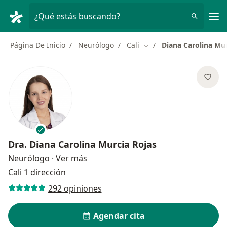
Men
¿Qué estás buscando?
Página De Inicio
Neurólogo
Cali
Diana Carolina Mur
Cambiar de ciudad
Dra.
Diana Carolina Murcia Rojas
sobre las especializaciones
Neurólogo
·
Ver más
Cali
1 dirección
292 opiniones
Agendar cita