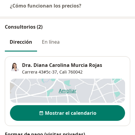
¿Cómo funcionan los precios?
Consultorios (2)
Dirección
En línea
Dra. Diana Carolina Murcia Rojas
Carrera 43#5c-37,
Cali
760042
Ampliar
se abre en una nueva pestañ
Disponibilidad
Mostrar el calendario
Formas de pago (visitas privadas)