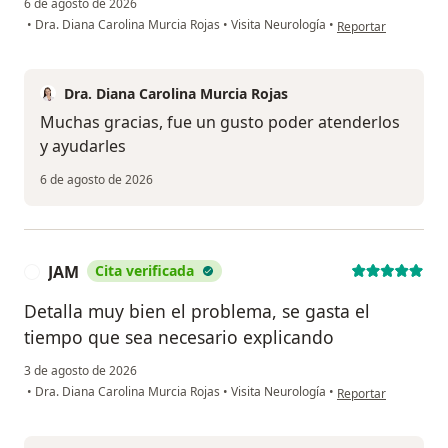
6 de agosto de 2026
en opinión del usuar
•
Dra. Diana Carolina Murcia Rojas
•
Visita Neurología
•
Reportar
Dra. Diana Carolina Murcia Rojas
Muchas gracias, fue un gusto poder atenderlos
y ayudarles
6 de agosto de 2026
JAM
Cita verificada
J
Detalla muy bien el problema, se gasta el
tiempo que sea necesario explicando
3 de agosto de 2026
en opinión del usua
•
Dra. Diana Carolina Murcia Rojas
•
Visita Neurología
•
Reportar