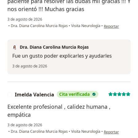
paciente para resolver las dudas mil gracias !!! Y
nos orientó !!! Muchas gracias
3 de agosto de 2026
en opinión del usua
•
Dra. Diana Carolina Murcia Rojas
•
Visita Neurología
•
Reportar
Dra. Diana Carolina Murcia Rojas
Fue un gusto poder explicarles y ayudarles
3 de agosto de 2026
Imelda Valencia
Cita verificada
I
Excelente profesional , calidez humana ,
empática
3 de agosto de 2026
en opinión del usua
•
Dra. Diana Carolina Murcia Rojas
•
Visita Neurología
•
Reportar