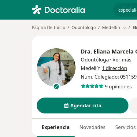
especiali
Página De Inicio
Odontólogo
Medellín
El
Cambia
Dra.
Eliana Marcela 
so
Odontóloga
·
Ver más
Medellín
1 dirección
Núm. Colegiado: 05115
9 opiniones
Agendar cita
Experiencia
Novedades
Servicios