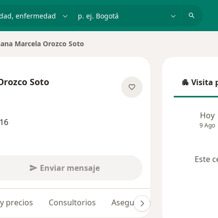
dad, enfermedad o nombre
p. ej. Bogotá
iana Marcela Orozco Soto
r de ciudad
Orozco Soto
Visita 
Visita p
bre las especializaciones
Hoy
916
9 Ago
Este c
Enviar mensaje
 y precios
Consultorios
Aseguradoras
Opiniones 