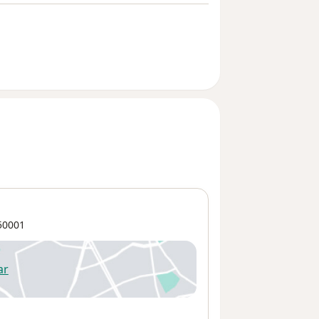
50001
ar
 abre en una nueva pestaña