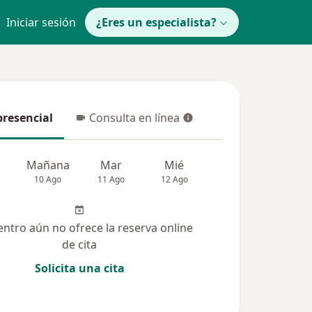
Iniciar sesión
¿Eres un especialista?
presencial
Consulta en línea
resencial
Consulta en línea
Mañana
Mar
Mié
Jue
Vie
10 Ago
11 Ago
12 Ago
13 Ago
14 Ag
entro aún no ofrece la reserva online
de cita
Solicita una cita
(9)
Dudas solucionadas (7)