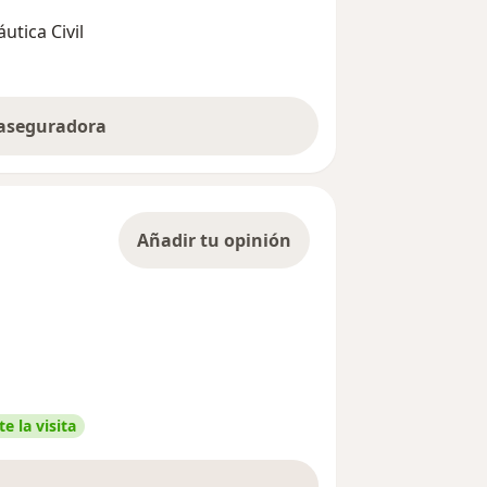
utica Civil
 aseguradora
Añadir tu opinión
e la visita