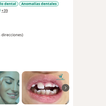
lo dental
Anomalías dentales
a11y_sr_more_diseases
+39
s direcciones)