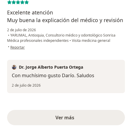
Excelente atención
Muy buena la explicación del médico y revisión
2 de julio de 2026
•
YARUMAL, Antioquia, Consultorio médico y odontológico Sonrisa
Médica profesionales independientes
•
Visita medicina general
en opinión del usuario Wilson Darío Agudelo Patiño
•
Reportar
Dr. Jorge Alberto Puerta Ortega
Con muchísimo gusto Darío. Saludos
2 de julio de 2026
Ver más
opiniones anteriores