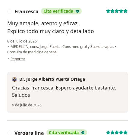
Francesca
Cita verificada
F
Muy amable, atento y eficaz.
Explico todo muy claro y detallado
8 de julio de 2026
•
MEDELLIN, cons. Jorge Puerta. Cons med gral y Sueroterapias
•
Consulta de medicina general
en opinión del usuario Francesca
•
Reportar
Dr. Jorge Alberto Puerta Ortega
Gracias Francesca. Espero ayudarte bastante.
Saludos
9 de julio de 2026
Vergara lina
Cita verificada
V