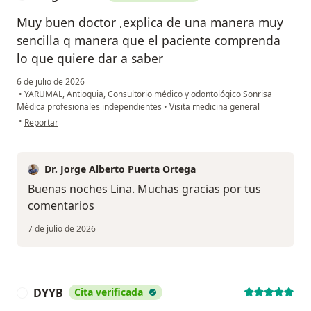
Muy buen doctor ,explica de una manera muy
sencilla q manera que el paciente comprenda
lo que quiere dar a saber
6 de julio de 2026
•
YARUMAL, Antioquia, Consultorio médico y odontológico Sonrisa
Médica profesionales independientes
•
Visita medicina general
en opinión del usuario Vergara lina
•
Reportar
Dr. Jorge Alberto Puerta Ortega
Buenas noches Lina. Muchas gracias por tus
comentarios
7 de julio de 2026
DYYB
Cita verificada
D