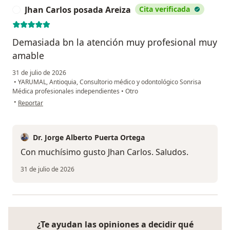
Jhan Carlos posada Areiza
Cita verificada
J
Demasiada bn la atención muy profesional muy
amable
31 de julio de 2026
•
YARUMAL, Antioquia, Consultorio médico y odontológico Sonrisa
Médica profesionales independientes
•
Otro
en opinión del usuario Jhan Carlos posada Areiza
•
Reportar
Dr. Jorge Alberto Puerta Ortega
Con muchísimo gusto Jhan Carlos. Saludos.
31 de julio de 2026
¿Te ayudan las opiniones a decidir qué