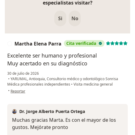
especialistas visitar?
Si
No
Martha Elena Parra
Cita verificada
M
Excelente ser humano y profesional
Muy acertado en su diagnóstico
30 de julio de 2026
•
YARUMAL, Antioquia, Consultorio médico y odontológico Sonrisa
Médica profesionales independientes
•
Visita medicina general
en opinión del usuario Martha Elena Parra
•
Reportar
Dr. Jorge Alberto Puerta Ortega
Muchas gracias Marta. Es con el mayor de los
gustos. Mejórate pronto