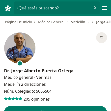
Men
¿Qué estás buscando?
Página De Inicio
Médico General
Medellín
Jorge Al
Cambiar de ci
Dr.
Jorge Alberto Puerta Ortega
sobre las especializaciones
Médico general
·
Ver más
Medellín
2 direcciones
Núm. Colegiado: 5065504
205 opiniones