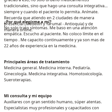
tradicionales, sino que hago una consulta integrativa
siempre y cuando el paciente lo permita. Anímate.
Recuerda que atiendo en 2 ciudades de manera
¿Por qué elegirme a mí?
presencial (Medellín y Yarumal - Antioquia) y de
No solo trato síntomas. Me baso en una atención
manera online.
empática. Escucho al paciente. No coloco límite en el
tiempo . Me capacito continuamente y ya son mas de
22 años de experiencia en la medicina.
Principales áreas de tratamiento
Medicina general. Medicina interna. Pediatría.
Ginecología. Medicina integrativa. Homotoxicología.
Sueroterapias.
Mi consulta y mi equipo
Auxiliares con gran sentido humano, súper atentas.
Especialistas muy profesionales y capacitados con