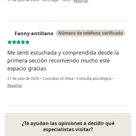
Reportar
Fanny antillano
Número de teléfono verificado
F
Me sentí escuchada y comprendida desde la
primera sección recomiendo mucho este
espacio gracias
27 de julio de 2026
•
Consultas en línea
•
Consulta psicológica
•
en opinión del usuario Fanny antillano
Reportar
¿Te ayudan las opiniones a decidir qué
especialistas visitar?