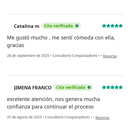
Catalina m
Cita verificada
C
Me gustó mucho , me sentí cómoda con ella,
gracias
en opinión del u
28 de septiembre de 2025
•
Consultorio Conquistadores
•
•
Reportar
JIMENA FRANCO
Cita verificada
J
excelente atención, nos genera mucha
confianza para continuar el proceso
en opinión del usua
25 de agosto de 2025
•
Consultorio Conquistadores
•
•
Reportar