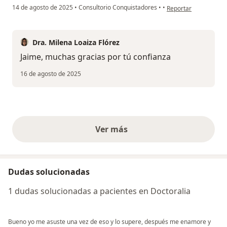
en opinión del usuario
14 de agosto de 2025
•
Consultorio Conquistadores
•
•
Reportar
Dra. Milena Loaiza Flórez
Jaime, muchas gracias por tú confianza
16 de agosto de 2025
Ver más
opiniones anteriores
Dudas solucionadas
1 dudas solucionadas a pacientes en Doctoralia
Bueno yo me asuste una vez de eso y lo supere, después me enamore y