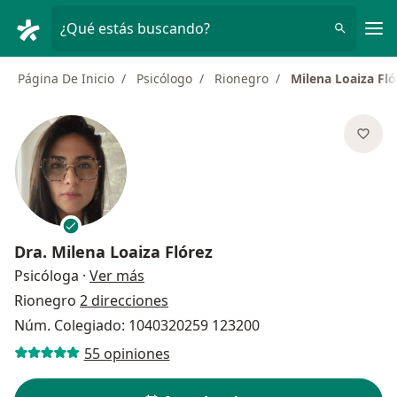
Men
¿Qué estás buscando?
Página De Inicio
Psicólogo
Rionegro
Milena Loaiza Fló
Dra.
Milena Loaiza Flórez
sobre las especializaciones
Psicóloga
·
Ver más
Rionegro
2 direcciones
Núm. Colegiado: 1040320259 123200
55 opiniones