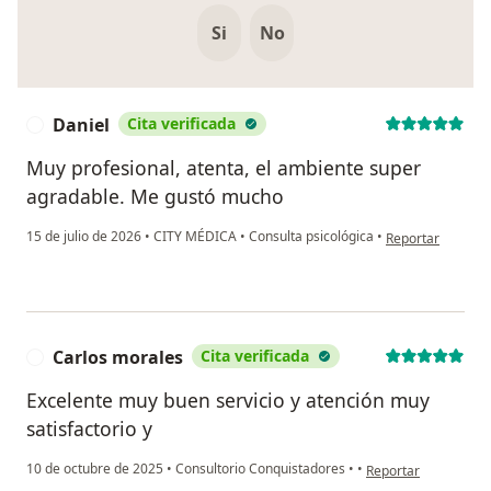
Si
No
Daniel
Cita verificada
D
Muy profesional, atenta, el ambiente super
agradable. Me gustó mucho
en opinión del us
15 de julio de 2026
•
CITY MÉDICA
•
Consulta psicológica
•
Reportar
Carlos morales
Cita verificada
C
Excelente muy buen servicio y atención muy
satisfactorio y
en opinión del usuar
10 de octubre de 2025
•
Consultorio Conquistadores
•
•
Reportar