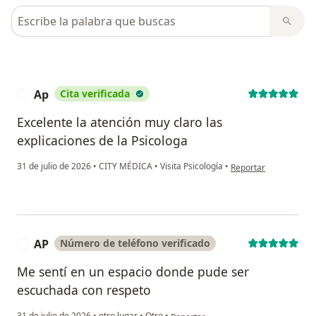
Busca en opiniones
Ap
Cita verificada
A
Excelente la atención muy claro las
explicaciones de la Psicologa
en opinión del usuari
31 de julio de 2026
•
CITY MÉDICA
•
Visita Psicología
•
Reportar
AP
Número de teléfono verificado
A
Me sentí en un espacio donde pude ser
escuchada con respeto
en opinión del usuario AP
31 de julio de 2026
•
otro lugar
•
Otro
•