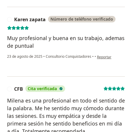
Karen zapata
Número de teléfono verificado
K
Muy profesional y buena en su trabajo, ademas
de puntual
en opinión del usuari
23 de agosto de 2025
•
Consultorio Conquistadores
•
•
Reportar
CFB
Cita verificada
C
Milena es una profesional en todo el sentido de
la palabra. Me he sentido muy cómodo durante
las sesiones. Es muy empática y desde la
primera sesión he sentido beneficios en mi día
a día. Totalmente recomendada