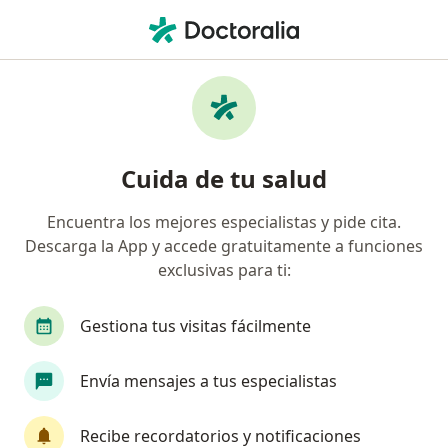
Men
¿Qué estás buscando?
Página De Inicio
Psicólogo
Bogotá
Karen Paola Pinzón
Cuida de tu salud
Encuentra los mejores especialistas y pide cita.
Descarga la App y accede gratuitamente a funciones
exclusivas para ti:
Prof.
Karen Paola Pinzón González
sobre las especializaciones
Psicóloga
·
Ver más
Gestiona tus visitas fácilmente
Bogotá
1 dirección
Núm. Colegiado: 289518
Envía mensajes a tus especialistas
27 opiniones
Recibe recordatorios y notificaciones