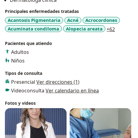
Dermatóloga clínica
esteticas modernas con productos de la mayor calidad
Principales enfermedades tratadas
y respaldo cientifico que los ayuden a mejorar su
autoestima y resaltar aspectos de su belleza natural.
Acantosis Pigmentaria
Acné
Acrocordones
a11y_sr_m
Acuminata condiloma
Alopecia areata
+62
Pacientes que atiendo
Adultos
Niños
Tipos de consulta
Presencial
Ver direcciones (1)
Videoconsulta
Ver calendario en línea
Fotos y videos