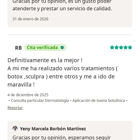
Gracias por tu opinión, es un gusto poder
atenderte y prestar un servicio de calidad.
31 de enero de 2026
RB
Cita verificada
R
Definitivamente es la mejor !
A mi me ha realizado varios tratamientos (
botox ,sculpra ) entre otros y me a ido de
maravilla !
4 de diciembre de 2025
•
Consulta particular Dermatología
•
Aplicación de toxina botulínica
•
en opinión del usuario RB
Reportar
Yeny Marcela Borbón Martínez
Gracias por tu opinión, esperamos seguir