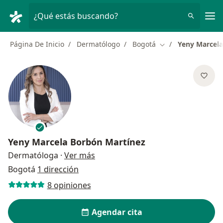
Men
¿Qué estás buscando?
Página De Inicio
Dermatólogo
Bogotá
Yeny Marcela
Cambiar de ciudad
Yeny Marcela Borbón Martínez
sobre las especializaciones
Dermatóloga
·
Ver más
Bogotá
1 dirección
8 opiniones
Agendar cita