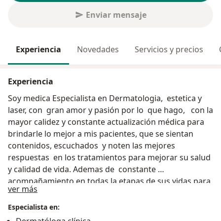
Enviar mensaje
Experiencia
Novedades
Servicios y precios
Experiencia
Soy medica Especialista en Dermatologia, estetica y
laser, con gran amor y pasión por lo que hago, con la
mayor calidez y constante actualización médica para
brindarle lo mejor a mis pacientes, que se sientan
contenidos, escuchados y noten las mejores
respuestas en los tratamientos para mejorar su salud
y calidad de vida. Ademas de constante
acompañamiento en todas la etapas de sus vidas para
Acerca de mí
ver más
mantener adecuados habitos de cuidado diario de la
piel orientado a las necesidad individales de cada
Especialista en:
paciente y tambien con intervenciones medicas y