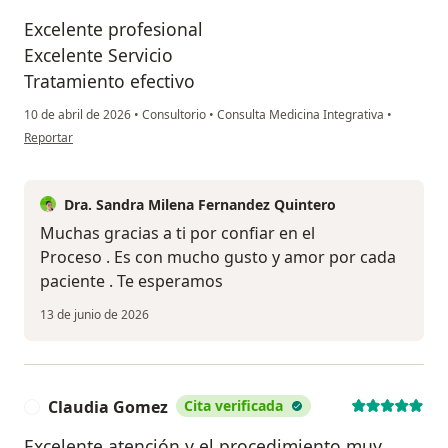
Excelente profesional
Excelente Servicio
Tratamiento efectivo
10 de abril de 2026
•
Consultorio
•
Consulta Medicina Integrativa
•
en opinión del usuario MS
Reportar
Dra. Sandra Milena Fernandez Quintero
Muchas gracias a ti por confiar en el
Proceso . Es con mucho gusto y amor por cada
paciente . Te esperamos
13 de junio de 2026
Claudia Gomez
Cita verificada
C
Excelente atención y el procedimiento muy