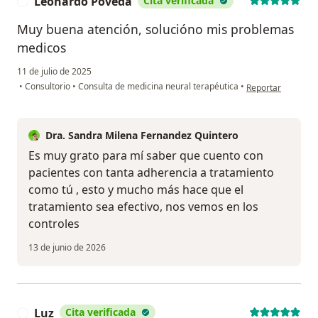
Leonardo Poveda
Cita verificada
L
Muy buena atención, solucióno mis problemas
medicos
11 de julio de 2025
en opinión del us
•
Consultorio
•
Consulta de medicina neural terapéutica
•
Reportar
Dra. Sandra Milena Fernandez Quintero
Es muy grato para mí saber que cuento con
pacientes con tanta adherencia a tratamiento
como tú , esto y mucho más hace que el
tratamiento sea efectivo, nos vemos en los
controles
13 de junio de 2026
Luz
Cita verificada
L