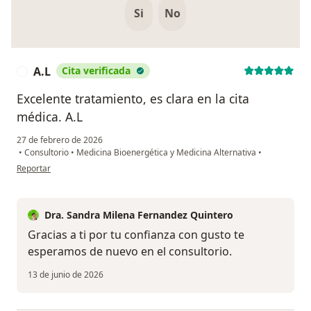
Si
No
A.L
Cita verificada
A
Excelente tratamiento, es clara en la cita
médica. A.L
27 de febrero de 2026
•
Consultorio
•
Medicina Bioenergética y Medicina Alternativa
•
en opinión del usuario A.L
Reportar
Dra. Sandra Milena Fernandez Quintero
Gracias a ti por tu confianza con gusto te
esperamos de nuevo en el consultorio.
13 de junio de 2026