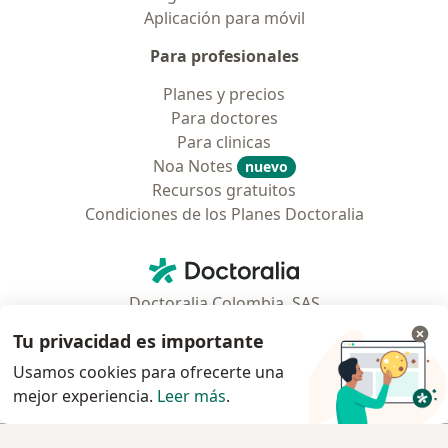
Aplicación para móvil
Para profesionales
Planes y precios
Para doctores
Para clinicas
Noa Notes
nuevo
Recursos gratuitos
Condiciones de los Planes Doctoralia
Contacto
Doctoralia - Página de inicio
Doctoralia Colombia, SAS
Tv 23 No. 97 - 73
Tu privacidad es importante
Municipio: Bogotá D.C., Colombia
Usamos cookies para ofrecerte una
mejor experiencia.
Leer más
.
se abre en una nueva pestaña
se abre en una nueva pestaña
se abre en una nueva pestaña
se abre en una nueva pes
se abre en 
se a
Polska
,
Türkiye
,
España
,
Italia
,
Deutschland
,
Česko
,