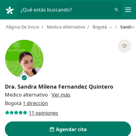
Men
¿Qué estás buscando?
Página De Inicio
Medico Alternativo
Bogotá
Sandra
Cambiar de 
Dra.
Sandra Milena Fernandez Quintero
sobre las especializaciones
Medico alternativo
·
Ver más
Bogotá
1 dirección
11 opiniones
Agendar cita