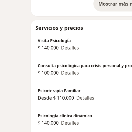
Enfoque integral y basado en evidenci
Flexibilidad de horarios
Contáctame para más información y a
cita.
Servicios y precios
Visita Psicología
$ 140.000
Detalles
Consulta psicológica para crisis personal y pro
$ 100.000
Detalles
Psicoterapia Familiar
Desde $ 110.000
Detalles
Psicología clínica dinámica
$ 140.000
Detalles