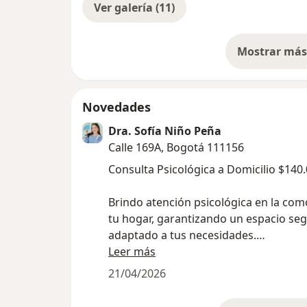
Ver galería (11)
Mostrar más 
so
Novedades
Dra. Sofía Niño Peña
Calle 169A, Bogotá 111156
Consulta Psicológica a Domicilio $140
Brindo atención psicológica en la co
tu hogar, garantizando un espacio seg
adaptado a tus necesidades.
Leer más
Evaluación, intervención y seguimient
21/04/2026
personalizado
Atención para todas las edades