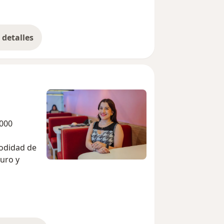
detalles
bre la experiencia
.000
modidad de
uro y
o