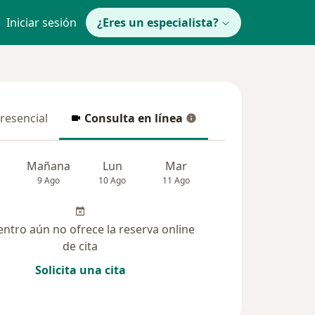
Iniciar sesión
¿Eres un especialista?
presencial
Consulta en línea
resencial
Consulta en línea
Mañana
Lun
Mar
Mié
Jue
9 Ago
10 Ago
11 Ago
12 Ago
13 Ag
entro aún no ofrece la reserva online
de cita
Solicita una cita
(54)