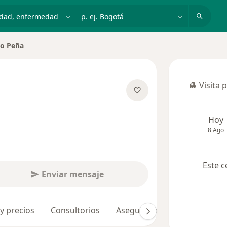
dad, enfermedad o nombre
p. ej. Bogotá
ño Peña
Visita 
Visita p
 las especializaciones
Hoy
8 Ago
Este c
Enviar mensaje
 y precios
Consultorios
Aseguradoras
Opiniones 