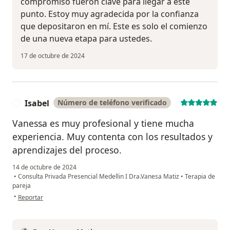
compromiso fueron clave para llegar a este
punto. Estoy muy agradecida por la confianza
que depositaron en mí. Este es solo el comienzo
de una nueva etapa para ustedes.
17 de octubre de 2024
Isabel
Número de teléfono verificado
I
Vanessa es muy profesional y tiene mucha
experiencia. Muy contenta con los resultados y
aprendizajes del proceso.
14 de octubre de 2024
•
Consulta Privada Presencial Medellin I Dra.Vanesa Matiz
•
Terapia de
pareja
en opinión del usuario Isabel
•
Reportar