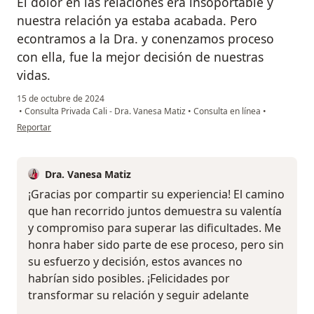
El dolor en las relaciones era insoportable y
nuestra relación ya estaba acabada. Pero
econtramos a la Dra. y conenzamos proceso
con ella, fue la mejor decisión de nuestras
vidas.
15 de octubre de 2024
•
Consulta Privada Cali - Dra. Vanesa Matiz
•
Consulta en línea
•
en opinión del usuario Pablo
Reportar
Dra. Vanesa Matiz
¡Gracias por compartir su experiencia! El camino
que han recorrido juntos demuestra su valentía
y compromiso para superar las dificultades. Me
honra haber sido parte de ese proceso, pero sin
su esfuerzo y decisión, estos avances no
habrían sido posibles. ¡Felicidades por
transformar su relación y seguir adelante