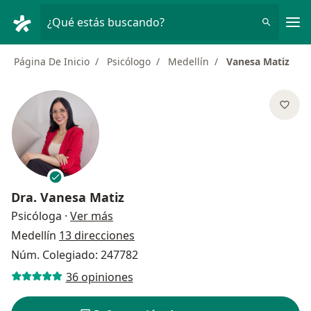
Men
¿Qué estás buscando?
Página De Inicio
Psicólogo
Medellín
Vanesa Matiz
Dra.
Vanesa Matiz
sobre las especializaciones
Psicóloga
·
Ver más
Medellín
13 direcciones
Núm. Colegiado: 247782
36 opiniones