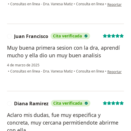
en opinión del
•
Consultas en línea - Dra. Vanesa Matiz
•
Consulta en línea
•
Reportar
Juan Francisco
Cita verificada
J
Muy buena primera sesion con la dra, aprendí
mucho y ella dio un muy buen analisis
4 de marzo de 2025
en opinión del
•
Consultas en línea - Dra. Vanesa Matiz
•
Consulta en línea
•
Reportar
Diana Ramirez
Cita verificada
D
Aclaro mis dudas, fue muy especifica y
concreta, muy cercana permitiendote abrirme
con ella