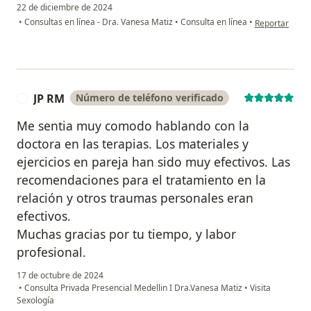
22 de diciembre de 2024
en opinión del
•
Consultas en línea - Dra. Vanesa Matiz
•
Consulta en línea
•
Reportar
JP RM
Número de teléfono verificado
J
Me sentia muy comodo hablando con la
doctora en las terapias. Los materiales y
ejercicios en pareja han sido muy efectivos. Las
recomendaciones para el tratamiento en la
relación y otros traumas personales eran
efectivos.
Muchas gracias por tu tiempo, y labor
profesional.
17 de octubre de 2024
•
Consulta Privada Presencial Medellin I Dra.Vanesa Matiz
•
Visita
Sexología