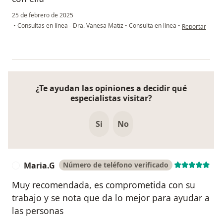
25 de febrero de 2025
en opinión del
•
Consultas en línea - Dra. Vanesa Matiz
•
Consulta en línea
•
Reportar
¿Te ayudan las opiniones a decidir qué
especialistas visitar?
Si
No
Maria.G
Número de teléfono verificado
M
Muy recomendada, es comprometida con su
trabajo y se nota que da lo mejor para ayudar a
las personas