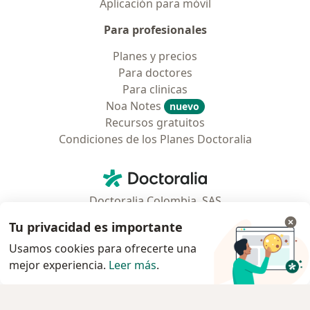
Aplicación para móvil
Para profesionales
Planes y precios
Para doctores
Para clinicas
Noa Notes
nuevo
Recursos gratuitos
Condiciones de los Planes Doctoralia
Contacto
Doctoralia - Página de inicio
Doctoralia Colombia, SAS
Tv 23 No. 97 - 73
Tu privacidad es importante
Municipio: Bogotá D.C., Colombia
Usamos cookies para ofrecerte una
mejor experiencia.
Leer más
.
se abre en una nueva pestaña
se abre en una nueva pestaña
se abre en una nueva pestaña
se abre en una nueva pes
se abre en 
se a
Polska
,
Türkiye
,
España
,
Italia
,
Deutschland
,
Česko
,