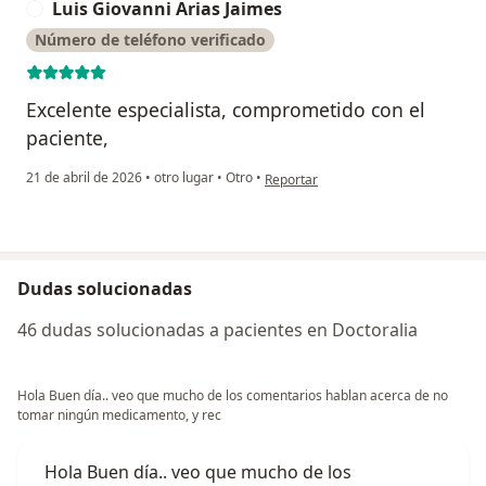
Luis Giovanni Arias Jaimes
L
Número de teléfono verificado
Excelente especialista, comprometido con el
paciente,
en opinión del usuario Luis Giovanni
21 de abril de 2026
•
otro lugar
•
Otro
•
Reportar
Dudas solucionadas
46 dudas solucionadas a pacientes en Doctoralia
Hola Buen día.. veo que mucho de los comentarios hablan acerca de no
tomar ningún medicamento, y rec
Hola Buen día.. veo que mucho de los