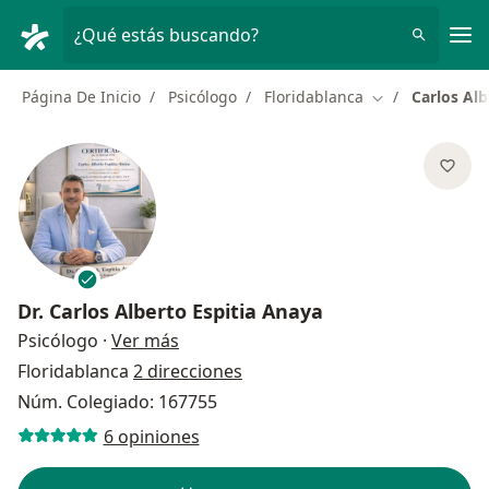
Men
¿Qué estás buscando?
Página De Inicio
Psicólogo
Floridablanca
Carlos Alb
Cambiar de ciu
Dr.
Carlos Alberto Espitia Anaya
sobre las especializaciones
Psicólogo
·
Ver más
Floridablanca
2 direcciones
Núm. Colegiado: 167755
6 opiniones