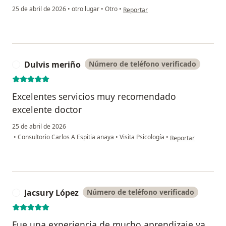
en opinión del usuario A.L
25 de abril de 2026
•
otro lugar
•
Otro
•
Reportar
Dulvis meriño
Número de teléfono verificado
D
Excelentes servicios muy recomendado
excelente doctor
25 de abril de 2026
en opinión del usua
•
Consultorio Carlos A Espitia anaya
•
Visita Psicología
•
Reportar
Jacsury López
Número de teléfono verificado
J
Fue una experiencia de mucho aprendizaje ya