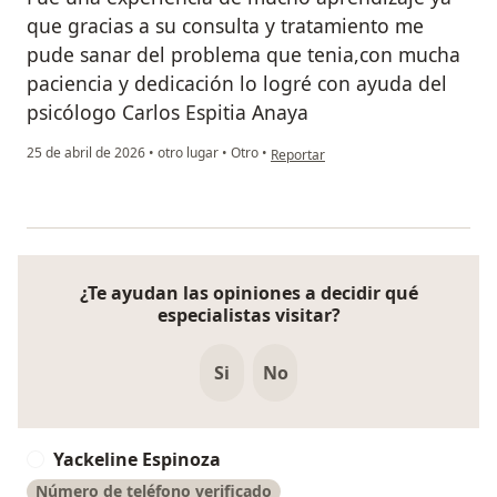
que gracias a su consulta y tratamiento me
pude sanar del problema que tenia,con mucha
paciencia y dedicación lo logré con ayuda del
psicólogo Carlos Espitia Anaya
en opinión del usuario Jacsury López
25 de abril de 2026
•
otro lugar
•
Otro
•
Reportar
¿Te ayudan las opiniones a decidir qué
especialistas visitar?
Si
No
Yackeline Espinoza
Y
Número de teléfono verificado