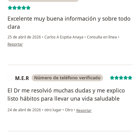
Excelente muy buena información y sobre todo
clara
25 de abril de 2026
•
Carlos A Espitia Anaya
•
Consulta en línea
•
en opinión del usuario Yackeline Espinoza
Reportar
M.E.R
Número de teléfono verificado
M
El Dr me resolvió muchas dudas y me explico
listo hábitos para llevar una vida saludable
en opinión del usuario M.E.R
24 de abril de 2026
•
otro lugar
•
Otro
•
Reportar