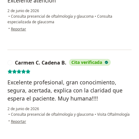
Excelente atención
2 de junio de 2026
•
Consulta presencial de oftalmología y glaucoma
•
Consulta
especializada de glaucoma
en opinión del usuario Gloria Nossa
•
Reportar
Carmen C. Cadena B.
Cita verificada
C
Excelente profesional, gran conocimiento,
segura, acertada, explica con la claridad que
espera el paciente. Muy humana!!!!
2 de junio de 2026
•
Consulta presencial de oftalmología y glaucoma
•
Visita Oftalmología
en opinión del usuario Carmen C. Cadena B.
•
Reportar