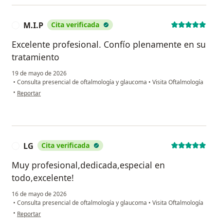
M.I.P
Cita verificada
M
Excelente profesional. Confío plenamente en su
tratamiento
19 de mayo de 2026
•
Consulta presencial de oftalmología y glaucoma
•
Visita Oftalmología
en opinión del usuario M.I.P
•
Reportar
LG
Cita verificada
L
Muy profesional,dedicada,especial en
todo,excelente!
16 de mayo de 2026
•
Consulta presencial de oftalmología y glaucoma
•
Visita Oftalmología
en opinión del usuario LG
•
Reportar