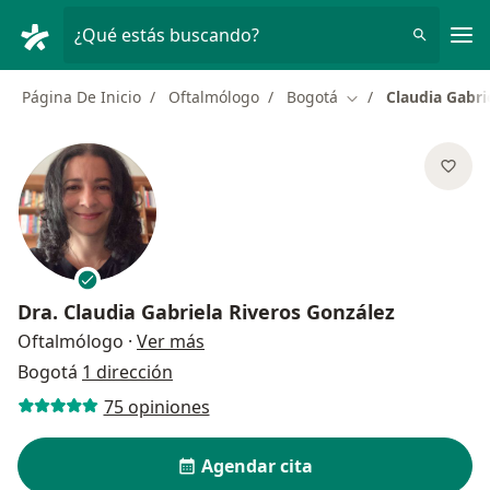
Men
¿Qué estás buscando?
Página De Inicio
Oftalmólogo
Bogotá
Claudia Gabri
Cambiar de ciudad
Dra.
Claudia Gabriela Riveros González
sobre las especializaciones
Oftalmólogo
·
Ver más
Bogotá
1 dirección
75 opiniones
Agendar cita