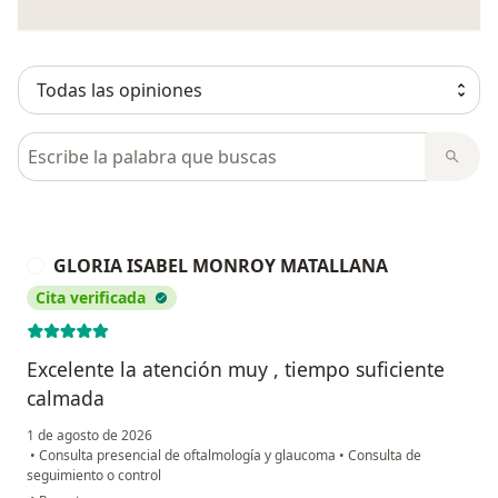
Busca en opiniones
GLORIA ISABEL MONROY MATALLANA
G
Cita verificada
Excelente la atención muy , tiempo suficiente
calmada
1 de agosto de 2026
•
Consulta presencial de oftalmología y glaucoma
•
Consulta de
seguimiento o control
en opinión del usuario GLORIA ISABEL MONROY MATALLANA