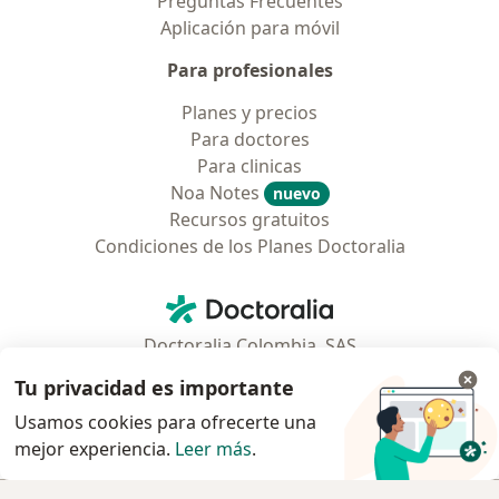
Preguntas Frecuentes
Aplicación para móvil
Para profesionales
Planes y precios
Para doctores
Para clinicas
Noa Notes
nuevo
Recursos gratuitos
Condiciones de los Planes Doctoralia
Contacto
Doctoralia - Página de inicio
Doctoralia Colombia, SAS
Tv 23 No. 97 - 73
Tu privacidad es importante
Municipio: Bogotá D.C., Colombia
Usamos cookies para ofrecerte una
mejor experiencia.
Leer más
.
se abre en una nueva pestaña
se abre en una nueva pestaña
se abre en una nueva pestaña
se abre en una nueva pes
se abre en 
se a
Polska
,
Türkiye
,
España
,
Italia
,
Deutschland
,
Česko
,