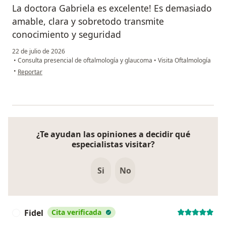
La doctora Gabriela es excelente! Es demasiado
amable, clara y sobretodo transmite
conocimiento y seguridad
22 de julio de 2026
•
Consulta presencial de oftalmología y glaucoma
•
Visita Oftalmología
en opinión del usuario PP
•
Reportar
¿Te ayudan las opiniones a decidir qué
especialistas visitar?
Si
No
Fidel
Cita verificada
F