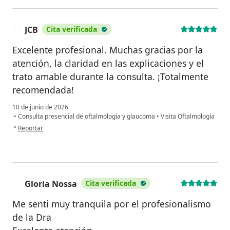
JCB
Cita verificada
J
Excelente profesional. Muchas gracias por la
atención, la claridad en las explicaciones y el
trato amable durante la consulta. ¡Totalmente
recomendada!
10 de junio de 2026
•
Consulta presencial de oftalmología y glaucoma
•
Visita Oftalmología
en opinión del usuario JCB
•
Reportar
Gloria Nossa
Cita verificada
G
Me senti muy tranquila por el profesionalismo
de la Dra