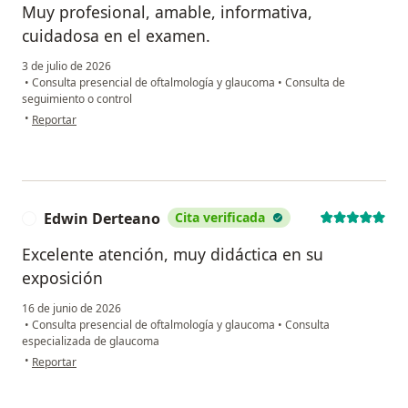
Muy profesional, amable, informativa,
cuidadosa en el examen.
3 de julio de 2026
•
Consulta presencial de oftalmología y glaucoma
•
Consulta de
seguimiento o control
en opinión del usuario Fidel
•
Reportar
Edwin Derteano
Cita verificada
E
Excelente atención, muy didáctica en su
exposición
16 de junio de 2026
•
Consulta presencial de oftalmología y glaucoma
•
Consulta
especializada de glaucoma
en opinión del usuario Edwin Derteano
•
Reportar