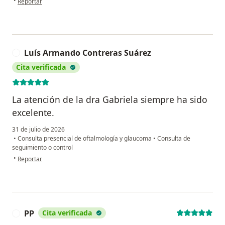
•
Reportar
Luís Armando Contreras Suárez
L
Cita verificada
La atención de la dra Gabriela siempre ha sido
excelente.
31 de julio de 2026
•
Consulta presencial de oftalmología y glaucoma
•
Consulta de
seguimiento o control
en opinión del usuario Luís Armando Contreras Suárez
•
Reportar
PP
Cita verificada
P