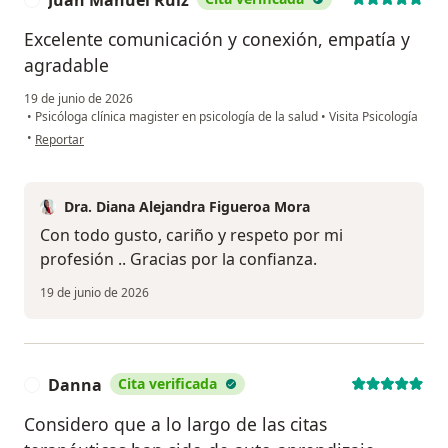
Juan Manuel Ruiz
Excelente comunicación y conexión, empatía y
agradable
19 de junio de 2026
•
Psicóloga clínica magister en psicología de la salud
•
Visita Psicología
en opinión del usuario Juan Manuel Ruiz
•
Reportar
Dra. Diana Alejandra Figueroa Mora
Con todo gusto, cariño y respeto por mi
profesión .. Gracias por la confianza.
19 de junio de 2026
Danna
Cita verificada
D
Considero que a lo largo de las citas