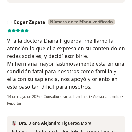
Edgar Zapata
Número de teléfono verificado
E
Vi a la doctora Diana Figueroa, me llamó la
atención lo que ella expresa en su contenido en
redes sociales, y decidí escribirle.
Mi hermana mayor lastimosamente está en una
condición fatal para nosotros como familia y
ella con su sapiencia, nos apoyó y orientó en
este paso tan difícil para nosotros.
14 de mayo de 2026
•
Consultorio virtual (en línea)
•
Asesoría familiar
•
en opinión del usuario Edgar Zapata
Reportar
Dra. Diana Alejandra Figueroa Mora
Edgar con todo gusto, los felicito como familia,