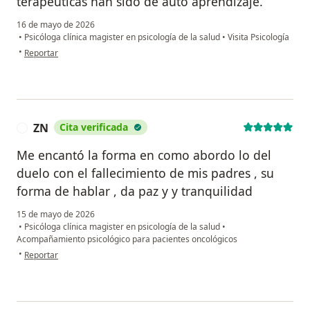
terapéuticas han sido de auto aprendizaje.
16 de mayo de 2026
•
Psicóloga clínica magister en psicología de la salud
•
Visita Psicología
en opinión del usuario Danna
•
Reportar
ZN
Cita verificada
Z
Me encantó la forma en como abordo lo del
duelo con el fallecimiento de mis padres , su
forma de hablar , da paz y y tranquilidad
15 de mayo de 2026
•
Psicóloga clínica magister en psicología de la salud
•
Acompañamiento psicológico para pacientes oncológicos
en opinión del usuario ZN
•
Reportar