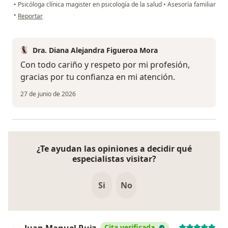
•
Psicóloga clínica magister en psicología de la salud
•
Asesoría familiar
en opinión del usuario LMC
•
Reportar
Dra. Diana Alejandra Figueroa Mora
Con todo cariño y respeto por mi profesión,
gracias por tu confianza en mi atención.
27 de junio de 2026
¿Te ayudan las opiniones a decidir qué
especialistas visitar?
Si
No
Cita verificada
J