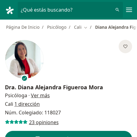
Men
¿Qué estás buscando?
Página De Inicio
Psicólogo
Cali
Diana Alejandra Fi
Cambiar de ciudad
Dra.
Diana Alejandra Figueroa Mora
sobre las especializaciones
Psicóloga
·
Ver más
Cali
1 dirección
Núm. Colegiado: 118027
23 opiniones