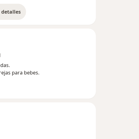
detalles
bre la experiencia
1
udas.
rejas para bebes.