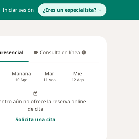
Iniciar sesión
¿Eres un especialista?
presencial
Consulta en línea
resencial
Consulta en línea
Mañana
Mar
Mié
Jue
Vie
10 Ago
11 Ago
12 Ago
13 Ago
14 Ag
entro aún no ofrece la reserva online
de cita
Solicita una cita
(38)
Dudas solucionadas (15)