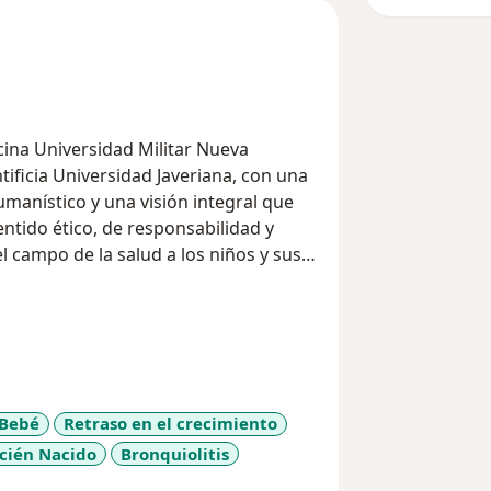
cina Universidad Militar Nueva
ificia Universidad Javeriana, con una
umanístico y una visión integral que
tido ético, de responsabilidad y
l campo de la salud a los niños y sus
mis estudios de especialización tanto
Universitario San Ignacio en Bogota,
nte hago parte del equipo de médicos
 de recién nacidos. También gran parte
 Bebé
Retraso en el crecimiento
pediatría fue realizada en la Fundación
ecién Nacido
Bronquiolitis
diseases