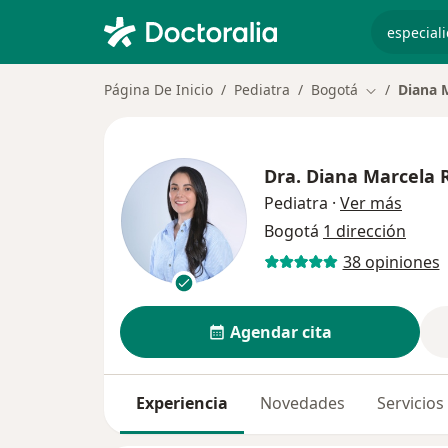
especiali
Página De Inicio
Pediatra
Bogotá
Diana 
Cambiar de 
Dra.
Diana Marcela 
sobre 
Pediatra
·
Ver más
Bogotá
1 dirección
38 opiniones
Agendar cita
Experiencia
Novedades
Servicios