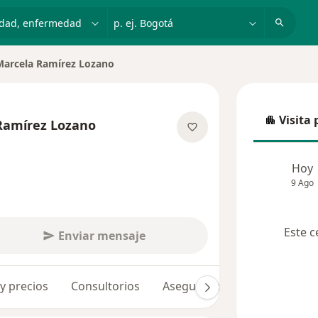
dad, enfermedad o nombre
p. ej. Bogotá
Marcela Ramírez Lozano
ciudad
Visita 
Ramírez Lozano
Visita p
las especializaciones
Hoy
9 Ago
Este c
Enviar mensaje
 y precios
Consultorios
Aseguradoras
Opiniones 