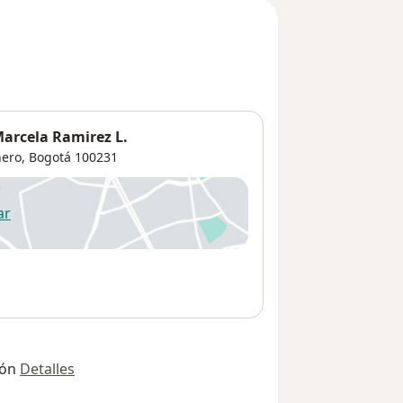
arcela Ramirez L.
ero
,
Bogotá
100231
ar
 abre en una nueva pestaña
ión
Detalles