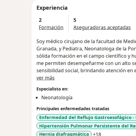
Experiencia
2
5
Formación
Aseguradoras aceptadas
Soy médico cirujano de la facultad de Medi
Granada, y Pediatra, Neonatologa de la Pont
sólida formación en el campo científico y h
me permiten desempeñarme con un alto sen
sensibilidad social, brindando atención en e
Acerca de mí
familias, con énfasis en neonatologia.
ver más
Especialista en:
Tuve la grandiosa oportunidad de realizar 
Neonatología
en pediatría y neonatología en el Hospital 
Colombia; donde orgullosamente actualme
Principales enfermedades tratadas
especialistas en neonatologia de la unidad
Enfermedad del Reflujo Gastroesofágico -
de mi experiencia profesional y laboral en 
Hipertensión Pulmonar Persistente del R
Hospital la Misericordia.
a11y_sr_more_
Hernia diafragmática
+18