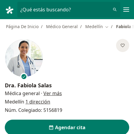
Men
¿Qué estás buscando?
Página De Inicio
Médico General
Medellín
Fabiola 
Cambiar de ci
Dra.
Fabiola Salas
sobre las especializaciones
Médica general
·
Ver más
Medellín
1 dirección
Núm. Colegiado: 5156819
Agendar cita