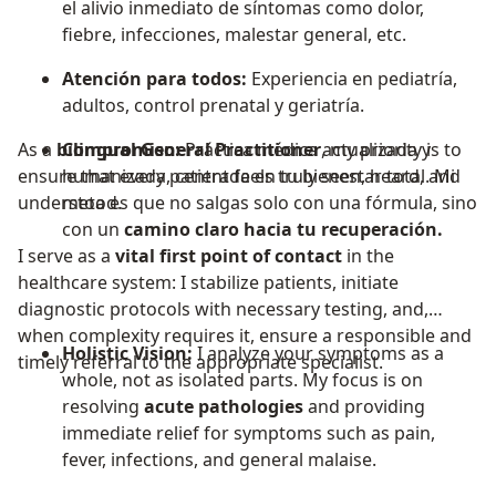
el alivio inmediato de síntomas como dolor,
fiebre, infecciones, malestar general, etc.
Atención para todos:
Experiencia en pediatría,
adultos, control prenatal y geriatría.
As a
bilingual General Practitioner
Compromiso:
Práctica médica actualizada y
, my priority is to
ensure that every patient feels truly seen, heard, and
humanizada, centrada en tu bienestar total. Mi
understood.
meta es que no salgas solo con una fórmula, sino
con un
camino claro hacia tu recuperación.
I serve as a
vital first point of contact
in the
healthcare system: I stabilize patients, initiate
diagnostic protocols with necessary testing, and,
when complexity requires it, ensure a responsible and
Holistic Vision:
I analyze your symptoms as a
timely referral to the appropriate specialist.
whole, not as isolated parts. My focus is on
resolving
acute pathologies
and providing
immediate relief for symptoms such as pain,
fever, infections, and general malaise.