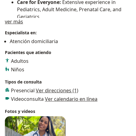
Care for Everyone:
Extensive experience in
Pediatrics, Adult Medicine, Prenatal Care, and
Geriatrics.
Acerca de mí
ver más
Commitment:
An updated and humanized
Especialista en:
medical practice centered on your total well-
Atención domiciliaria
being. My goal is not just to provide a
prescription, but to offer a
clear roadmap to
Pacientes que atiendo
your recovery
.
Adultos
Niños
Tipos de consulta
Presencial
Ver direcciones (1)
Videoconsulta
Ver calendario en línea
Fotos y videos