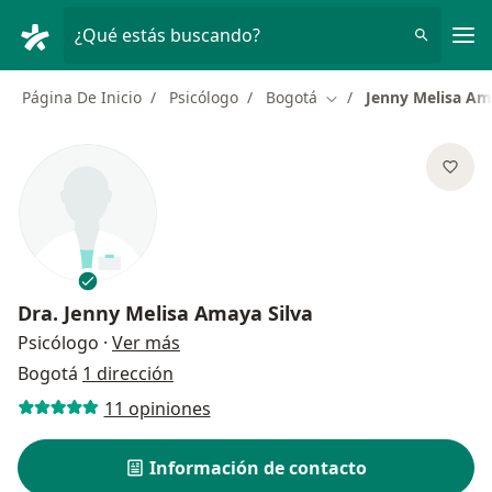
Men
¿Qué estás buscando?
Página De Inicio
Psicólogo
Bogotá
Jenny Melisa Am
Cambiar de ciudad
Dra.
Jenny Melisa Amaya Silva
sobre las especializaciones
Psicólogo
·
Ver más
Bogotá
1 dirección
11 opiniones
Información de contacto