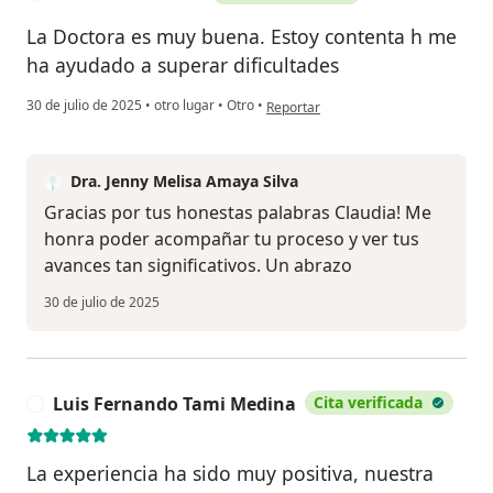
La Doctora es muy buena. Estoy contenta h me
ha ayudado a superar dificultades
en opinión del usuario Claudia Martí
30 de julio de 2025
•
otro lugar
•
Otro
•
Reportar
Dra. Jenny Melisa Amaya Silva
Gracias por tus honestas palabras Claudia! Me
honra poder acompañar tu proceso y ver tus
avances tan significativos. Un abrazo
30 de julio de 2025
Luis Fernando Tami Medina
Cita verificada
L
La experiencia ha sido muy positiva, nuestra