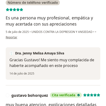
Número de teléfono verificado
Es una persona muy profesional, empática y
muy acertada con sus apreciaciones
5 de julio de 2025
•
UNIDOS CONTRA LA DEPRESION Y ANSIEDAD
•
•
en opinión del usuario Gustavo González
Reportar
Dra. Jenny Melisa Amaya Silva
Gracias Gustavo! Me siento muy complacida de
haberte acompañado en este proceso
14 de julio de 2025
gustavo bohorquez
Cita verificada
G
muy buena atencion, explicaciones detalladas