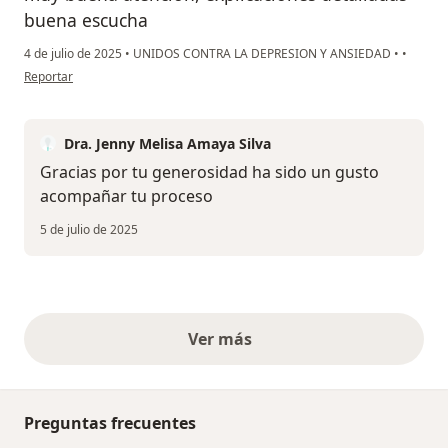
buena escucha
4 de julio de 2025
•
UNIDOS CONTRA LA DEPRESION Y ANSIEDAD
•
•
en opinión del usuario gustavo bohorquez
Reportar
Dra. Jenny Melisa Amaya Silva
Gracias por tu generosidad ha sido un gusto
acompañar tu proceso
5 de julio de 2025
Ver más
opiniones anteriores
Preguntas frecuentes