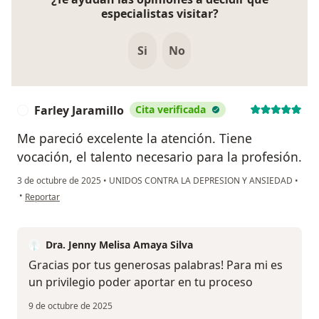
especialistas visitar?
Si
No
Farley Jaramillo
Cita verificada
F
Me pareció excelente la atención. Tiene
vocación, el talento necesario para la profesión.
3 de octubre de 2025
•
UNIDOS CONTRA LA DEPRESION Y ANSIEDAD
•
en opinión del usuario Farley Jaramillo
•
Reportar
Dra. Jenny Melisa Amaya Silva
Gracias por tus generosas palabras! Para mi es
un privilegio poder aportar en tu proceso
9 de octubre de 2025