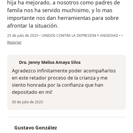
hija ha mejorado, a nosotros como padres de
famila nos ha servido muchisimo, y lo mas
importante nos dan herramientas para sobre
afrontar la situación.
25 de julio de 2025
•
UNIDOS CONTRA LA DEPRESION Y ANSIEDAD
•
•
en opinión del usuario Luis Fernando Tami Medina
Reportar
Dra. Jenny Melisa Amaya Silva
Agradezco infinitamente poder acompañarlos
en este retador proceso de la crianza y me
siento honrada por la confianza que han
depositado en mi!
30 de julio de 2025
Gustavo González
G