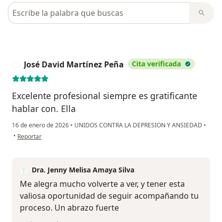
Busca en opiniones
José David Martínez Peña
Cita verificada
J
Excelente profesional siempre es gratificante
hablar con. Ella
16 de enero de 2026
•
UNIDOS CONTRA LA DEPRESION Y ANSIEDAD
•
en opinión del usuario José David Martínez Peña
•
Reportar
Dra. Jenny Melisa Amaya Silva
Me alegra mucho volverte a ver, y tener esta
valiosa oportunidad de seguir acompañando tu
proceso. Un abrazo fuerte