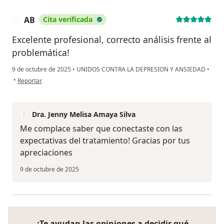
AB
Cita verificada
A
Excelente profesional, correcto análisis frente al
problemática!
9 de octubre de 2025
•
UNIDOS CONTRA LA DEPRESION Y ANSIEDAD
•
en opinión del usuario AB
•
Reportar
Dra. Jenny Melisa Amaya Silva
Me complace saber que conectaste con las
expectativas del tratamiento! Gracias por tus
apreciaciones
9 de octubre de 2025
¿Te ayudan las opiniones a decidir qué