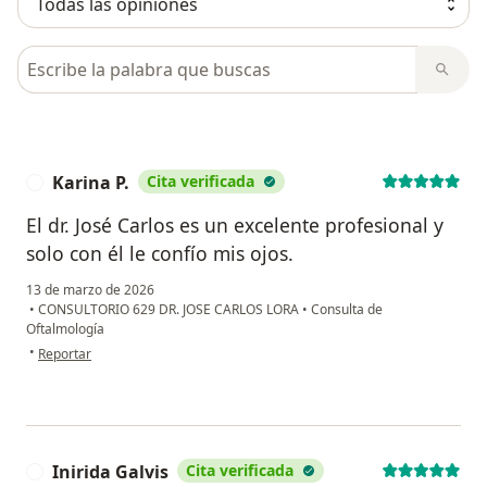
Busca en opiniones
Karina P.
Cita verificada
K
El dr. José Carlos es un excelente profesional y
solo con él le confío mis ojos.
13 de marzo de 2026
•
CONSULTORIO 629 DR. JOSE CARLOS LORA
•
Consulta de
Oftalmología
en opinión del usuario Karina P.
•
Reportar
Inirida Galvis
Cita verificada
I