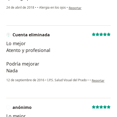
en opinión del usuario Cuenta el
24 de abril de 2018
•
•
Alergia en los ojos
•
Reportar
Cuenta eliminada
Lo mejor
Atento y profesional
Podría mejorar
Nada
en opinión del us
12 de septiembre de 2016
•
I.P.S. Salud Visual del Prado
•
•
Reportar
anónimo
A
Lo mejor