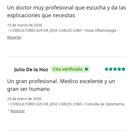
Un doctor muy profesional que escucha y da las
explicaciones que necesitas
10 de marzo de 2026
•
CONSULTORIO 629 DR. JOSE CARLOS LORA
•
Visita Oftalmología
•
en opinión del usuario Inirida Galvis
Reportar
Julio De la Hoz
Cita verificada
J
Un gran profesional. Medico excelente y un
gran ser humano
24 de enero de 2026
•
CONSULTORIO 629 DR. JOSE CARLOS LORA
•
Consulta de Optometría
en opinión del usuario Julio De la Hoz
•
Reportar