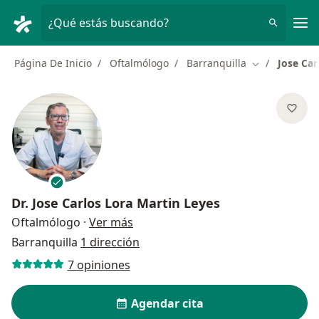
Men
¿Qué estás buscando?
Página De Inicio
Oftalmólogo
Barranquilla
Jose Car
Cambiar de c
Dr.
Jose Carlos Lora Martin Leyes
sobre las especializaciones
Oftalmólogo
·
Ver más
Barranquilla
1 dirección
7 opiniones
Agendar cita