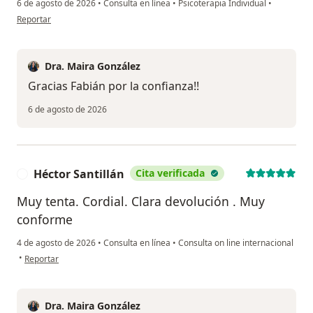
6 de agosto de 2026
•
Consulta en línea
•
Psicoterapia Individual
•
en opinión del usuario Fabián Avendaño
Reportar
Dra. Maira González
Gracias Fabián por la confianza!!
6 de agosto de 2026
Héctor Santillán
Cita verificada
H
Muy tenta. Cordial. Clara devolución . Muy
conforme
4 de agosto de 2026
•
Consulta en línea
•
Consulta on line internacional
en opinión del usuario Héctor Santillán
•
Reportar
Dra. Maira González