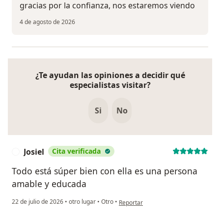
gracias por la confianza, nos estaremos viendo
4 de agosto de 2026
¿Te ayudan las opiniones a decidir qué
especialistas visitar?
Si
No
Josiel
Cita verificada
J
Todo está súper bien con ella es una persona
amable y educada
en opinión del usuario Josiel
22 de julio de 2026
•
otro lugar
•
Otro
•
Reportar