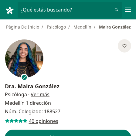
Men
¿Qué estás buscando?
Página De Inicio
Psicólogo
Medellín
Maira González
Dra.
Maira González
sobre las especializaciones
Psicóloga
·
Ver más
Medellín
1 dirección
Núm. Colegiado: 188527
40 opiniones