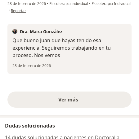
28 de febrero de 2026
•
Psicoterapia individual
•
Psicoterapia Individual
en opinión del usuario Juan José Vásquez Ochoa
•
Reportar
Dra. Maira González
Que bueno Juan que hayas tenido esa
experiencia. Seguiremos trabajando en tu
proceso. Nos vemos
28 de febrero de 2026
Ver más
opiniones anteriores
Dudas solucionadas
14 dudas solucionadas a pacientes en Doctoralia