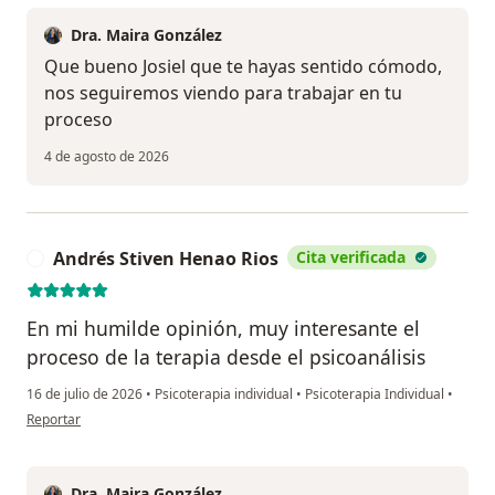
Dra. Maira González
Que bueno Josiel que te hayas sentido cómodo,
nos seguiremos viendo para trabajar en tu
proceso
4 de agosto de 2026
Andrés Stiven Henao Rios
Cita verificada
A
En mi humilde opinión, muy interesante el
proceso de la terapia desde el psicoanálisis
16 de julio de 2026
•
Psicoterapia individual
•
Psicoterapia Individual
•
en opinión del usuario Andrés Stiven Henao Rios
Reportar
Dra. Maira González