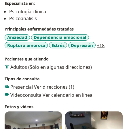
Especialista en:
Psicología clínica
Psicoanalisis
Principales enfermedades tratadas
Ansiedad
Dependencia emocional
a11y_sr_mo
Ruptura amorosa
Estrés
Depresión
+18
Pacientes que atiendo
Adultos (Sólo en algunas direcciones)
Tipos de consulta
Presencial
Ver direcciones (1)
Videoconsulta
Ver calendario en línea
Fotos y videos