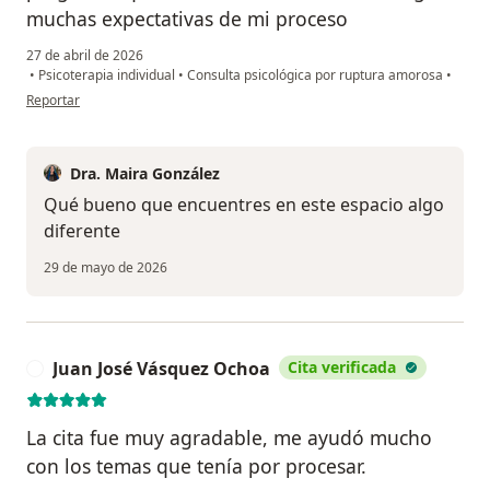
muchas expectativas de mi proceso
27 de abril de 2026
•
Psicoterapia individual
•
Consulta psicológica por ruptura amorosa
•
en opinión del usuario Sara G.
Reportar
Dra. Maira González
Qué bueno que encuentres en este espacio algo
diferente
29 de mayo de 2026
Juan José Vásquez Ochoa
Cita verificada
J
La cita fue muy agradable, me ayudó mucho
con los temas que tenía por procesar.