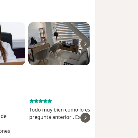
July 30, 
Todo muy bien como lo especifiqué en la
 de
pregunta anterior . Excelente profesional . Mil
ver
gracias
iones
Leonor R