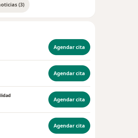
Mostrar más noticias (3)
uiatría
e cada vez
j.
Agendar cita
etrás de
a y a su
Agendar cita
ferente.
alidad
Agendar cita
que era el
 como
ndo la
Agendar cita