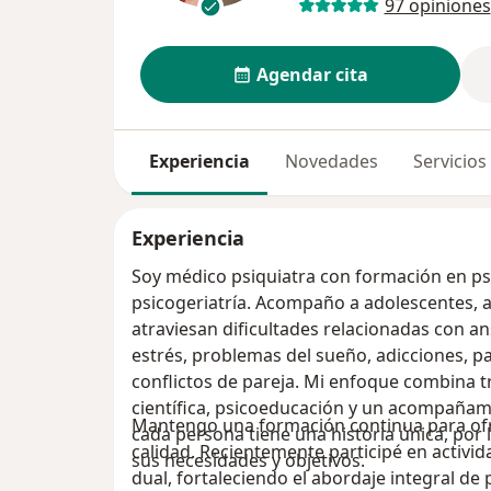
97 opiniones
Agendar cita
Experiencia
Novedades
Servicios
Experiencia
Soy médico psiquiatra con formación en ps
psicogeriatría. Acompaño a adolescentes, 
atraviesan dificultades relacionadas con an
estrés, problemas del sueño, adicciones, pa
conflictos de pareja. Mi enfoque combina 
científica, psicoeducación y un acompañam
Mantengo una formación continua para ofr
cada persona tiene una historia única, por
calidad. Recientemente participé en activid
sus necesidades y objetivos.
dual, fortaleciendo el abordaje integral de