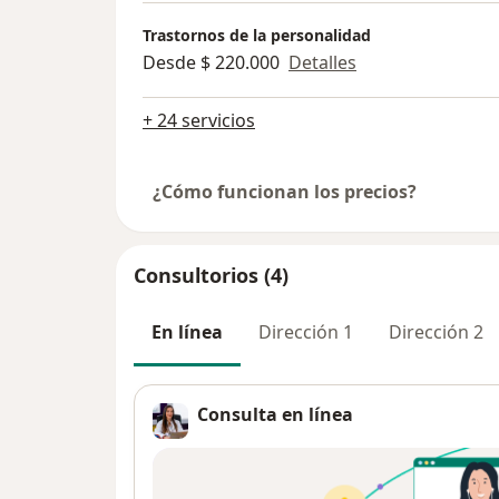
Hoy miro hacia atrás con gratitud. Ca
paciente que confía en mí confirma q
Trastornos de la personalidad
decisión correcta.
Desde $ 220.000
Detalles
Gracias por estar aquí y por permitir
+ 24 servicios
acompañarlos en uno de los aspectos
importantes de la vida: cuidar su salu
¿Cómo funcionan los precios?
¿Tú alguna vez has tomado una decisión
por ser fiel a tus principios? .
Consultorios (4)
En línea
Dirección 1
Dirección 2
Consulta en línea