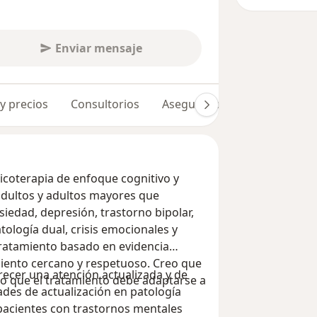
Enviar mensaje
 y precios
Consultorios
Aseguradoras
Opiniones 
icoterapia de enfoque cognitivo y
adultos y adultos mayores que
siedad, depresión, trastorno bipolar,
tología dual, crisis emocionales y
tratamiento basado en evidencia
iento cercano y respetuoso. Creo que
ecer una atención actualizada y de
 lo que el tratamiento debe adaptarse a
ades de actualización en patología
 pacientes con trastornos mentales