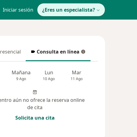
Iniciar sesión
¿Eres un especialista?
presencial
Consulta en línea
resencial
Consulta en línea
Mañana
Lun
Mar
Mié
Jue
9 Ago
10 Ago
11 Ago
12 Ago
13 Ag
entro aún no ofrece la reserva online
de cita
Solicita una cita