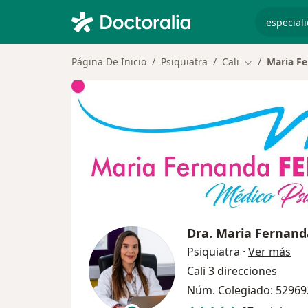
especiali
Página De Inicio
Psiquiatra
Cali
Maria Fe
Cambiar de c
Dra.
Maria Fernand
sob
Psiquiatra
·
Ver más
Cali
3 direcciones
Núm. Colegiado: 52969