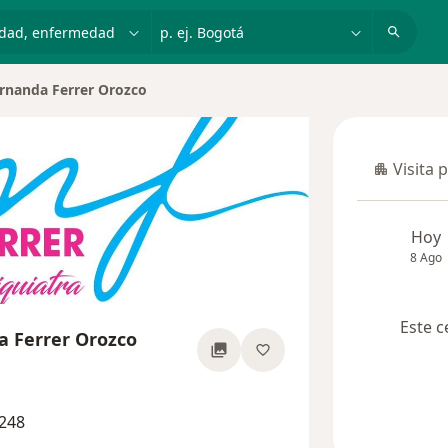
dad, enfermedad o nombre
p. ej. Bogotá
rnanda Ferrer Orozco
iudad
Visita 
Visita p
Hoy
8 Ago
Este c
a Ferrer Orozco
re las especializaciones
248