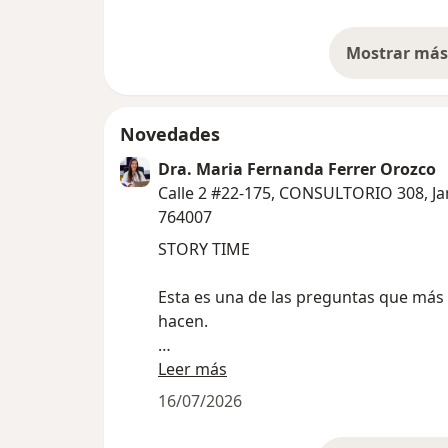
Mostrar más 
so
Novedades
Dra. Maria Fernanda Ferrer Orozco
Calle 2 #22-175, CONSULTORIO 308, J
764007
STORY TIME
Esta es una de las preguntas que más
hacen.
Durante muchos años tuve el privilegi
Leer más
trabajar dentro del sistema de salud. 
16/07/2026
muchísimo y conocí pacientes que ma
vida profesional.