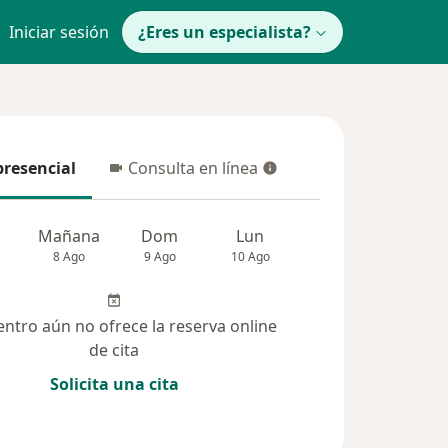
Iniciar sesión
¿Eres un especialista?
presencial
Consulta en línea
resencial
Consulta en línea
Mañana
Dom
Lun
Mar
Mié
8 Ago
9 Ago
10 Ago
11 Ago
12 Ag
entro aún no ofrece la reserva online
de cita
Solicita una cita