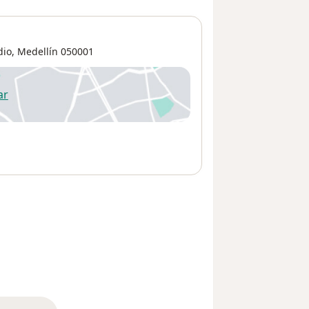
dio
,
Medellín
050001
ar
 abre en una nueva pestaña