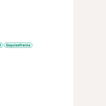
d
Esquizofrenia
a11y_sr_more_diseases