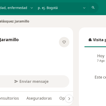
dad, enfermedad o nombre
p. ej. Bogotá
elásquez Jaramillo
Jaramillo
Visita 
Visita p
e las especializaciones
Hoy
7 Ago
Este c
Enviar mensaje
nsultorios
Aseguradoras
Opiniones (67)