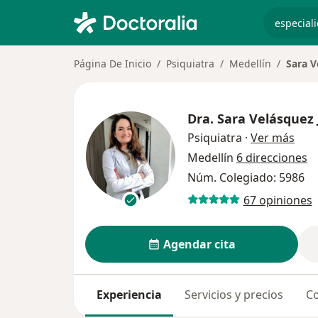
especiali
Página De Inicio
Psiquiatra
Medellín
Sara V
Dra.
Sara Velásquez 
sobr
Psiquiatra
·
Ver más
Medellín
6 direcciones
Núm. Colegiado: 5986
67 opiniones
Agendar cita
Experiencia
Servicios y precios
Co