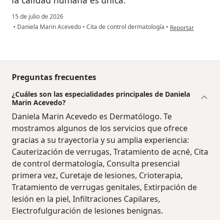
la calidad humana es única.
15 de julio de 2026
en opinión del us
•
Daniela Marin Acevedo
•
Cita de control dermatología
•
Reportar
Preguntas frecuentes
¿Cuáles son las especialidades principales de Daniela
Marin Acevedo?
Daniela Marin Acevedo es Dermatólogo. Te
mostramos algunos de los servicios que ofrece
gracias a su trayectoria y su amplia experiencia:
Cauterización de verrugas, Tratamiento de acné, Cita
de control dermatología, Consulta presencial
primera vez, Curetaje de lesiones, Crioterapia,
Tratamiento de verrugas genitales, Extirpación de
lesión en la piel, Infiltraciones Capilares,
Electrofulguración de lesiones benignas.