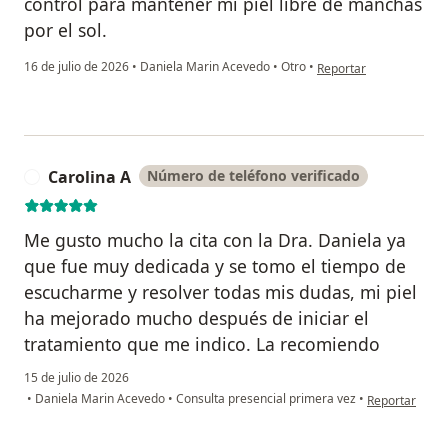
control para mantener mi piel libre de manchas
por el sol.
en opinión del usuario 
16 de julio de 2026
•
Daniela Marin Acevedo
•
Otro
•
Reportar
Carolina A
Número de teléfono verificado
C
Me gusto mucho la cita con la Dra. Daniela ya
que fue muy dedicada y se tomo el tiempo de
escucharme y resolver todas mis dudas, mi piel
ha mejorado mucho después de iniciar el
tratamiento que me indico. La recomiendo
15 de julio de 2026
en opinión del
•
Daniela Marin Acevedo
•
Consulta presencial primera vez
•
Reportar