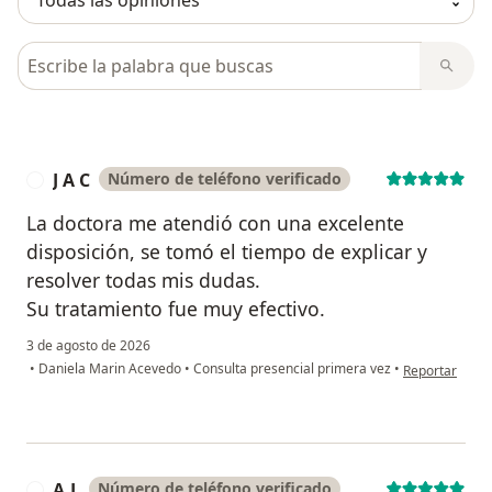
Busca en opiniones
J A C
Número de teléfono verificado
J
La doctora me atendió con una excelente
disposición, se tomó el tiempo de explicar y
resolver todas mis dudas.
Su tratamiento fue muy efectivo.
3 de agosto de 2026
en opinión del 
•
Daniela Marin Acevedo
•
Consulta presencial primera vez
•
Reportar
A.L
Número de teléfono verificado
A