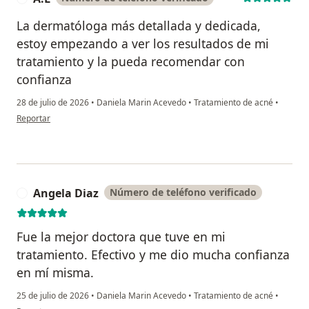
La dermatóloga más detallada y dedicada,
estoy empezando a ver los resultados de mi
tratamiento y la pueda recomendar con
confianza
28 de julio de 2026
•
Daniela Marin Acevedo
•
Tratamiento de acné
•
en opinión del usuario A.L
Reportar
Angela Diaz
Número de teléfono verificado
A
Fue la mejor doctora que tuve en mi
tratamiento. Efectivo y me dio mucha confianza
en mí misma.
25 de julio de 2026
•
Daniela Marin Acevedo
•
Tratamiento de acné
•
en opinión del usuario Angela Diaz