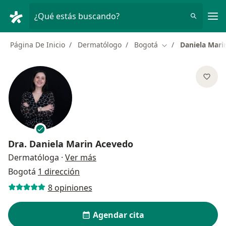
Men
¿Qué estás buscando?
Página De Inicio
Dermatólogo
Bogotá
Daniela Mari
Cambiar de ciudad
Dra.
Daniela Marin Acevedo
sobre las especializaciones
Dermatóloga
·
Ver más
Bogotá
1 dirección
8 opiniones
Agendar cita