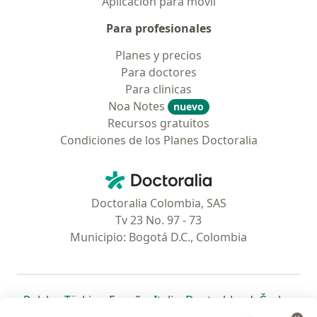
Aplicación para móvil
Para profesionales
Planes y precios
Para doctores
Para clinicas
Noa Notes
nuevo
Recursos gratuitos
Condiciones de los Planes Doctoralia
Contacto
Doctoralia - Página de inicio
Doctoralia Colombia, SAS
Tv 23 No. 97 - 73
Municipio: Bogotá D.C., Colombia
se abre en una nueva pestaña
se abre en una nueva pestaña
se abre en una nueva pestaña
se abre en una nueva pes
se abre en 
se a
Polska
,
Türkiye
,
España
,
Italia
,
Deutschland
,
Česko
,
se abre en una nueva pestaña
se abre en una nueva pestaña
se abre en una nueva pestaña
se abre en una nueva p
se abre en 
se abr