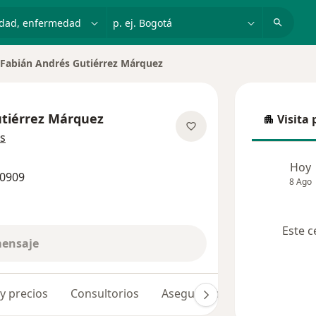
dad, enfermedad o nombre
p. ej. Bogotá
Fabián Andrés Gutiérrez Márquez
iar de ciudad
utiérrez Márquez
Visita 
Visita p
sobre las especializaciones
s
Hoy
00909
8 Ago
Este c
mensaje
 y precios
Consultorios
Aseguradoras
Opiniones 