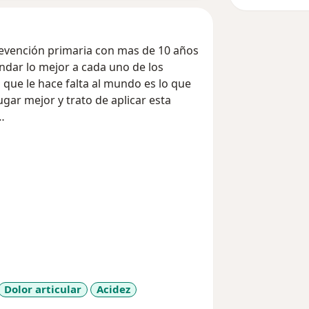
revención primaria con mas de 10 años
indar lo mejor a cada uno de los
 que le hace falta al mundo es lo que
ugar mejor y trato de aplicar esta
 y es que la prevención es el único
la razón de brindar una excelente
 ya que la mayoría de problemas de
siendo también los problemas de esta
s patologías y por otro lado me
muchas veces lo que se necesita es
 que decir, todo lo que tienes por
Dolor articular
Acidez