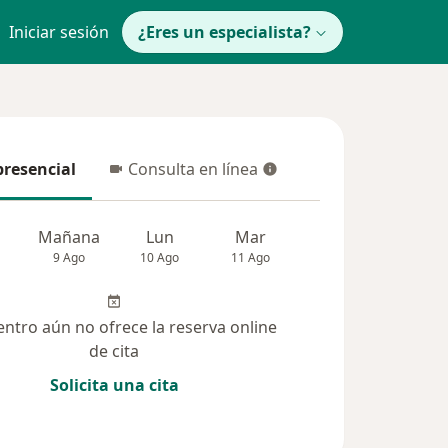
Iniciar sesión
¿Eres un especialista?
presencial
Consulta en línea
resencial
Consulta en línea
Mañana
Lun
Mar
Mié
Jue
9 Ago
10 Ago
11 Ago
12 Ago
13 Ag
entro aún no ofrece la reserva online
de cita
Solicita una cita
(43)
Dudas solucionadas (63)