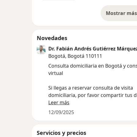
3. Lista de medicamentos que consumes di
con su respectiva dosis y frecuencia.
Mostrar más 
so
Estoy emocionado que iniciemos juntos el 
a tus seres queridos.
Novedades
Dr. Fabián Andrés Gutiérrez Márque
Bogotá, Bogotá 110111
Consulta domiciliaria en Bogotá y con
virtual
Si llegas a reservar consulta de visita
domiciliaria, por favor compartir tus d
domicilio al teléfono registrado en el p
Leer más
Whatsapp
12/09/2025
Agendate ya!
Servicios y precios