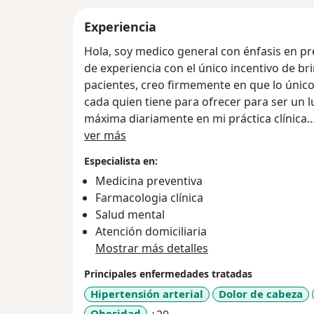
Experiencia
Hola, soy medico general con énfasis en p
de experiencia con el único incentivo de br
pacientes, creo firmemente en que lo único
cada quien tiene para ofrecer para ser un l
máxima diariamente en mi práctica clínica.
Acerca de mí
ver más
Solo me adhiero a un principio fundamental
Especialista en:
camino al éxito para el alivio de las múltiples patologías que aquejan a nuestra
Medicina preventiva
sociedad hoy en día; al igual que parte de 
Farmacologia clínica
atención es ofreciendo una escucha activa
Salud mental
salud también radican en la salud mental 
Atención domiciliaria
índole los desencadenantes de muchas otra
Mostrar más detalles
encanta escuchar a mis pacientes, porque 
una persona que escuche todo lo que tienes
Principales enfermedades tratadas
contar y expresar.
Hipertensión arterial
Dolor de cabeza
a11y_sr_more_diseases
Obesidad