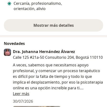
Cercanía, profesionalismo,
orientación, alivio
Mostrar más detalles
sobre la experiencia
Novedades
Dra. Johanna Hernández Álvarez
Calle 125 #21a-50 Consultorio 204, Bogotá 110110
A veces, sabemos que necesitamos apoyo
profesional, y comenzar un proceso terapéutico
es difícil por la falta de tiempo y todo lo que
implica el desplazamiento, por eso la psicoterapia
online es una opción increíble para ti.
Leer más
Lo mejor es que podrás disfrutar de hacer
30/07/2026
psicoterapia desde la comodidad de tu casa,