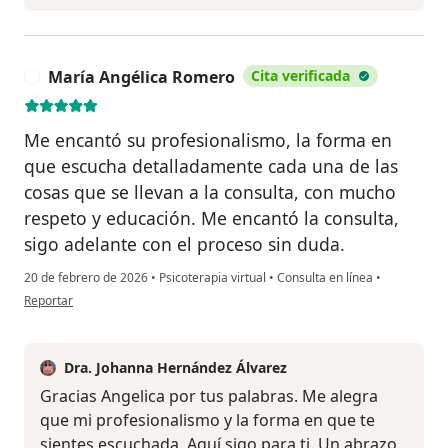
María Angélica Romero
Cita verificada
M
Me encantó su profesionalismo, la forma en
que escucha detalladamente cada una de las
cosas que se llevan a la consulta, con mucho
respeto y educación. Me encantó la consulta,
sigo adelante con el proceso sin duda.
20 de febrero de 2026
•
Psicoterapia virtual
•
Consulta en línea
•
en opinión del usuario María Angélica Romero
Reportar
Dra. Johanna Hernández Álvarez
Gracias Angelica por tus palabras. Me alegra
que mi profesionalismo y la forma en que te
sientes escuchada. Aquí sigo para ti. Un abrazo