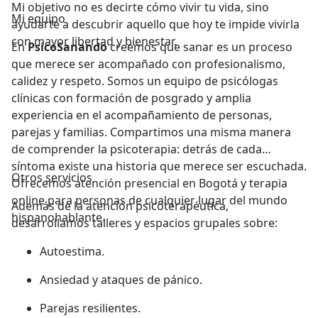
Mi objetivo no es decirte cómo vivir tu vida, sino
Mi equipo
ayudarte a descubrir aquello que hoy te impide vivirla
con mayor libertad y bienestar.
En
PsicoSanando
creemos que sanar es un proceso
que merece ser acompañado con profesionalismo,
calidez y respeto. Somos un equipo de psicólogas
clínicas con formación de posgrado y amplia
experiencia en el acompañamiento de personas,
parejas y familias. Compartimos una misma manera
de comprender la psicoterapia: detrás de cada
síntoma existe una historia que merece ser escuchada.
Otros servicios
Ofrecemos atención presencial en Bogotá y terapia
online para personas de cualquier lugar del mundo
Además de la atención psicoterapéutica,
hispanohablante.
desarrollamos talleres y espacios grupales sobre:
Autoestima.
Ansiedad y ataques de pánico.
Parejas resilientes.