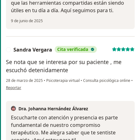
que las herramientas compartidas están siendo
útiles en tu día a día. Aquí seguimos para ti.
9 de junio de 2025
Sandra Vergara
Cita verificada
S
Se nota que se interesa por su paciente , me
escuchó detenidamente
28 de marzo de 2025
•
Psicoterapia virtual
•
Consulta psicológica online
•
en opinión del usuario Sandra Vergara
Reportar
Dra. Johanna Hernández Álvarez
Escucharte con atención y presencia es parte
fundamental de nuestro compromiso
terapéutico. Me alegra saber que te sentiste
acogida. ¡Aquí estoy para ti!