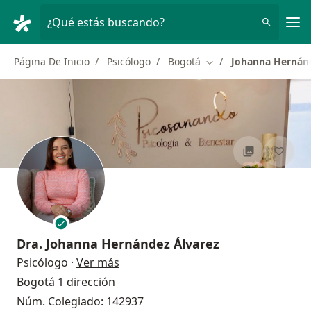
Men
¿Qué estás buscando?
Página De Inicio
Psicólogo
Bogotá
Johanna Hernánd
Cambiar de ciudad
Dra.
Johanna Hernández Álvarez
sobre las especializaciones
Psicólogo
·
Ver más
Bogotá
1 dirección
Núm. Colegiado: 142937