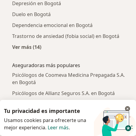
Depresión en Bogotá
Duelo en Bogotá
Dependencia emocional en Bogotá
Trastorno de ansiedad (fobia social) en Bogotá
Ver más (14)
Más en esta categoría: Enfermedades más tr
Aseguradoras más populares
Psicólogos de Coomeva Medicina Prepagada S.A.
en Bogotá
Psicólogos de Allianz Seguros S.A. en Bogotá
Psicólogos de Mapfre Colombia Vida Seguros S.A.
Tu privacidad es importante
en Bogotá
Usamos cookies para ofrecerte una
Psicólogos de Suramericana S.A. en Bogotá
mejor experiencia.
Leer más
.
Psicólogos de Compañía De Seguros Bolívar S.A.