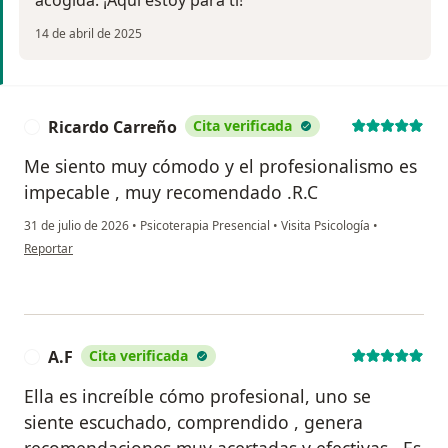
14 de abril de 2025
Ricardo Carreño
Cita verificada
R
Me siento muy cómodo y el profesionalismo es
impecable , muy recomendado .R.C
31 de julio de 2026
•
Psicoterapia Presencial
•
Visita Psicología
•
en opinión del usuario Ricardo Carreño
Reportar
A.F
Cita verificada
A
Ella es increíble cómo profesional, uno se
siente escuchado, comprendido , genera
recomendaciones muy acertadas y efectivas . Es