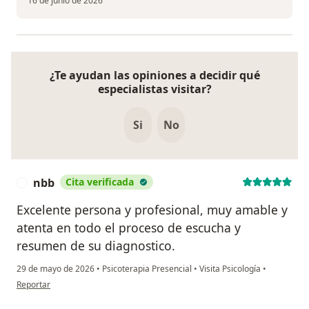
16 de junio de 2026
¿Te ayudan las opiniones a decidir qué
especialistas visitar?
Si
No
nbb
Cita verificada
N
Excelente persona y profesional, muy amable y
atenta en todo el proceso de escucha y
resumen de su diagnostico.
29 de mayo de 2026
•
Psicoterapia Presencial
•
Visita Psicología
•
en opinión del usuario nbb
Reportar