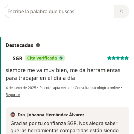
Busca en opiniones
Destacadas
SGR
Cita verificada
S
siempre me va muy bien, me da herramientas
para trabajar en el día a día
4 de junio de 2025
•
Psicoterapia virtual
•
Consulta psicológica online
•
en opinión del usuario SGR
Reportar
Dra. Johanna Hernández Álvarez
Gracias por tu confianza SGR. Nos alegra saber
que las herramientas compartidas están siendo