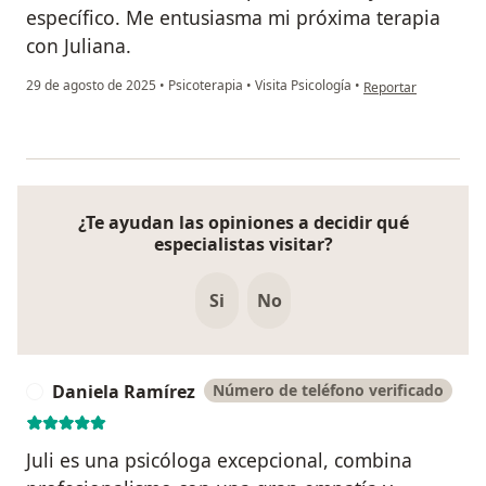
específico. Me entusiasma mi próxima terapia
con Juliana.
en opinión del usuar
29 de agosto de 2025
•
Psicoterapia
•
Visita Psicología
•
Reportar
¿Te ayudan las opiniones a decidir qué
especialistas visitar?
Si
No
Daniela Ramírez
Número de teléfono verificado
D
Juli es una psicóloga excepcional, combina