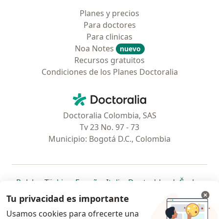
Planes y precios
Para doctores
Para clinicas
Noa Notes
nuevo
Recursos gratuitos
Condiciones de los Planes Doctoralia
Contacto
Doctoralia - Página de inicio
Doctoralia Colombia, SAS
Tv 23 No. 97 - 73
Municipio: Bogotá D.C., Colombia
se abre en una nueva pestaña
se abre en una nueva pestaña
se abre en una nueva pestaña
se abre en una nueva pes
se abre en 
se a
Polska
,
Türkiye
,
España
,
Italia
,
Deutschland
,
Česko
,
se abre en una nueva pestaña
se abre en una nueva pestaña
se abre en una nueva pestaña
se abre en una nueva p
se abre en 
se abr
Portugal
,
México
,
Chile
,
Brasil
,
Argentina
,
Perú
,
Tu privacidad es importante
se abre en una nueva pe
Colombia
Usamos cookies para ofrecerte una