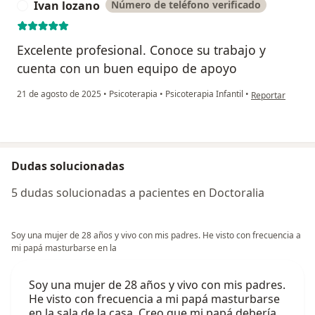
Ivan lozano
Número de teléfono verificado
I
Excelente profesional. Conoce su trabajo y
cuenta con un buen equipo de apoyo
en opinión del u
21 de agosto de 2025
•
Psicoterapia
•
Psicoterapia Infantil
•
Reportar
Dudas solucionadas
5 dudas solucionadas a pacientes en Doctoralia
Soy una mujer de 28 años y vivo con mis padres. He visto con frecuencia a
mi papá masturbarse en la
Soy una mujer de 28 años y vivo con mis padres.
He visto con frecuencia a mi papá masturbarse
en la sala de la casa. Creo que mi papá debería