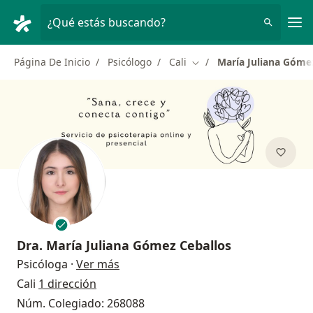
Men
¿Qué estás buscando?
Página De Inicio
Psicólogo
Cali
María Juliana Góme
Cambiar de ciudad
Dra.
María Juliana Gómez Ceballos
sobre las especializaciones
Psicóloga
·
Ver más
Cali
1 dirección
Núm. Colegiado: 268088