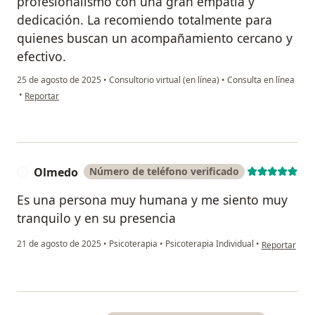
profesionalismo con una gran empatía y
dedicación. La recomiendo totalmente para
quienes buscan un acompañamiento cercano y
efectivo.
25 de agosto de 2025
•
Consultorio virtual (en línea)
•
Consulta en línea
en opinión del usuario Daniela Ramírez
•
Reportar
Olmedo
Número de teléfono verificado
O
Es una persona muy humana y me siento muy
tranquilo y en su presencia
en opinión de
21 de agosto de 2025
•
Psicoterapia
•
Psicoterapia Individual
•
Reportar