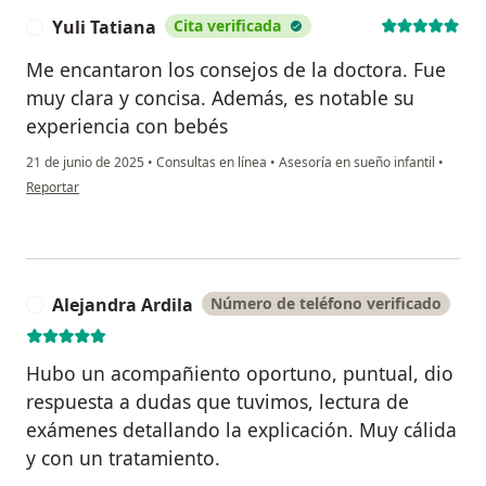
Yuli Tatiana
Cita verificada
Y
Me encantaron los consejos de la doctora. Fue
muy clara y concisa. Además, es notable su
experiencia con bebés
21 de junio de 2025
•
Consultas en línea
•
Asesoría en sueño infantil
•
en opinión del usuario Yuli Tatiana
Reportar
Alejandra Ardila
Número de teléfono verificado
A
Hubo un acompañiento oportuno, puntual, dio
respuesta a dudas que tuvimos, lectura de
exámenes detallando la explicación. Muy cálida
y con un tratamiento.