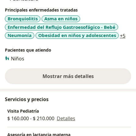
Principales enfermedades tratadas
Bronquiolitis
Asma en niños
Enfermedad del Reflujo Gastroesofágico - Bebé
a11y
Neumonía
Obesidad en niños y adolescentes
+5
Pacientes que atiendo
Niños
Mostrar más detalles
sobre la experiencia
Servicios y precios
Visita Pediatría
$ 160.000 - $ 210.000
Detalles
Asesoría en lactancia materna