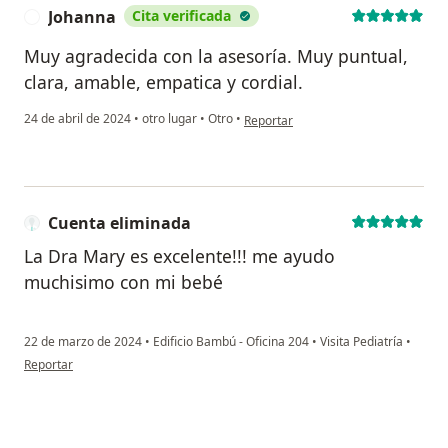
Johanna
Cita verificada
J
Muy agradecida con la asesoría. Muy puntual,
clara, amable, empatica y cordial.
en opinión del usuario Johanna
24 de abril de 2024
•
otro lugar
•
Otro
•
Reportar
Cuenta eliminada
La Dra Mary es excelente!!! me ayudo
muchisimo con mi bebé
22 de marzo de 2024
•
Edificio Bambú - Oficina 204
•
Visita Pediatría
•
en opinión del usuario Cuenta eliminada
Reportar