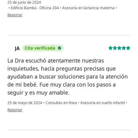
25 de junio de 2024
•
Edificio Bambú - Oficina 204
•
Asesoría en lactancia materna
•
en opinión del usuario Marcela
Reportar
JA
Cita verificada
J
La Dra escuchó atentamente nuestras
inquietudes, hacía preguntas precisas que
ayudaban a buscar soluciones para la atención
de mi bebé. Fue muy clara con los pasos a
seguir y es muy amable.
25 de mayo de 2024
•
Consultas en línea
•
Asesoría en sueño infantil
•
en opinión del usuario JA
Reportar