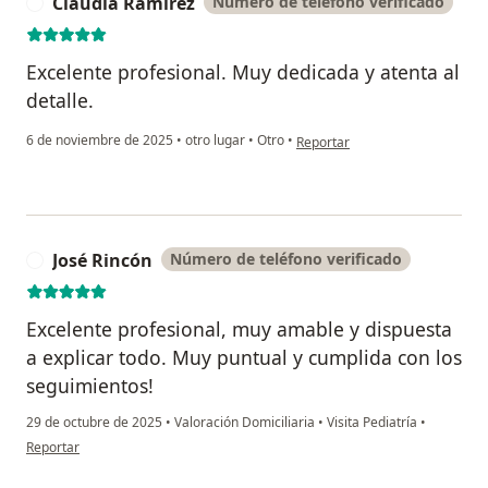
Claudia Ramírez
Número de teléfono verificado
C
Excelente profesional. Muy dedicada y atenta al
detalle.
en opinión del usuario Claudia
6 de noviembre de 2025
•
otro lugar
•
Otro
•
Reportar
José Rincón
Número de teléfono verificado
J
Excelente profesional, muy amable y dispuesta
a explicar todo. Muy puntual y cumplida con los
seguimientos!
29 de octubre de 2025
•
Valoración Domiciliaria
•
Visita Pediatría
•
en opinión del usuario José Rincón
Reportar