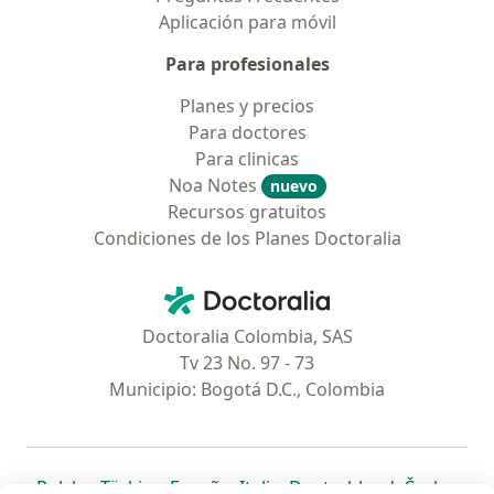
Aplicación para móvil
Para profesionales
Planes y precios
Para doctores
Para clinicas
Noa Notes
nuevo
Recursos gratuitos
Condiciones de los Planes Doctoralia
Contacto
Doctoralia - Página de inicio
Doctoralia Colombia, SAS
Tv 23 No. 97 - 73
Municipio: Bogotá D.C., Colombia
se abre en una nueva pestaña
se abre en una nueva pestaña
se abre en una nueva pestaña
se abre en una nueva pes
se abre en 
se a
Polska
,
Türkiye
,
España
,
Italia
,
Deutschland
,
Česko
,