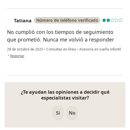
Tatiana
Número de teléfono verificado
T
No cumplió con los tiempos de seguimiento
que prometió. Nunca me volvió a responder
28 de octubre de 2025
•
Consultas en línea
•
Asesoría en sueño infantil
en opinión del usuario Tatiana
•
Reportar
¿Te ayudan las opiniones a decidir qué
especialistas visitar?
Si
No