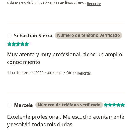
en opinión del usuario Alej
9 de marzo de 2025
•
Consultas en línea
•
Otro
•
Reportar
Sebastián Sierra
Número de teléfono verificado
S
Muy atenta y muy profesional, tiene un amplio
conocimiento
en opinión del usuario Sebastián 
11 de febrero de 2025
•
otro lugar
•
Otro
•
Reportar
Marcela
Número de teléfono verificado
M
Excelente profesional. Me escuchó atentamente
y resolvió todas mis dudas.