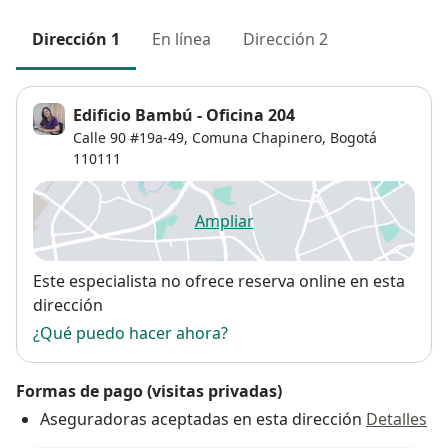
Dirección 1
En línea
Dirección 2
Edificio Bambú - Oficina 204
Calle 90 #19a-49,
Comuna Chapinero
,
Bogotá
110111
Ampliar
se abre en una nueva pestañ
Disponibilidad
Este especialista no ofrece reserva online en esta
dirección
¿Qué puedo hacer ahora?
Formas de pago (visitas privadas)
Aseguradoras aceptadas en esta dirección
Detalles