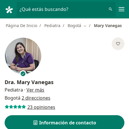
Men
¿Qué estás buscando?
Página De Inicio
Pediatra
Bogotá
Mary Vanegas
Cambiar de ciudad
Dra.
Mary Vanegas
sobre las especializaciones
Pediatra
·
Ver más
Bogotá
2 direcciones
23 opiniones
Información de contacto