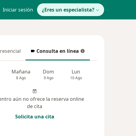
Iniciar sesión
¿Eres un especialista?
presencial
Consulta en línea
resencial
Consulta en línea
Mañana
Dom
Lun
Mar
Mié
8 Ago
9 Ago
10 Ago
11 Ago
12 Ag
entro aún no ofrece la reserva online
de cita
Solicita una cita