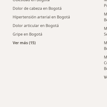
P
Dolor de cabeza en Bogotá
M
Hipertensión arterial en Bogotá
B
Dolor articular en Bogotá
M
Gripe en Bogotá
S
Ver más (15)
M
nerales cercanos
Más en esta categoría: Enfermedades más 
B
M
C
B
V