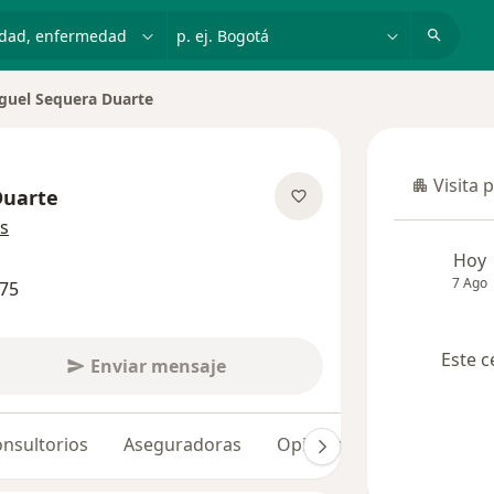
dad, enfermedad o nombre
p. ej. Bogotá
guel Sequera Duarte
Visita 
Visita p
Duarte
sobre las especializaciones
s
Hoy
7 Ago
275
Este c
Enviar mensaje
nsultorios
Aseguradoras
Opiniones