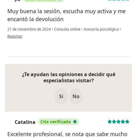
Muy buena la sesión, escucha muy activa y me
encantó la devolución
21 de noviembre de 2024
•
Consulta online
•
Asesoría psicológica
•
en opinión del usuario J.S
Reportar
¿Te ayudan las opiniones a decidir qué
especialistas visitar?
Si
No
Catalina
Cita verificada
C
Excelente profesional, se nota que sabe mucho