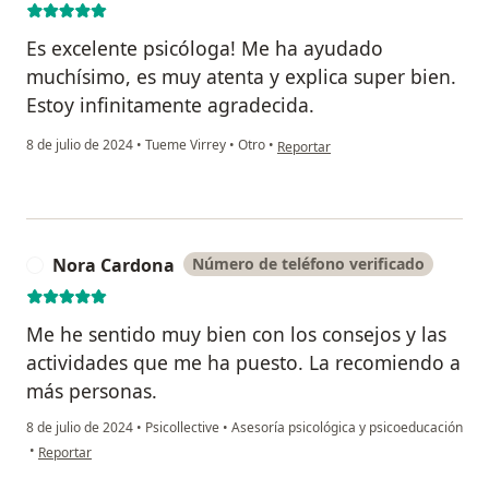
Es excelente psicóloga! Me ha ayudado
muchísimo, es muy atenta y explica super bien.
Estoy infinitamente agradecida.
en opinión del usuario Mai V. M.
8 de julio de 2024
•
Tueme Virrey
•
Otro
•
Reportar
Nora Cardona
Número de teléfono verificado
N
Me he sentido muy bien con los consejos y las
actividades que me ha puesto. La recomiendo a
más personas.
8 de julio de 2024
•
Psicollective
•
Asesoría psicológica y psicoeducación
en opinión del usuario Nora Cardona
•
Reportar