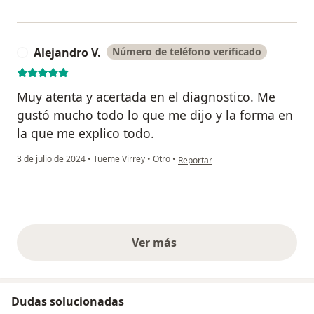
Alejandro V.
Número de teléfono verificado
A
Muy atenta y acertada en el diagnostico. Me
gustó mucho todo lo que me dijo y la forma en
la que me explico todo.
en opinión del usuario Alejandro V.
3 de julio de 2024
•
Tueme Virrey
•
Otro
•
Reportar
Ver más
opiniones anteriores
Dudas solucionadas