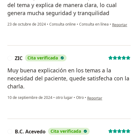
del tema y explica de manera clara, lo cual
genera mucha seguridad y tranquilidad
en opinión del 
23 de octubre de 2024
•
Consulta online
•
Consulta en línea
•
Reportar
ZIC
Cita verificada
Z
Muy buena explicación en los temas a la
necesidad del paciente, quede satisfecha con la
charla.
en opinión del usuario ZIC
10 de septiembre de 2024
•
otro lugar
•
Otro
•
Reportar
B.C. Acevedo
Cita verificada
B