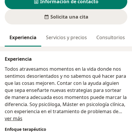
Información de contacto
Solicita una cita
Experiencia
Servicios y precios
Consultorios
Experiencia
Todos atravesamos momentos en la vida donde nos
sentimos desorientados y no sabemos qué hacer para
que las cosas mejoren. Contar con la ayuda alguien
que sepa enseñarte nuevas estrategias para sortear
de manera adecuada esos momentos puede marcar la
diferencia. Soy psicóloga, Máster en psicología clínica,
con experiencia en el tratamiento de problemas de
Acerca de mí
ansiedad, depresión, adicciones, sueño, sexualidad y
ver más
otros. Si sientes que estás atravesando alguna de
Enfoque terapéutico