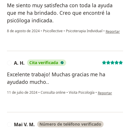
Me siento muy satisfecha con toda la ayuda
que me ha brindado. Creo que encontré la
psicóloga indicada.
en opinión del 
8 de agosto de 2024
•
Psicollective
•
Psicoterapia Individual
•
Reportar
A. H.
Cita verificada
A
Excelente trabajo! Muchas gracias me ha
ayudado mucho..
en opinión del usuar
11 de julio de 2024
•
Consulta online
•
Visita Psicología
•
Reportar
Mai V. M.
Número de teléfono verificado
M