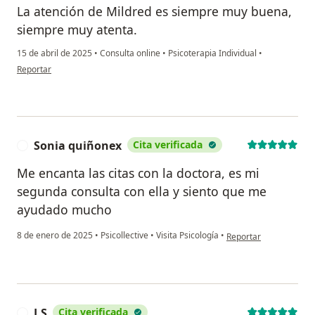
La atención de Mildred es siempre muy buena,
siempre muy atenta.
15 de abril de 2025
•
Consulta online
•
Psicoterapia Individual
•
en opinión del usuario Santiago Julio
Reportar
Sonia quiñonex
Cita verificada
S
Me encanta las citas con la doctora, es mi
segunda consulta con ella y siento que me
ayudado mucho
en opinión del usuario
8 de enero de 2025
•
Psicollective
•
Visita Psicología
•
Reportar
J.S
Cita verificada
J