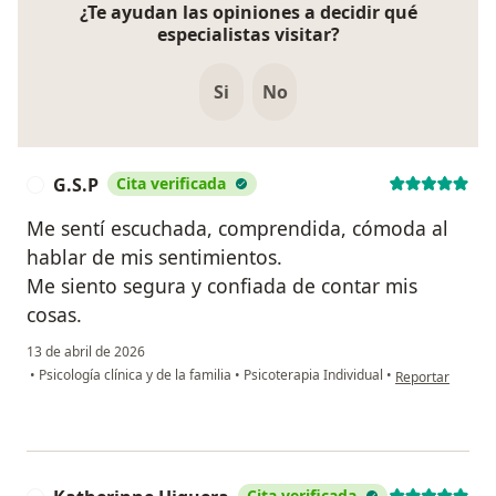
¿Te ayudan las opiniones a decidir qué
especialistas visitar?
Si
No
G.S.P
Cita verificada
G
Me sentí escuchada, comprendida, cómoda al
hablar de mis sentimientos.
Me siento segura y confiada de contar mis
cosas.
13 de abril de 2026
en opinión del u
•
Psicología clínica y de la familia
•
Psicoterapia Individual
•
Reportar
Cita verificada