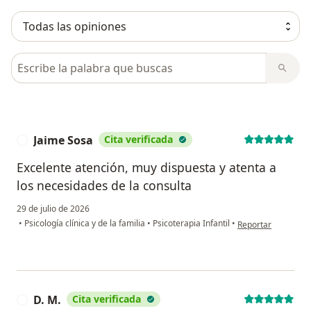
Busca en opiniones
Jaime Sosa
Cita verificada
J
Excelente atención, muy dispuesta y atenta a
los necesidades de la consulta
29 de julio de 2026
en opinión del usu
•
Psicología clínica y de la familia
•
Psicoterapia Infantil
•
Reportar
D. M.
Cita verificada
D