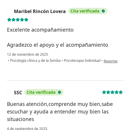
Maribel Rincón Lovera
Cita verificada
M
Excelente acompañamiento
Agradezco el apoyo y el acompañamiento
12 de noviembre de 2025
en opinión del u
•
Psicología clínica y de la familia
•
Psicoterapia Individual
•
Reportar
SSC
Cita verificada
S
Buenas atención,comprende muy bien,sabe
escuchar y ayuda a entender muy bien las
situaciones
4 de septiembre de 2025