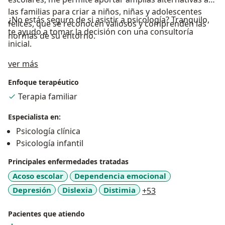
las familias para criar a niños, niñas y adolescentes
¿No estás seguro de si asistir a psicología? Tranquilo,
felices, que se reconocen valiosos y comprenden las
te ayudo a tomar la decisión con una consultoría
normas de su entorno.
inicial.
Acerca de mí
ver más
Enfoque terapéutico
Terapia familiar
Especialista en:
Psicología clínica
Psicología infantil
Principales enfermedades tratadas
Acoso escolar
Dependencia emocional
a11y_sr_more_dis
Depresión
Dislexia
Distimia
+53
Pacientes que atiendo