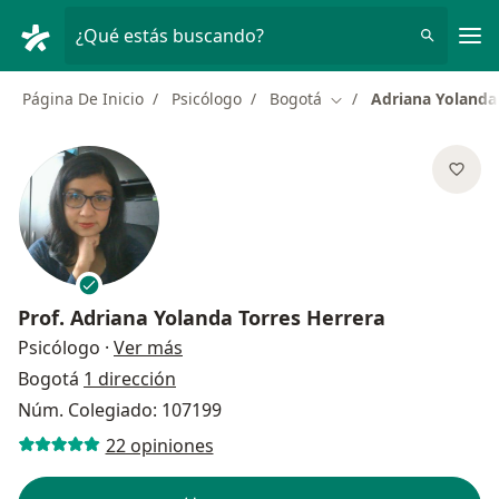
Men
¿Qué estás buscando?
Página De Inicio
Psicólogo
Bogotá
Adriana Yolanda
Cambiar de ciudad
Prof.
Adriana Yolanda Torres Herrera
sobre las especializaciones
Psicólogo
·
Ver más
Bogotá
1 dirección
Núm. Colegiado: 107199
22 opiniones