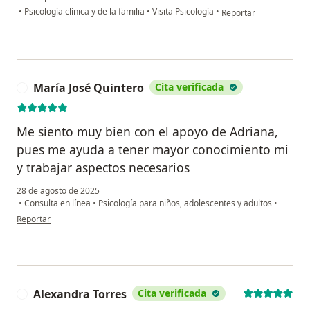
en opinión del usuario
•
Psicología clínica y de la familia
•
Visita Psicología
•
Reportar
María José Quintero
Cita verificada
M
Me siento muy bien con el apoyo de Adriana,
pues me ayuda a tener mayor conocimiento mi
y trabajar aspectos necesarios
28 de agosto de 2025
•
Consulta en línea
•
Psicología para niños, adolescentes y adultos
•
en opinión del usuario María José Quintero
Reportar
Alexandra Torres
Cita verificada
A