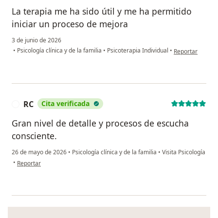
La terapia me ha sido útil y me ha permitido
iniciar un proceso de mejora
3 de junio de 2026
en opinión del u
•
Psicología clínica y de la familia
•
Psicoterapia Individual
•
Reportar
RC
Cita verificada
R
Gran nivel de detalle y procesos de escucha
consciente.
26 de mayo de 2026
•
Psicología clínica y de la familia
•
Visita Psicología
en opinión del usuario RC
•
Reportar