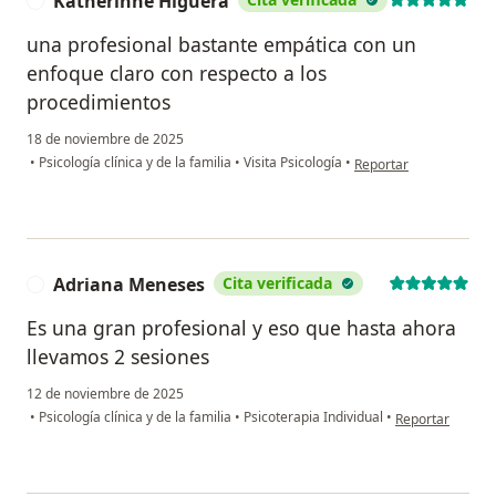
Katherinne Higuera
K
una profesional bastante empática con un
enfoque claro con respecto a los
procedimientos
18 de noviembre de 2025
en opinión del usuario
•
Psicología clínica y de la familia
•
Visita Psicología
•
Reportar
Adriana Meneses
Cita verificada
A
Es una gran profesional y eso que hasta ahora
llevamos 2 sesiones
12 de noviembre de 2025
en opinión del 
•
Psicología clínica y de la familia
•
Psicoterapia Individual
•
Reportar