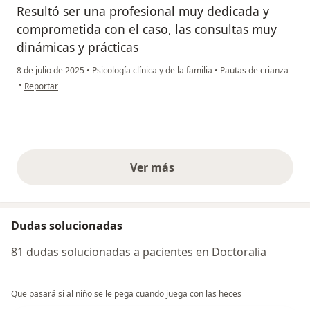
Resultó ser una profesional muy dedicada y
comprometida con el caso, las consultas muy
dinámicas y prácticas
8 de julio de 2025
•
Psicología clínica y de la familia
•
Pautas de crianza
en opinión del usuario Alexandra Torres
•
Reportar
Ver más
opiniones anteriores
Dudas solucionadas
81 dudas solucionadas a pacientes en Doctoralia
Que pasará si al niño se le pega cuando juega con las heces