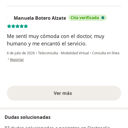
Manuela Botero Alzate
Cita verificada
M
Me sentí muy cómoda con el doctor, muy
humano y me encantó el servicio.
6 de julio de 2026
•
Teleconsulta - Modalidad Virtual
•
Consulta en línea
en opinión del usuario Manuela Botero Alzate
•
Reportar
Ver más
opiniones anteriores
Dudas solucionadas