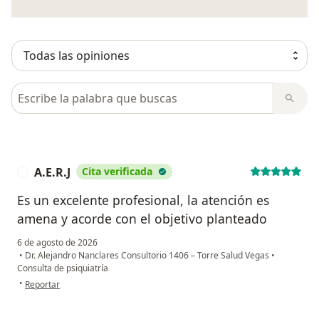
Busca en opiniones
A.E.R.J
Cita verificada
A
Es un excelente profesional, la atención es
amena y acorde con el objetivo planteado
6 de agosto de 2026
•
Dr. Alejandro Nanclares Consultorio 1406 – Torre Salud Vegas
•
Consulta de psiquiatría
en opinión del usuario A.E.R.J
•
Reportar