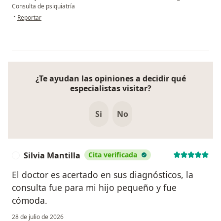
Consulta de psiquiatría
en opinión del usuario Jovanny Carmona
•
Reportar
¿Te ayudan las opiniones a decidir qué
especialistas visitar?
Si
No
Silvia Mantilla
Cita verificada
S
El doctor es acertado en sus diagnósticos, la
consulta fue para mi hijo pequeño y fue
cómoda.
28 de julio de 2026