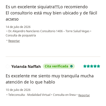
Es un excelente siquiatra!!!Lo recomiendo
El consultorio está muy bien ubicado y de fácil
acseso
14 de julio de 2026
•
Dr. Alejandro Nanclares Consultorio 1406 – Torre Salud Vegas
•
Consulta de psiquiatría
en opinión del usuario MV
•
Reportar
Yolanda Naffah
Cita verificada
Y
Es excelente me siento muy tranquila mucha
atención de lo que hablo
10 de julio de 2026
en opinión del usuar
•
Teleconsulta - Modalidad Virtual
•
Consulta en línea
•
Reportar