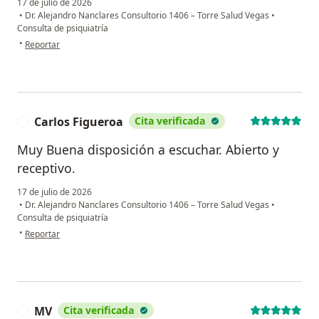
17 de julio de 2026
•
Dr. Alejandro Nanclares Consultorio 1406 – Torre Salud Vegas
•
Consulta de psiquiatría
en opinión del usuario Maria Villa
•
Reportar
Carlos Figueroa
Cita verificada
C
Muy Buena disposición a escuchar. Abierto y
receptivo.
17 de julio de 2026
•
Dr. Alejandro Nanclares Consultorio 1406 – Torre Salud Vegas
•
Consulta de psiquiatría
en opinión del usuario Carlos Figueroa
•
Reportar
MV
Cita verificada
M