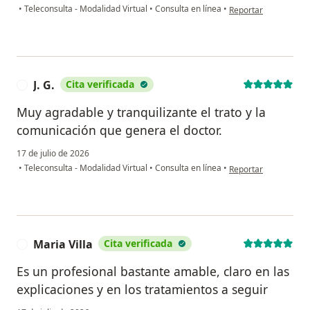
en opinión del usuario
•
Teleconsulta - Modalidad Virtual
•
Consulta en línea
•
Reportar
J. G.
Cita verificada
J
Muy agradable y tranquilizante el trato y la
comunicación que genera el doctor.
17 de julio de 2026
en opinión del usuario
•
Teleconsulta - Modalidad Virtual
•
Consulta en línea
•
Reportar
Maria Villa
Cita verificada
M
Es un profesional bastante amable, claro en las
explicaciones y en los tratamientos a seguir