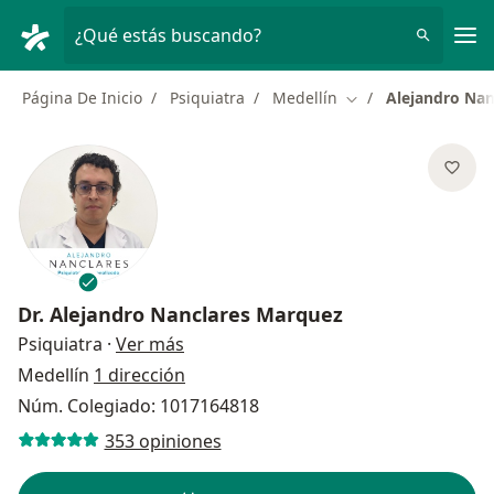
Men
¿Qué estás buscando?
Página De Inicio
Psiquiatra
Medellín
Alejandro Nan
Cambiar de ciudad
Dr.
Alejandro Nanclares Marquez
sobre las especializaciones
Psiquiatra
·
Ver más
Medellín
1 dirección
Núm. Colegiado: 1017164818
353 opiniones