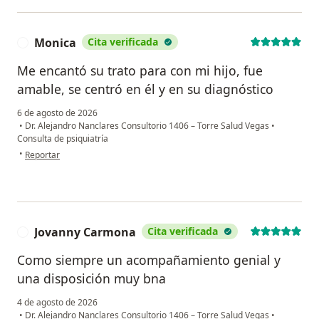
Monica
Cita verificada
M
Me encantó su trato para con mi hijo, fue
amable, se centró en él y en su diagnóstico
6 de agosto de 2026
•
Dr. Alejandro Nanclares Consultorio 1406 – Torre Salud Vegas
•
Consulta de psiquiatría
en opinión del usuario Monica
•
Reportar
Jovanny Carmona
Cita verificada
J
Como siempre un acompañamiento genial y
una disposición muy bna
4 de agosto de 2026
•
Dr. Alejandro Nanclares Consultorio 1406 – Torre Salud Vegas
•