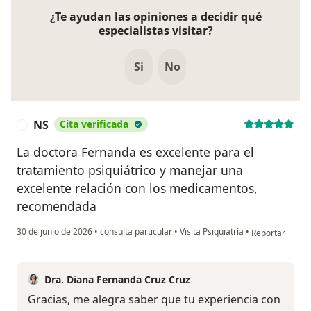
¿Te ayudan las opiniones a decidir qué
especialistas visitar?
Si
No
NS
Cita verificada
N
La doctora Fernanda es excelente para el
tratamiento psiquiátrico y manejar una
excelente relación con los medicamentos,
recomendada
en opinión del 
30 de junio de 2026
•
consulta particular
•
Visita Psiquiatría
•
Reportar
Dra. Diana Fernanda Cruz Cruz
Gracias, me alegra saber que tu experiencia con