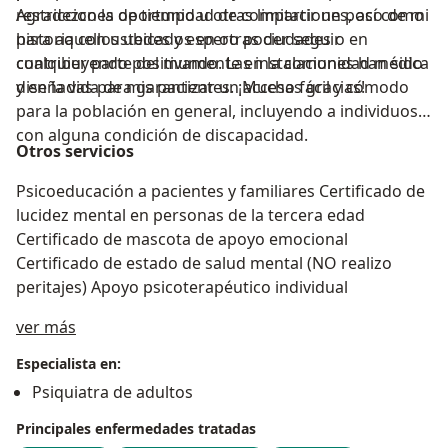
Agradezco la oportunidad de compartir un poco de mi
restricciones de tiempo u otras limitaciones, así como
historia con ustedes y espero poder seguir
para aquellos ubicados en otras ciudades o en
contribuyendo positivamente en la comunidad médica
cualquier parte del mundo. Las instalaciones han sido
y en la vida de mis pacientes. ¡Muchas gracias!
diseñadas para garantizar un acceso fácil y cómodo
para la población en general, incluyendo a individuos
con alguna condición de discapacidad.
Otros servicios
Psicoeducación a pacientes y familiares Certificado de
lucidez mental en personas de la tercera edad
Certificado de mascota de apoyo emocional
Certificado de estado de salud mental (NO realizo
peritajes) Apoyo psicoterapéutico individual
Acerca de mí
ver más
Especialista en:
Psiquiatra de adultos
Principales enfermedades tratadas