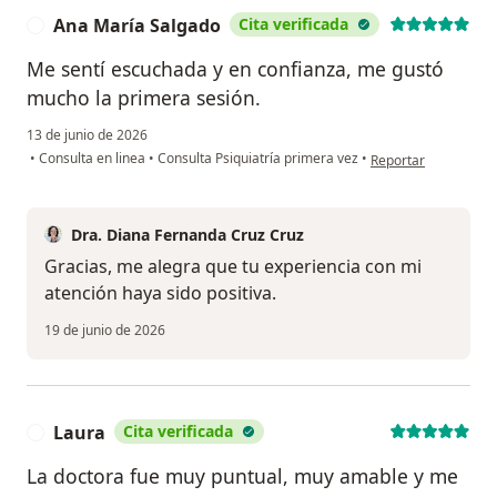
Ana María Salgado
Cita verificada
A
Me sentí escuchada y en confianza, me gustó
mucho la primera sesión.
13 de junio de 2026
en opinión del usua
•
Consulta en linea
•
Consulta Psiquiatría primera vez
•
Reportar
Dra. Diana Fernanda Cruz Cruz
Gracias, me alegra que tu experiencia con mi
atención haya sido positiva.
19 de junio de 2026
Laura
Cita verificada
L
La doctora fue muy puntual, muy amable y me