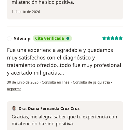
mi atención ha sido positiva.
1 de julio de 2026
Silvia p
Cita verificada
S
Fue una experiencia agradable y quedamos
muy satisfechos con el diagnóstico y
tratamiento ofrecido..todo fue muy profesional
y acertado mil gracias...
30 de junio de 2026
•
Consulta en linea
•
Consulta de psiquiatría
•
en opinión del usuario Silvia p
Reportar
Dra. Diana Fernanda Cruz Cruz
Gracias, me alegra saber que tu experiencia con
mi atención ha sido positiva.