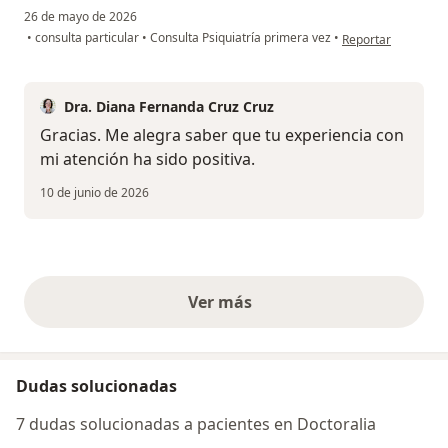
26 de mayo de 2026
en opinión del usu
•
consulta particular
•
Consulta Psiquiatría primera vez
•
Reportar
Dra. Diana Fernanda Cruz Cruz
Gracias. Me alegra saber que tu experiencia con
mi atención ha sido positiva.
10 de junio de 2026
Ver más
opiniones anteriores
Dudas solucionadas
7 dudas solucionadas a pacientes en Doctoralia