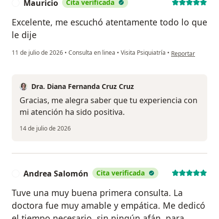
Mauricio
Cita verificada
M
Excelente, me escuchó atentamente todo lo que
le dije
en opinión del us
11 de julio de 2026
•
Consulta en linea
•
Visita Psiquiatría
•
Reportar
Dra. Diana Fernanda Cruz Cruz
Gracias, me alegra saber que tu experiencia con
mi atención ha sido positiva.
14 de julio de 2026
Andrea Salomón
Cita verificada
A
Tuve una muy buena primera consulta. La
doctora fue muy amable y empática. Me dedicó
el tiempo necesario, sin ningún afán, para