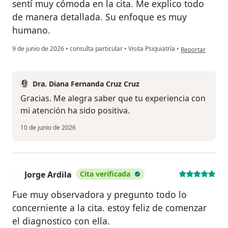
sentí muy cómoda en la cita. Me explico todo
de manera detallada. Su enfoque es muy
humano.
en opinión del u
9 de junio de 2026
•
consulta particular
•
Visita Psiquiatría
•
Reportar
Dra. Diana Fernanda Cruz Cruz
Gracias. Me alegra saber que tu experiencia con
mi atención ha sido positiva.
10 de junio de 2026
Jorge Ardila
Cita verificada
J
Fue muy observadora y pregunto todo lo
concerniente a la cita. estoy feliz de comenzar
el diagnostico con ella.