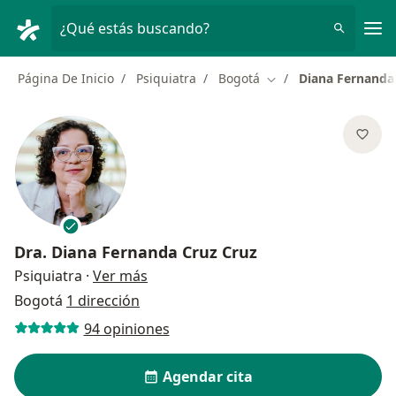
Men
¿Qué estás buscando?
Página De Inicio
Psiquiatra
Bogotá
Diana Fernanda
Cambiar de ciudad
Dra.
Diana Fernanda Cruz Cruz
sobre las especializaciones
Psiquiatra
·
Ver más
Bogotá
1 dirección
94 opiniones
Agendar cita