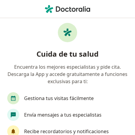
Men
Estrés • Chía, Cundinamarca
Búsquedas relacionadas
Otras enfermedades en Chía
Aborto espontáneo en Chía
Cuida de tu salud
Dismenorrea en Chía
Encuentra los mejores especialistas y pide cita.
Obesidad en Chía
Descarga la App y accede gratuitamente a funciones
Prolapso uterino en Chía
exclusivas para ti:
Prolapso Vaginal en Chía
Gestiona tus visitas fácilmente
Ver más (15)
Más en esta categoría: Otras enfermedades e
Envía mensajes a tus especialistas
Página De Inicio
Enfermedades
Estrés
Chía
Cambiar de ciudad
Recibe recordatorios y notificaciones