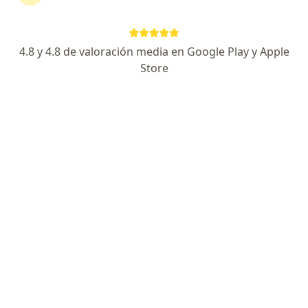
4.8 y 4.8 de valoración media en Google Play y Apple
Store
No hemos encontrado ningún Estrés en
Chía, Cundinamarca