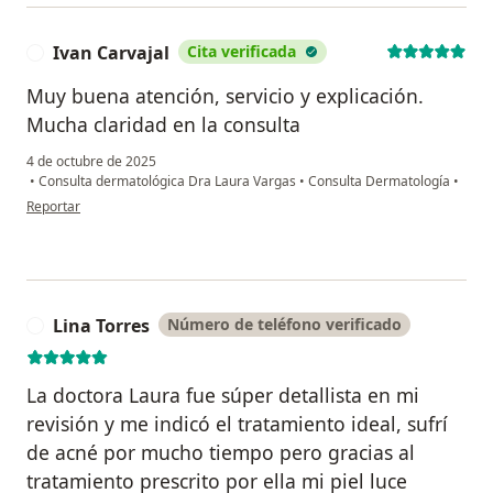
Ivan Carvajal
Cita verificada
I
Muy buena atención, servicio y explicación.
Mucha claridad en la consulta
4 de octubre de 2025
•
Consulta dermatológica Dra Laura Vargas
•
Consulta Dermatología
•
en opinión del usuario Ivan Carvajal
Reportar
Lina Torres
Número de teléfono verificado
L
La doctora Laura fue súper detallista en mi
revisión y me indicó el tratamiento ideal, sufrí
de acné por mucho tiempo pero gracias al
tratamiento prescrito por ella mi piel luce