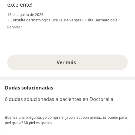
excelente!
13 de agosto de 2025
•
Consulta dermatológica Dra Laura Vargas
•
Visita Dermatología
•
en opinión del usuario Lina Torres
Reportar
Ver más
opiniones anteriores
Dudas solucionadas
6 dudas solucionadas a pacientes en Doctoralia
Buenas una pregunta, yo compre el jabón lactibon avena.. Es bueno para
piel grasa? Mi piel es grasos