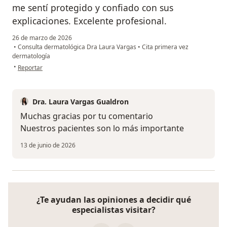
me sentí protegido y confiado con sus
explicaciones. Excelente profesional.
26 de marzo de 2026
•
Consulta dermatológica Dra Laura Vargas
•
Cita primera vez
dermatología
en opinión del usuario William Martinez
•
Reportar
Dra. Laura Vargas Gualdron
Muchas gracias por tu comentario
Nuestros pacientes son lo más importante
13 de junio de 2026
¿Te ayudan las opiniones a decidir qué
especialistas visitar?