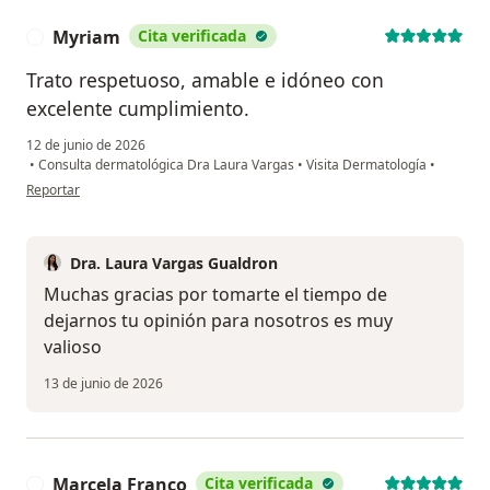
Myriam
Cita verificada
M
Trato respetuoso, amable e idóneo con
excelente cumplimiento.
12 de junio de 2026
•
Consulta dermatológica Dra Laura Vargas
•
Visita Dermatología
•
en opinión del usuario Myriam
Reportar
Dra. Laura Vargas Gualdron
Muchas gracias por tomarte el tiempo de
dejarnos tu opinión para nosotros es muy
valioso
13 de junio de 2026
Marcela Franco
Cita verificada
M