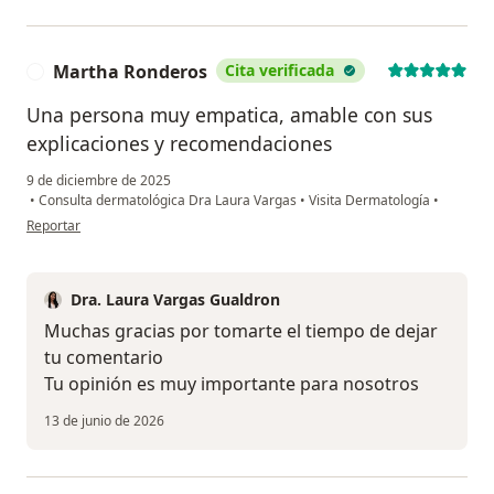
Martha Ronderos
Cita verificada
M
Una persona muy empatica, amable con sus
explicaciones y recomendaciones
9 de diciembre de 2025
•
Consulta dermatológica Dra Laura Vargas
•
Visita Dermatología
•
en opinión del usuario Martha Ronderos
Reportar
Dra. Laura Vargas Gualdron
Muchas gracias por tomarte el tiempo de dejar
tu comentario
Tu opinión es muy importante para nosotros
13 de junio de 2026