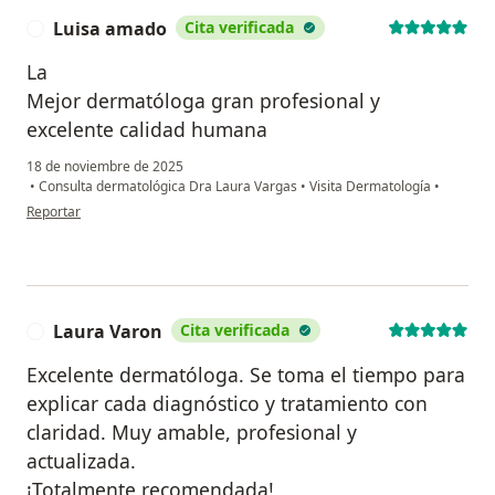
Luisa amado
Cita verificada
L
La
Mejor dermatóloga gran profesional y
excelente calidad humana
18 de noviembre de 2025
•
Consulta dermatológica Dra Laura Vargas
•
Visita Dermatología
•
en opinión del usuario Luisa amado
Reportar
Laura Varon
Cita verificada
L
Excelente dermatóloga. Se toma el tiempo para
explicar cada diagnóstico y tratamiento con
claridad. Muy amable, profesional y
actualizada.
¡Totalmente recomendada!