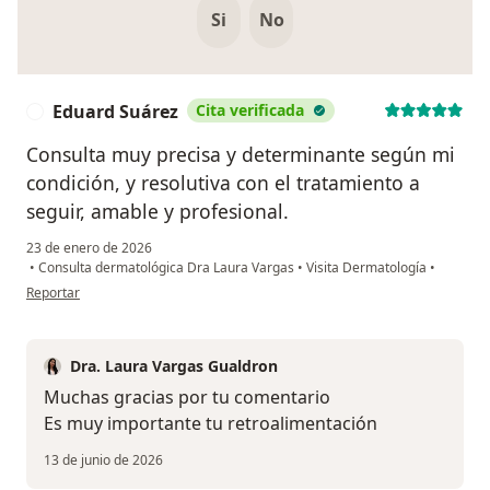
Si
No
Eduard Suárez
Cita verificada
E
Consulta muy precisa y determinante según mi
condición, y resolutiva con el tratamiento a
seguir, amable y profesional.
23 de enero de 2026
•
Consulta dermatológica Dra Laura Vargas
•
Visita Dermatología
•
en opinión del usuario Eduard Suárez
Reportar
Dra. Laura Vargas Gualdron
Muchas gracias por tu comentario
Es muy importante tu retroalimentación
13 de junio de 2026