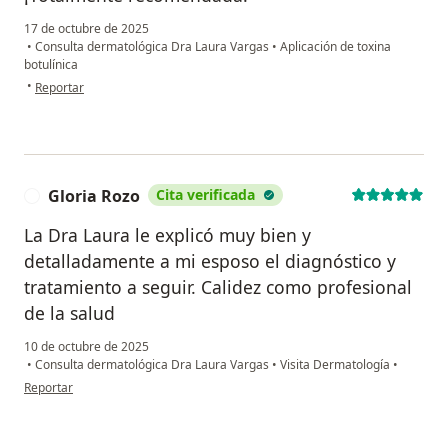
17 de octubre de 2025
•
Consulta dermatológica Dra Laura Vargas
•
Aplicación de toxina
botulínica
en opinión del usuario Laura Varon
•
Reportar
Gloria Rozo
Cita verificada
G
La Dra Laura le explicó muy bien y
detalladamente a mi esposo el diagnóstico y
tratamiento a seguir. Calidez como profesional
de la salud
10 de octubre de 2025
•
Consulta dermatológica Dra Laura Vargas
•
Visita Dermatología
•
en opinión del usuario Gloria Rozo
Reportar