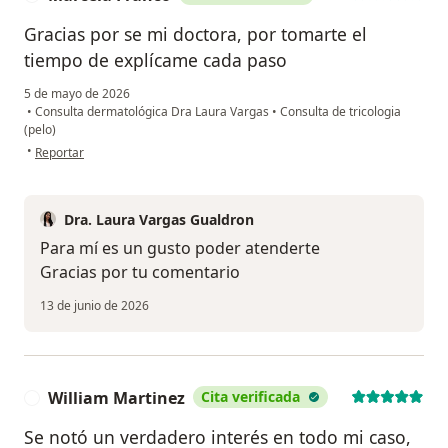
Gracias por se mi doctora, por tomarte el
tiempo de explícame cada paso
5 de mayo de 2026
•
Consulta dermatológica Dra Laura Vargas
•
Consulta de tricologia
(pelo)
en opinión del usuario Marcela Franco
•
Reportar
Dra. Laura Vargas Gualdron
Para mí es un gusto poder atenderte
Gracias por tu comentario
13 de junio de 2026
William Martinez
Cita verificada
W
Se notó un verdadero interés en todo mi caso,