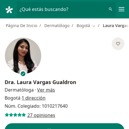
Men
¿Qué estás buscando?
Página De Inicio
Dermatólogo
Bogotá
Laura Vargas
Cambiar de ciudad
Dra.
Laura Vargas Gualdron
sobre las especializaciones
Dermatóloga
·
Ver más
Bogotá
1 dirección
Núm. Colegiado: 1010217640
27 opiniones