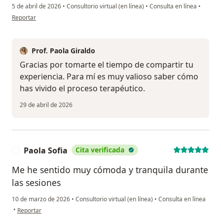
5 de abril de 2026
•
Consultorio virtual (en línea)
•
Consulta en línea
•
en opinión del usuario M.m.m
Reportar
Prof. Paola Giraldo
Gracias por tomarte el tiempo de compartir tu
experiencia. Para mí es muy valioso saber cómo
has vivido el proceso terapéutico.
29 de abril de 2026
Paola Sofia
Cita verificada
P
Me he sentido muy cómoda y tranquila durante
las sesiones
10 de marzo de 2026
•
Consultorio virtual (en línea)
•
Consulta en línea
en opinión del usuario Paola Sofia
•
Reportar