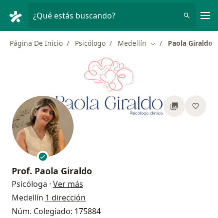
Men
¿Qué estás buscando?
Página De Inicio
Psicólogo
Medellín
Paola Giraldo
Cambiar de ciudad
Prof.
Paola Giraldo
sobre las especializaciones
Psicóloga
·
Ver más
Medellín
1 dirección
Núm. Colegiado: 175884