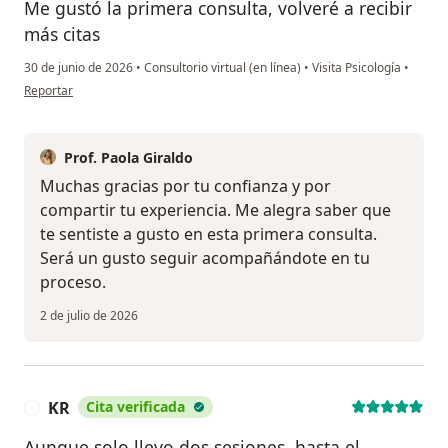
Me gustó la primera consulta, volveré a recibir
más citas
30 de junio de 2026
•
Consultorio virtual (en línea)
•
Visita Psicología
•
en opinión del usuario MR
Reportar
Prof. Paola Giraldo
Muchas gracias por tu confianza y por
compartir tu experiencia. Me alegra saber que
te sentiste a gusto en esta primera consulta.
Será un gusto seguir acompañándote en tu
proceso.
2 de julio de 2026
KR
Cita verificada
K
Aunque solo llevo dos sesiones, hasta el