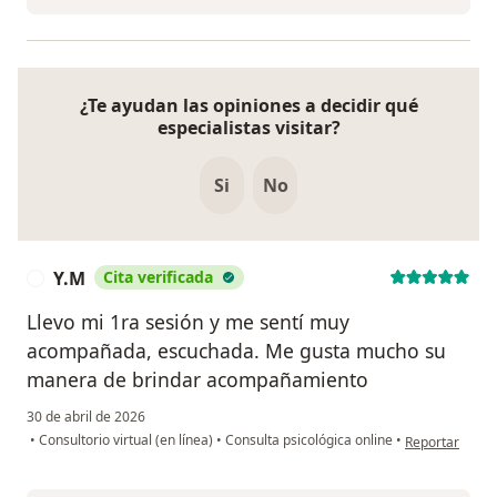
¿Te ayudan las opiniones a decidir qué
especialistas visitar?
Si
No
Y.M
Cita verificada
Y
Llevo mi 1ra sesión y me sentí muy
acompañada, escuchada. Me gusta mucho su
manera de brindar acompañamiento
30 de abril de 2026
en opinión del
•
Consultorio virtual (en línea)
•
Consulta psicológica online
•
Reportar