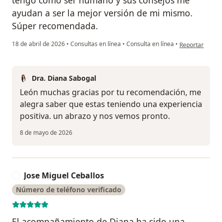
tengo como ser humano y sus consejos me
ayudan a ser la mejor versión de mi mismo.
Súper recomendada.
en opinión del 
18 de abril de 2026
•
Consultas en línea
•
Consulta en línea
•
Reportar
Dra. Diana Sabogal
León muchas gracias por tu recomendación, me
alegra saber que estas teniendo una experiencia
positiva. un abrazo y nos vemos pronto.
8 de mayo de 2026
Jose Miguel Ceballos
J
Número de teléfono verificado
El acompañamiento de Diana ha sido una