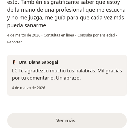
esto. También es gratificante saber que estoy
de la mano de una profesional que me escucha
y no me juzga, me guía para que cada vez más
pueda sanarme
4 de marzo de 2026
•
Consultas en línea
•
Consulta por ansiedad
•
en opinión del usuario LC
Reportar
Dra. Diana Sabogal
LC Te agradezco mucho tus palabras. Mil gracias
por tu comentario. Un abrazo.
4 de marzo de 2026
Ver más
opiniones anteriores