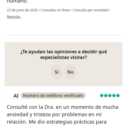
humano.
23 de junio de 2026
•
Consultas en línea
•
Consulta por ansiedad
•
en opinión del usuario Catalina Pinto
Reportar
¿Te ayudan las opiniones a decidir qué
especialistas visitar?
Si
No
AI
Número de teléfono verificado
A
Consulté con la Dra. en un momento de mucha
ansiedad y tristeza por problemas en mi
relación. Me dio estrategias prácticas para