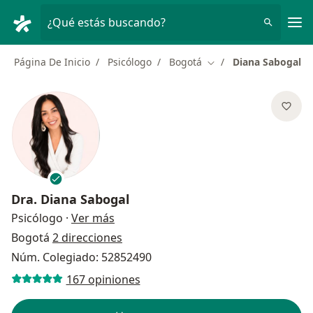
Men
¿Qué estás buscando?
Página De Inicio
Psicólogo
Bogotá
Diana Sabogal
Cambiar de ciudad
Dra.
Diana Sabogal
sobre las especializaciones
Psicólogo
·
Ver más
Bogotá
2 direcciones
Núm. Colegiado: 52852490
167 opiniones