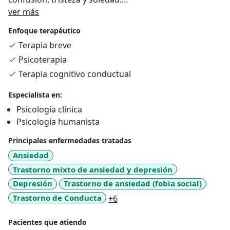
Acerca de mí
Tengo bastante experiencia en trastornos de ánimo
ver más
como ansiedad y depresión, trastornos de
Enfoque terapéutico
dependencia y codenpencia emocional y relaciones
Terapia breve
tóxicas.
Psicoterapia
Conmigo tendrás un espacio cálido donde podrás salir
de la situación por la que estés atravesando con mi
Terapia cognitivo conductual
método de Terapia Breve.
Especialista en:
Te garantizo que si te decides a dar el primer paso y te
Psicología clínica
contactas conmigo, la satisfacción de haber iniciado tu
Psicología humanista
proceso será de un 100% .
Nuestras consultas pueden ser virtuales o
Principales enfermedades tratadas
presenciales y brindo terapia BREVE individuales o de
Ansiedad
pareja
Trastorno mixto de ansiedad y depresión
Depresión
Trastorno de ansiedad (fobia social)
a11y_sr_more_diseases
Trastorno de Conducta
+6
Pacientes que atiendo