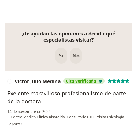
¿Te ayudan las opiniones a decidir qué
especialistas visitar?
Si
No
Victor julio Medina
Cita verificada
V
Exelente maravilloso profesionalismo de parte
de la doctora
14 de noviembre de 2025
•
Centro Médico Clínica Risaralda, Consultorio 610
•
Visita Psicología
•
en opinión del usuario Victor julio Medina
Reportar