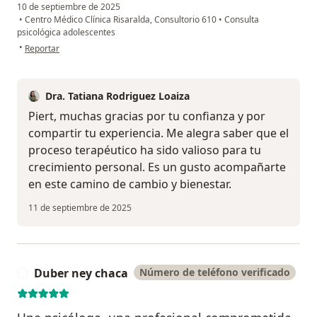
10 de septiembre de 2025
•
Centro Médico Clínica Risaralda, Consultorio 610
•
Consulta
psicológica adolescentes
en opinión del usuario Jan Piert
•
Reportar
Dra. Tatiana Rodriguez Loaiza
Piert, muchas gracias por tu confianza y por
compartir tu experiencia. Me alegra saber que el
proceso terapéutico ha sido valioso para tu
crecimiento personal. Es un gusto acompañarte
en este camino de cambio y bienestar.
11 de septiembre de 2025
Duber ney chaca
Número de teléfono verificado
D