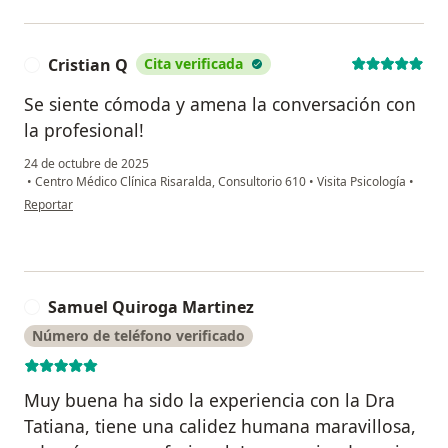
Cristian Q
Cita verificada
C
Se siente cómoda y amena la conversación con
la profesional!
24 de octubre de 2025
•
Centro Médico Clínica Risaralda, Consultorio 610
•
Visita Psicología
•
en opinión del usuario Cristian Q
Reportar
Samuel Quiroga Martinez
S
Número de teléfono verificado
Muy buena ha sido la experiencia con la Dra
Tatiana, tiene una calidez humana maravillosa,