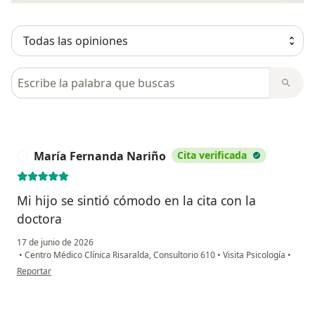
Busca en opiniones
María Fernanda Nariño
Cita verificada
M
Mi hijo se sintió cómodo en la cita con la
doctora
17 de junio de 2026
•
Centro Médico Clínica Risaralda, Consultorio 610
•
Visita Psicología
•
en opinión del usuario María Fernanda Nariño
Reportar