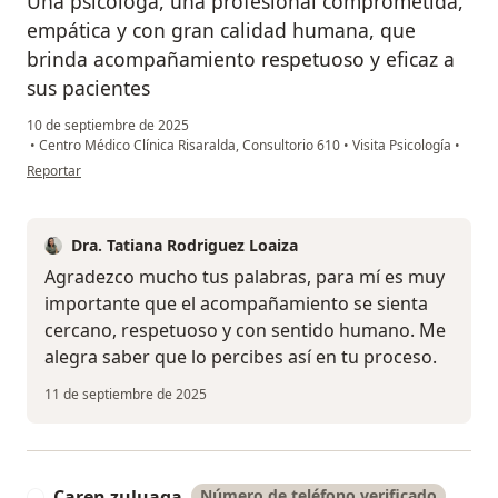
Una psicóloga, una profesional comprometida,
empática y con gran calidad humana, que
brinda acompañamiento respetuoso y eficaz a
sus pacientes
10 de septiembre de 2025
•
Centro Médico Clínica Risaralda, Consultorio 610
•
Visita Psicología
•
en opinión del usuario Duber ney chaca
Reportar
Dra. Tatiana Rodriguez Loaiza
Agradezco mucho tus palabras, para mí es muy
importante que el acompañamiento se sienta
cercano, respetuoso y con sentido humano. Me
alegra saber que lo percibes así en tu proceso.
11 de septiembre de 2025
Caren zuluaga
Número de teléfono verificado
C