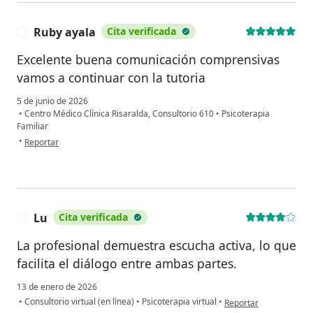
Ruby ayala
Cita verificada
R
Excelente buena comunicación comprensivas
vamos a continuar con la tutoria
5 de junio de 2026
•
Centro Médico Clínica Risaralda, Consultorio 610
•
Psicoterapia
Familiar
en opinión del usuario Ruby ayala
•
Reportar
Lu
Cita verificada
L
La profesional demuestra escucha activa, lo que
facilita el diálogo entre ambas partes.
13 de enero de 2026
en opinión del usuario 
•
Consultorio virtual (en línea)
•
Psicoterapia virtual
•
Reportar