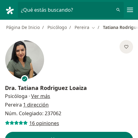
Men
¿Qué estás buscando?
Página De Inicio
Psicólogo
Pereira
Tatiana Rodrigu
Cambiar de ciudad
Dra.
Tatiana Rodriguez Loaiza
sobre las especializaciones
Psicóloga
·
Ver más
Pereira
1 dirección
Núm. Colegiado: 237062
16 opiniones