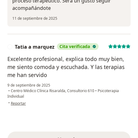
proceso terapéutico. Será un gusto seguir
acompañándote
11 de septiembre de 2025
Tatia a marquez
Cita verificada
T
Excelente profesional, explica todo muy bien,
me siento comoda y escuchada. Y las terapias
me han servido
9 de septiembre de 2025
•
Centro Médico Clínica Risaralda, Consultorio 610
•
Psicoterapia
Individual
en opinión del usuario Tatia a marquez
•
Reportar