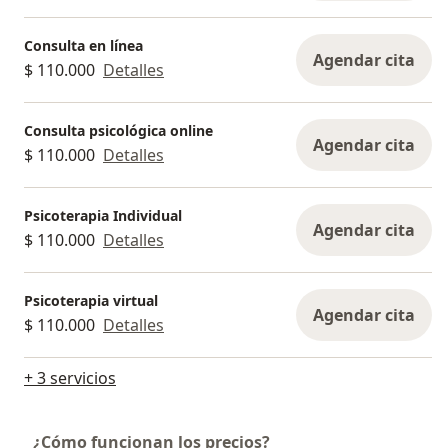
desarrollar problemas de salud mental (UNICEF,
2024). Además, cuanto mayor sea el número de
Consulta en línea
Agendar cita
factores de riesgo a los que se enfrentan niños,
$ 110.000
Detalles
niñas y adolescentes, más profundo es el impacto
potencial en su salud mental (OMS, 2025).
Consulta psicológica online
Agendar cita
$ 110.000
Detalles
Psicoterapia Individual
Agendar cita
$ 110.000
Detalles
Psicoterapia virtual
Agendar cita
$ 110.000
Detalles
+ 3 servicios
¿Cómo funcionan los precios?