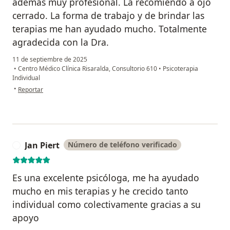
además muy profesional. La recomiendo a ojo
cerrado. La forma de trabajo y de brindar las
terapias me han ayudado mucho. Totalmente
agradecida con la Dra.
11 de septiembre de 2025
•
Centro Médico Clínica Risaralda, Consultorio 610
•
Psicoterapia
Individual
en opinión del usuario Samuel Quiroga Martinez
•
Reportar
Jan Piert
Número de teléfono verificado
J
Es una excelente psicóloga, me ha ayudado
mucho en mis terapias y he crecido tanto
individual como colectivamente gracias a su
apoyo