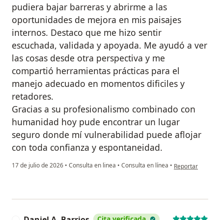
pudiera bajar barreras y abrirme a las
oportunidades de mejora en mis paisajes
internos. Destaco que me hizo sentir
escuchada, validada y apoyada. Me ayudó a ver
las cosas desde otra perspectiva y me
compartió herramientas prácticas para el
manejo adecuado en momentos dificiles y
retadores.
Gracias a su profesionalismo combinado con
humanidad hoy pude encontrar un lugar
seguro donde mí vulnerabilidad puede aflojar
con toda confianza y espontaneidad.
en opinión del u
17 de julio de 2026
•
Consulta en linea
•
Consulta en línea
•
Reportar
Daniel A. Barrios
Cita verificada
D