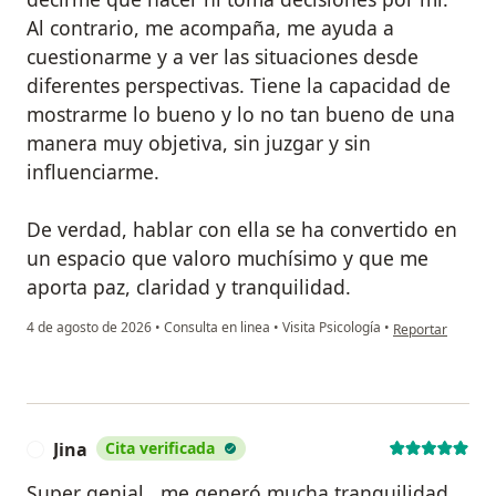
Al contrario, me acompaña, me ayuda a
cuestionarme y a ver las situaciones desde
diferentes perspectivas. Tiene la capacidad de
mostrarme lo bueno y lo no tan bueno de una
manera muy objetiva, sin juzgar y sin
influenciarme.
De verdad, hablar con ella se ha convertido en
un espacio que valoro muchísimo y que me
aporta paz, claridad y tranquilidad.
en opinión del us
4 de agosto de 2026
•
Consulta en linea
•
Visita Psicología
•
Reportar
Jina
Cita verificada
J
Super genial , me generó mucha tranquilidad