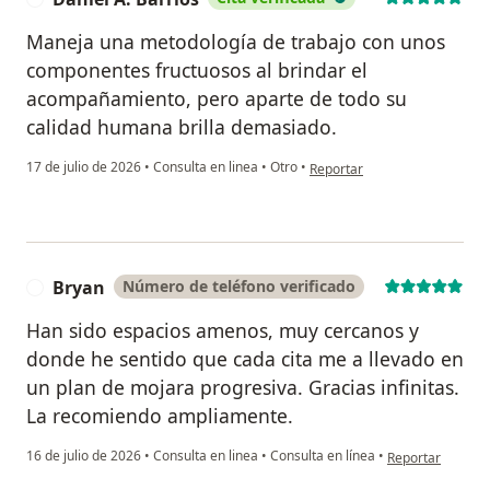
Maneja una metodología de trabajo con unos
componentes fructuosos al brindar el
acompañamiento, pero aparte de todo su
calidad humana brilla demasiado.
en opinión del usuario Daniel 
17 de julio de 2026
•
Consulta en linea
•
Otro
•
Reportar
Bryan
Número de teléfono verificado
B
Han sido espacios amenos, muy cercanos y
donde he sentido que cada cita me a llevado en
un plan de mojara progresiva. Gracias infinitas.
La recomiendo ampliamente.
en opinión del u
16 de julio de 2026
•
Consulta en linea
•
Consulta en línea
•
Reportar