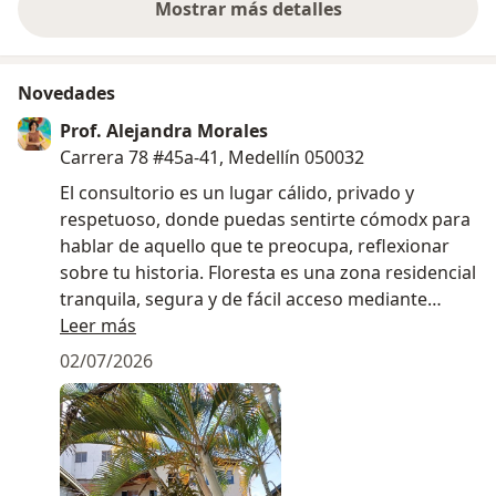
Mostrar más detalles
sobre la experiencia
Novedades
Prof. Alejandra Morales
Carrera 78 #45a-41, Medellín 050032
El consultorio es un lugar cálido, privado y
respetuoso, donde puedas sentirte cómodx para
hablar de aquello que te preocupa, reflexionar
sobre tu historia. Floresta es una zona residencial
tranquila, segura y de fácil acceso mediante
transporte público.
Leer más
02/07/2026
Dirección: Carrera 78 #45A-41
Medellín