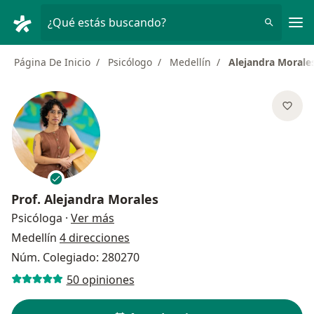
Men
¿Qué estás buscando?
Página De Inicio
Psicólogo
Medellín
Alejandra Morale
Prof.
Alejandra Morales
sobre las especializaciones
Psicóloga
·
Ver más
Medellín
4 direcciones
Núm. Colegiado: 280270
50 opiniones