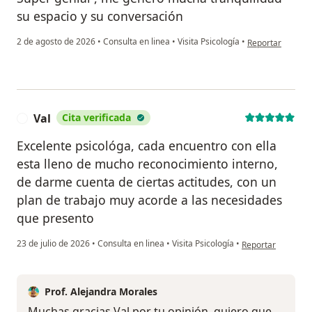
su espacio y su conversación
en opinión del us
2 de agosto de 2026
•
Consulta en linea
•
Visita Psicología
•
Reportar
Val
Cita verificada
V
Excelente psicológa, cada encuentro con ella
esta lleno de mucho reconocimiento interno,
de darme cuenta de ciertas actitudes, con un
plan de trabajo muy acorde a las necesidades
que presento
en opinión del usu
23 de julio de 2026
•
Consulta en linea
•
Visita Psicología
•
Reportar
Prof. Alejandra Morales
Muchas gracias Val por tu opinión, quiero que