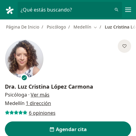
Men
¿Qué estás buscando?
Página De Inicio
Psicólogo
Medellín
Luz Cristina 
Cambiar de ciudad
Dra.
Luz Cristina López Carmona
sobre las especializaciones
Psicóloga
·
Ver más
Medellín
1 dirección
6 opiniones
Agendar cita