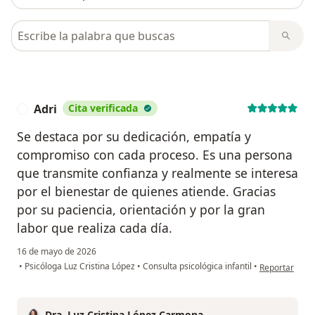
Busca en opiniones
Adri
Cita verificada
A
Se destaca por su dedicación, empatía y
compromiso con cada proceso. Es una persona
que transmite confianza y realmente se interesa
por el bienestar de quienes atiende. Gracias
por su paciencia, orientación y por la gran
labor que realiza cada día.
16 de mayo de 2026
en opinión del
•
Psicóloga Luz Cristina López
•
Consulta psicológica infantil
•
Reportar
Dra. Luz Cristina López Carmona