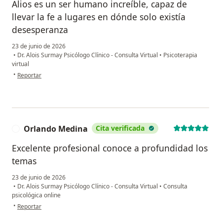
Alios es un ser humano increíble, capaz de
llevar la fe a lugares en dónde solo existía
desesperanza
23 de junio de 2026
•
Dr. Alois Surmay Psicólogo Clínico - Consulta Virtual
•
Psicoterapia
virtual
en opinión del usuario Ana
•
Reportar
Orlando Medina
Cita verificada
O
Excelente profesional conoce a profundidad los
temas
23 de junio de 2026
•
Dr. Alois Surmay Psicólogo Clínico - Consulta Virtual
•
Consulta
psicológica online
en opinión del usuario Orlando Medina
•
Reportar