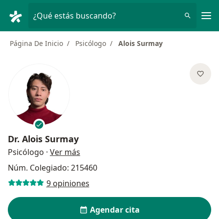
Men
¿Qué estás buscando?
Página De Inicio
Psicólogo
Alois Surmay
Dr.
Alois Surmay
sobre las especializaciones
Psicólogo
·
Ver más
Núm. Colegiado: 215460
9 opiniones
Agendar cita