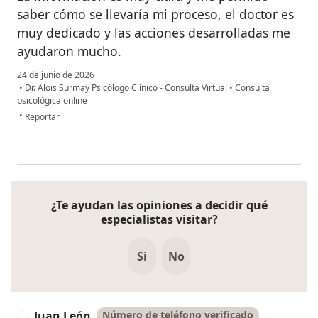
saber cómo se llevaría mi proceso, el doctor es
muy dedicado y las acciones desarrolladas me
ayudaron mucho.
24 de junio de 2026
•
Dr. Alois Surmay Psicólogo Clínico - Consulta Virtual
•
Consulta
psicológica online
en opinión del usuario DFSR
•
Reportar
¿Te ayudan las opiniones a decidir qué
especialistas visitar?
Si
No
Juan León
Número de teléfono verificado
J