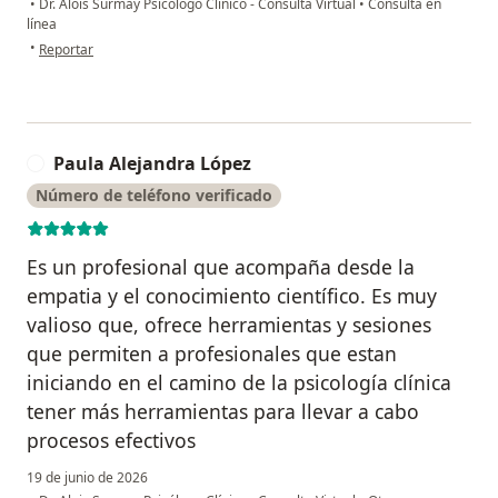
•
Dr. Alois Surmay Psicólogo Clínico - Consulta Virtual
•
Consulta en
línea
en opinión del usuario P.R.
•
Reportar
Paula Alejandra López
P
Número de teléfono verificado
Es un profesional que acompaña desde la
empatia y el conocimiento científico. Es muy
valioso que, ofrece herramientas y sesiones
que permiten a profesionales que estan
iniciando en el camino de la psicología clínica
tener más herramientas para llevar a cabo
procesos efectivos
19 de junio de 2026
en opinión del