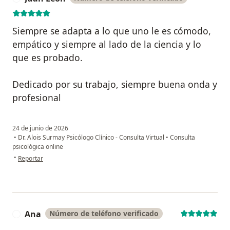
Siempre se adapta a lo que uno le es cómodo,
empático y siempre al lado de la ciencia y lo
que es probado.
Dedicado por su trabajo, siempre buena onda y
profesional
24 de junio de 2026
•
Dr. Alois Surmay Psicólogo Clínico - Consulta Virtual
•
Consulta
psicológica online
en opinión del usuario Juan León
•
Reportar
Ana
Número de teléfono verificado
A