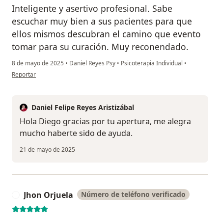
Inteligente y asertivo profesional. Sabe
escuchar muy bien a sus pacientes para que
ellos mismos descubran el camino que evento
tomar para su curación. Muy reconendado.
8 de mayo de 2025
•
Daniel Reyes Psy
•
Psicoterapia Individual
•
en opinión del usuario Diego Robayo
Reportar
Daniel Felipe Reyes Aristizábal
Hola Diego gracias por tu apertura, me alegra
mucho haberte sido de ayuda.
21 de mayo de 2025
Jhon Orjuela
Número de teléfono verificado
J