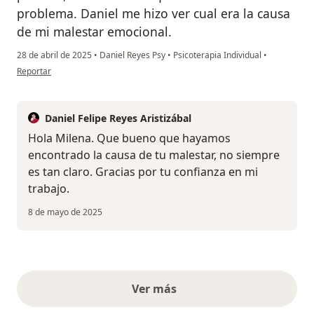
problema. Daniel me hizo ver cual era la causa
de mi malestar emocional.
28 de abril de 2025
•
Daniel Reyes Psy
•
Psicoterapia Individual
•
en opinión del usuario milena
Reportar
Daniel Felipe Reyes Aristizábal
Hola Milena. Que bueno que hayamos
encontrado la causa de tu malestar, no siempre
es tan claro. Gracias por tu confianza en mi
trabajo.
8 de mayo de 2025
Ver más
opiniones anteriores