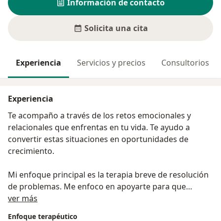
Información de contacto
Solicita una cita
Experiencia
Servicios y precios
Consultorios
Experiencia
Te acompaño a través de los retos emocionales y
relacionales que enfrentas en tu vida. Te ayudo a
convertir estas situaciones en oportunidades de
crecimiento.
Mi enfoque principal es la terapia breve de resolución
de problemas. Me enfoco en apoyarte para que
Acerca de mí
entiendas cómo funciona tu problema en el presente y
ver más
cómo se puede transformar en el presente con
Enfoque terapéutico