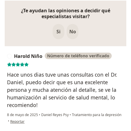
¿Te ayudan las opiniones a decidir qué
especialistas visitar?
Si
No
Harold Niño
Número de teléfono verificado
H
Hace unos dias tuve unas consultas con el Dr.
Daniel, puedo decir que es una excelente
persona y mucha atención al detalle, se ve la
humanización al servicio de salud mental, lo
recomiendo!
8 de mayo de 2025
•
Daniel Reyes Psy
•
Tratamiento para la depresión
en opinión del usuario Harold Niño
•
Reportar