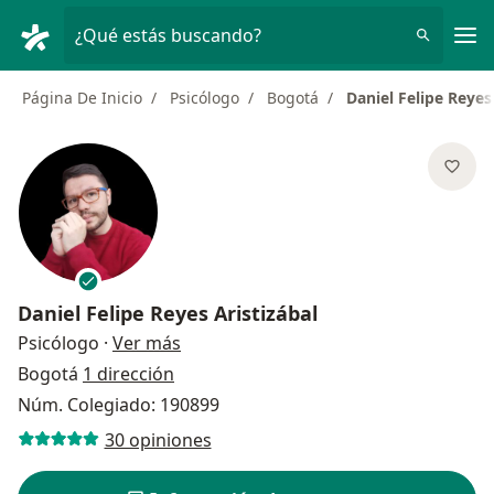
Men
¿Qué estás buscando?
Página De Inicio
Psicólogo
Bogotá
Daniel Felipe Reyes
Daniel Felipe Reyes Aristizábal
sobre las especializaciones
Psicólogo
·
Ver más
Bogotá
1 dirección
Núm. Colegiado: 190899
30 opiniones