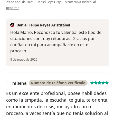
29 de abril de 2025
•
Daniel Reyes Psy
•
Psicoterapia Individual
•
en opinión del usuario Mario
Reportar
Daniel Felipe Reyes Aristizábal
Hola Mario. Reconozco tu valentía, este tipo de
situaciones son muy retadoras. Gracias por
confiar en mi para acompañarte en este
proceso.
8 de mayo de 2025
milena
Número de teléfono verificado
M
Es un excelente profesional, posee habilidades
como la empatía, la escucha, te guía, te orienta,
en momentos de crisis, me ayudo con mi
proceso, a veces sentía que no tenia solución al