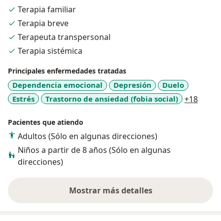
acciones concretas.
Terapia familiar
Terapia breve
Terapeuta transpersonal
Terapia sistémica
Principales enfermedades tratadas
Dependencia emocional
Depresión
Duelo
a11y_
Estrés
Trastorno de ansiedad (fobia social)
+18
Pacientes que atiendo
Adultos (Sólo en algunas direcciones)
Niños a partir de 8 años (Sólo en algunas
direcciones)
Mostrar más detalles
sobre la experiencia