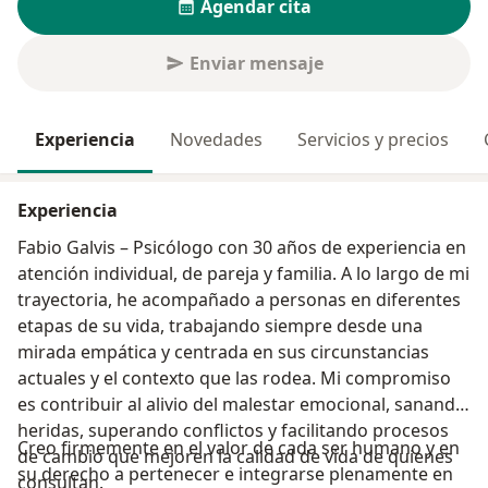
Agendar cita
Enviar mensaje
Experiencia
Novedades
Servicios y precios
Experiencia
Fabio Galvis – Psicólogo con 30 años de experiencia en
atención individual, de pareja y familia. A lo largo de mi
trayectoria, he acompañado a personas en diferentes
etapas de su vida, trabajando siempre desde una
mirada empática y centrada en sus circunstancias
actuales y el contexto que las rodea. Mi compromiso
es contribuir al alivio del malestar emocional, sanando
heridas, superando conflictos y facilitando procesos
Creo firmemente en el valor de cada ser humano y en
de cambio que mejoren la calidad de vida de quienes
su derecho a pertenecer e integrarse plenamente en
consultan.