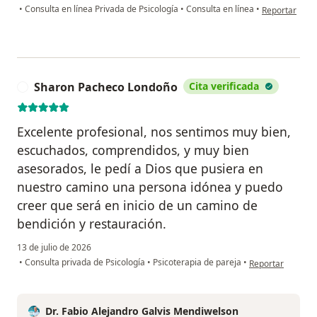
en opinión del
•
Consulta en línea Privada de Psicología
•
Consulta en línea
•
Reportar
Sharon Pacheco Londoño
Cita verificada
S
Excelente profesional, nos sentimos muy bien,
escuchados, comprendidos, y muy bien
asesorados, le pedí a Dios que pusiera en
nuestro camino una persona idónea y puedo
creer que será en inicio de un camino de
bendición y restauración.
13 de julio de 2026
en opinión del u
•
Consulta privada de Psicología
•
Psicoterapia de pareja
•
Reportar
Dr. Fabio Alejandro Galvis Mendiwelson