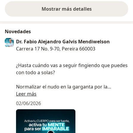
Mostrar más detalles
sobre la experiencia
Novedades
Dr. Fabio Alejandro Galvis Mendiwelson
Carrera 17 No. 9-70, Pereira 660003
¿Hasta cuándo vas a seguir fingiendo que puedes
con todo a solas?
Normalizar el nudo en la garganta por la
ansiedad, el insomnio o esa desmotivación que te
Leer más
arrastra cada mañana no es vivir; es sobrevivir.
02/06/2026
Ese dolor emocional que postergas no
desaparece solo: destruye tus relaciones, drena
tu energía y te roba el control.