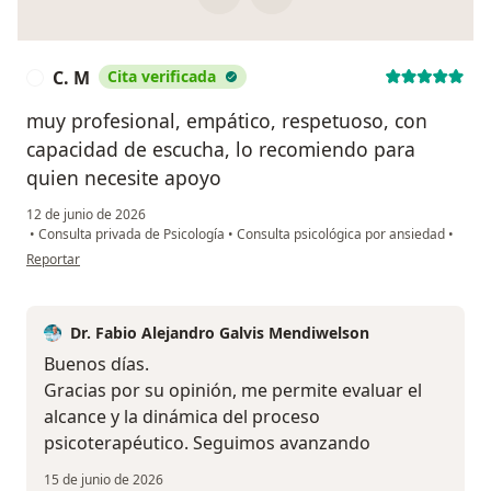
C. M
Cita verificada
C
muy profesional, empático, respetuoso, con
capacidad de escucha, lo recomiendo para
quien necesite apoyo
12 de junio de 2026
•
Consulta privada de Psicología
•
Consulta psicológica por ansiedad
•
en opinión del usuario C. M
Reportar
Dr. Fabio Alejandro Galvis Mendiwelson
Buenos días.
Gracias por su opinión, me permite evaluar el
alcance y la dinámica del proceso
psicoterapéutico. Seguimos avanzando
15 de junio de 2026