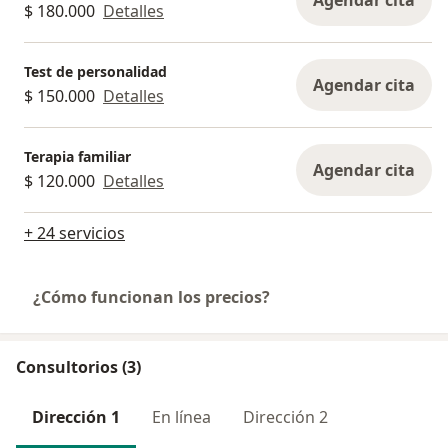
Agendar cita
$ 180.000
Detalles
Presencial: Pereira, Sector Pinares
En Línea: Desde cualquier lugar (Meet, Doctoralia
Test de personalidad
Agendar cita
o WhatsApp).
$ 150.000
Detalles
A Domicilio: Bajo acuerdo previo.
Terapia familiar
AGENDA TU CONSULTA HOY. No esperes más,
Agendar cita
$ 120.000
Detalles
habrás dado el primer paso iniciando el proceso
psicoterapéutico.
+ 24 servicios
¿Cómo funcionan los precios?
Consultorios (3)
Dirección 1
En línea
Dirección 2