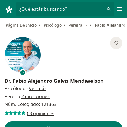
Men
¿Qué estás buscando?
Página De Inicio
Psicólogo
Pereira
Fabio Alejandro
Cambiar de ciudad
Dr.
Fabio Alejandro Galvis Mendiwelson
sobre las especializaciones
Psicólogo
·
Ver más
Pereira
2 direcciones
Núm. Colegiado: 121363
63 opiniones