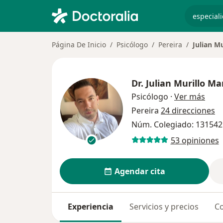
especiali
Página De Inicio
Psicólogo
Pereira
Julian M
Dr.
Julian Murillo Ma
sobr
Psicólogo
·
Ver más
Pereira
24 direcciones
Núm. Colegiado: 131542
53 opiniones
Agendar cita
Experiencia
Servicios y precios
Co