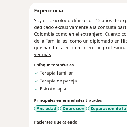
Experiencia
Soy un psicólogo clínico con 12 años de exp
dedicado exclusivamente a la consulta part
Colombia como en el extranjero. Cuento con
de la Familia, así como un diplomado en Hip
que han fortalecido mi ejercicio profesional
Acerca de mí
ver más
Mi orientación es psicoanalítica, sin emb
Enfoque terapéutico
cada caso requieren un abordaje diferente.
Terapia familiar
holístico, abierto a la integración de dife
Terapia de pareja
mi consulta, trabajo principalmente con la 
paciente explore su mundo interno sin rest
Psicoterapia
y respeto.
Principales enfermedades tratadas
Ansiedad
Depresión
Separación de la
Tengo experiencia en el tratamiento de ans
postraumático, terapia de pareja, duelo, o
Pacientes que atiendo
relaciones familiares, entre otros proceso