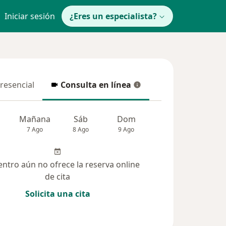
Iniciar sesión
¿Eres un especialista?
presencial
Consulta en línea
resencial
Consulta en línea
Mañana
Sáb
Dom
Lun
Mar
7 Ago
8 Ago
9 Ago
10 Ago
11 Ag
entro aún no ofrece la reserva online
de cita
Solicita una cita
solucionadas (3)