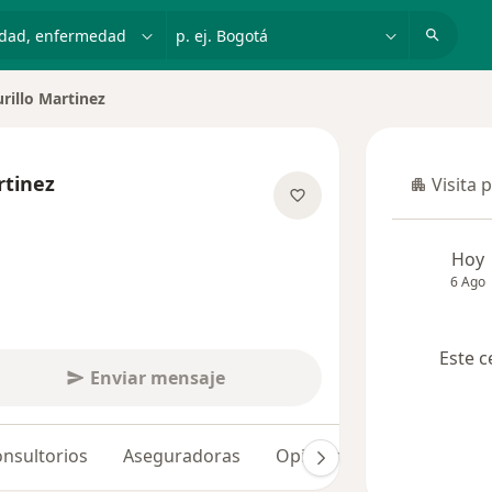
dad, enfermedad o nombre
p. ej. Bogotá
urillo Martinez
rtinez
Visita 
Visita p
e las especializaciones
Hoy
6 Ago
Este c
Enviar mensaje
nsultorios
Aseguradoras
Opiniones (53)
Dudas 