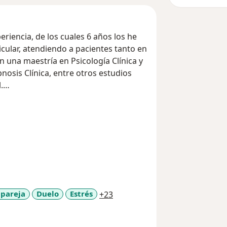
eriencia, de los cuales 6 años los he
icular, atendiendo a pacientes tanto en
 una maestría en Psicología Clínica y
nosis Clínica, entre otros estudios
.
argo, comprendo que cada persona y
 Por ello, me considero un profesional
rentes enfoques cuando es necesario. En
asociación libre, permitiendo que cada
ricciones, en un espacio de confianza
a11y_sr_more_diseases
 pareja
Duelo
Estrés
+23
iedad, depresión, trastorno de estrés
rientación en avances académicos y
s emocionales y psicológicos. Cada caso