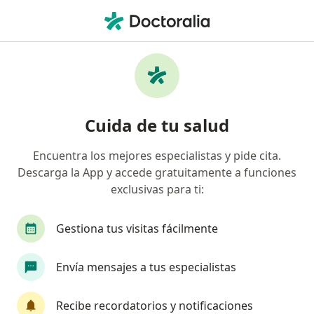
Men
¿Qué estás buscando?
Página De Inicio
Psicólogo
Bogotá
Liliana Martinez
Cambiar de ciudad
Cuida de tu salud
Encuentra los mejores especialistas y pide cita.
Descarga la App y accede gratuitamente a funciones
exclusivas para ti:
Prof.
Liliana Martinez Ruiz
sobre las especializaciones
Psicólogo
·
Ver más
Gestiona tus visitas fácilmente
Bogotá
2 direcciones
Núm. Colegiado: 170479
Envía mensajes a tus especialistas
6 opiniones
Recibe recordatorios y notificaciones