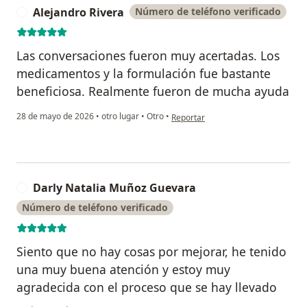
Alejandro Rivera
Número de teléfono verificado
A
Las conversaciones fueron muy acertadas. Los
medicamentos y la formulación fue bastante
beneficiosa. Realmente fueron de mucha ayuda
en opinión del usuario Alejandro Ri
28 de mayo de 2026
•
otro lugar
•
Otro
•
Reportar
Darly Natalia Muñoz Guevara
D
Número de teléfono verificado
Siento que no hay cosas por mejorar, he tenido
una muy buena atención y estoy muy
agradecida con el proceso que se hay llevado