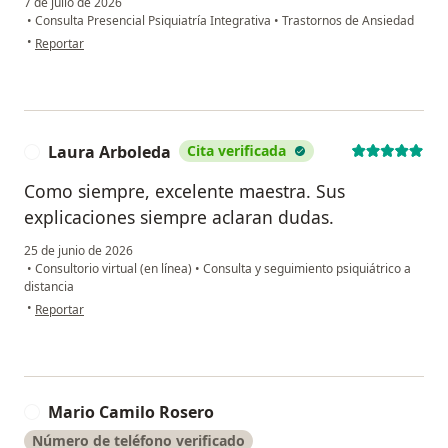
7 de julio de 2026
•
Consulta Presencial Psiquiatría Integrativa
•
Trastornos de Ansiedad
en opinión del usuario Arena.
•
Reportar
Laura Arboleda
Cita verificada
L
Como siempre, excelente maestra. Sus
explicaciones siempre aclaran dudas.
25 de junio de 2026
•
Consultorio virtual (en línea)
•
Consulta y seguimiento psiquiátrico a
distancia
en opinión del usuario Laura Arboleda
•
Reportar
Mario Camilo Rosero
M
Número de teléfono verificado