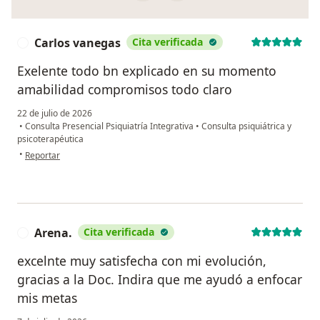
Carlos vanegas
Cita verificada
C
Exelente todo bn explicado en su momento
amabilidad compromisos todo claro
22 de julio de 2026
•
Consulta Presencial Psiquiatría Integrativa
•
Consulta psiquiátrica y
psicoterapéutica
en opinión del usuario Carlos vanegas
•
Reportar
Arena.
Cita verificada
A
excelnte muy satisfecha con mi evolución,
gracias a la Doc. Indira que me ayudó a enfocar
mis metas