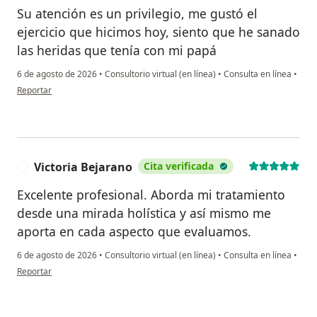
Su atención es un privilegio, me gustó el
ejercicio que hicimos hoy, siento que he sanado
las heridas que tenía con mi papá
6 de agosto de 2026
•
Consultorio virtual (en línea)
•
Consulta en línea
•
en opinión del usuario VMBC
Reportar
Victoria Bejarano
Cita verificada
V
Excelente profesional. Aborda mi tratamiento
desde una mirada holística y así mismo me
aporta en cada aspecto que evaluamos.
6 de agosto de 2026
•
Consultorio virtual (en línea)
•
Consulta en línea
•
en opinión del usuario Victoria Bejarano
Reportar