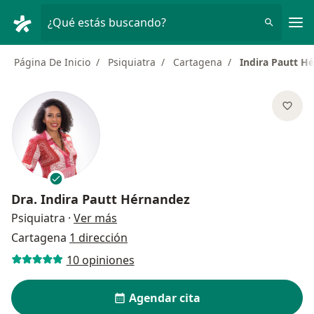
Men
¿Qué estás buscando?
Página De Inicio
Psiquiatra
Cartagena
Indira Pautt H
Dra.
Indira Pautt Hérnandez
sobre las especializaciones
Psiquiatra
·
Ver más
Cartagena
1 dirección
10 opiniones
Agendar cita