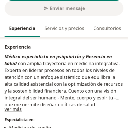
Enviar mensaje
Experiencia
Servicios y precios
Consultorios
Experiencia
Médica especialista en psiquiatría y Gerencia en
Salud
con amplia trayectoria en medicina integrativa.
Experta en liderar procesos en todos los niveles de
atención con un enfoque sistémico que equilibra la
alta calidad asistencial con la optimización de recursos
y la sostenibilidad financiera. Cuento con una visión
integral del ser humano - Mente, cuerpo y espíritu -
que me permite diseñar políticas de salud
Acerca de mí
ver más
humanizadas, con altos estándares de pertinencia
diagnostica y una gestión eficiente en los sectores
Especialista en:
público y privado, facilitando procesos de crecimiento
Medicina del sueño