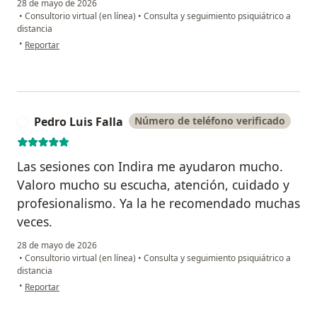
28 de mayo de 2026
•
Consultorio virtual (en línea)
•
Consulta y seguimiento psiquiátrico a
distancia
en opinión del usuario Darly Natalia Muñoz Guevara
•
Reportar
Pedro Luis Falla
Número de teléfono verificado
P
Las sesiones con Indira me ayudaron mucho.
Valoro mucho su escucha, atención, cuidado y
profesionalismo. Ya la he recomendado muchas
veces.
28 de mayo de 2026
•
Consultorio virtual (en línea)
•
Consulta y seguimiento psiquiátrico a
distancia
en opinión del usuario Pedro Luis Falla
•
Reportar