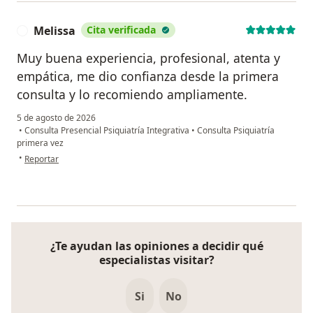
Melissa
Cita verificada
M
Muy buena experiencia, profesional, atenta y
empática, me dio confianza desde la primera
consulta y lo recomiendo ampliamente.
5 de agosto de 2026
•
Consulta Presencial Psiquiatría Integrativa
•
Consulta Psiquiatría
primera vez
en opinión del usuario Melissa
•
Reportar
¿Te ayudan las opiniones a decidir qué
especialistas visitar?
Si
No