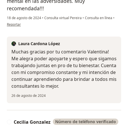
mental en las adversidades. Muy
recomendada!!!
18 de agosto de 2024
•
Consulta virtual Pereira
•
Consulta en línea
•
en opinión del usuario Valentina C
Reportar
Laura Cardona López
Muchas gracias por tu comentario Valentina!
Me alegra poder apoyarte y espero que sigamos
trabajando juntas en pro de tu bienestar. Cuenta
con mi compromiso constante y mi intención de
continuar aprendiendo para brindar a todos mis
consultantes lo mejor.
26 de agosto de 2024
Cecilia Gonzalez
Número de teléfono verificado
C