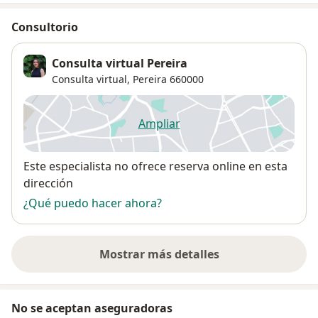
Consultorio
Consulta virtual Pereira
Consulta virtual,
Pereira
660000
Ampliar
se abre en una nueva pestañ
Disponibilidad
Este especialista no ofrece reserva online en esta
dirección
¿Qué puedo hacer ahora?
Mostrar más detalles
sobre la dirección
No se aceptan aseguradoras