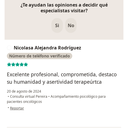
¿Te ayudan las opiniones a decidir qué
especialistas visitar?
Si
No
Nicolasa Alejandra Rodríguez
N
Número de teléfono verificado
Excelente profesional, comprometida, destaco
su humanidad y asertividad terapeúrtca
20 de agosto de 2024
•
Consulta virtual Pereira
•
Acompañamiento psicológico para
pacientes oncológicos
en opinión del usuario Nicolasa Alejandra Rodríguez
•
Reportar