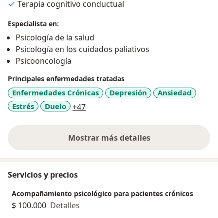
Terapia cognitivo conductual
tener una vida más tranquila, plena e intencional; la
salud mental es el punto de partida para lograr el
Especialista en:
bienestar, quiero ser una aliada de ese propósito para
Psicología de la salud
quienes decidan confiar en mí.
Psicología en los cuidados paliativos
Psicooncología
Principales enfermedades tratadas
Enfermedades Crónicas
Depresión
Ansiedad
a11y_sr_more_diseases
Estrés
Duelo
+47
Mostrar más detalles
sobre la experiencia
Servicios y precios
Acompañamiento psicológico para pacientes crónicos
$ 100.000
Detalles