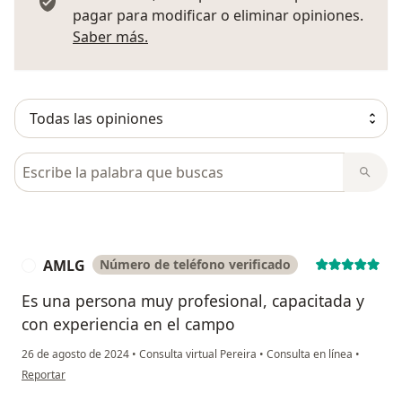
pagar para modificar o eliminar opiniones.
Más información sobre opiniones
Saber más.
Busca en opiniones
AMLG
Número de teléfono verificado
A
Es una persona muy profesional, capacitada y
con experiencia en el campo
26 de agosto de 2024
•
Consulta virtual Pereira
•
Consulta en línea
•
en opinión del usuario AMLG
Reportar