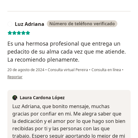
Luz Adriana
Número de teléfono verificado
L
Es una hermosa profesional que entrega un
pedacito de su alma cada vez que me atiende.
La recomiendo plenamente.
20 de agosto de 2024
•
Consulta virtual Pereira
•
Consulta en línea
•
en opinión del usuario Luz Adriana
Reportar
Laura Cardona López
Luz Adriana, que bonito mensaje, muchas
gracias por confiar en mi. Me alegra saber que
la dedicación y el amor por lo que hago son bien
recibidas por ti y las personas con las que
trabajo. Espero seguir aportando lo mejor de mi