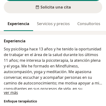
Solicita una cita
Experiencia
Servicios y precios
Consultorios
Experiencia
Soy psicóloga hace 13 años y he tenido la oportunidad
de trabajar en el área de la salud durante los últimos
11 años; me interesa la psicoterapia, la atención plena
y el yoga. Me he formado en Mindfulness,
autocompasión, yoga y meditación. Me apasiona
conversar, escuchar y acompañar personas en su
camino de autoconocimiento; me motiva apoyar a mis
consultantes en sus procesos de vida, en su
Acerca de mí
ver más
crecimiento y verles construir su vida desde el sentido,
la consciencia y el aprendizaje constante. Estoy aquí
Enfoque terapéutico
para que desarrollemos herramientas y recursos para