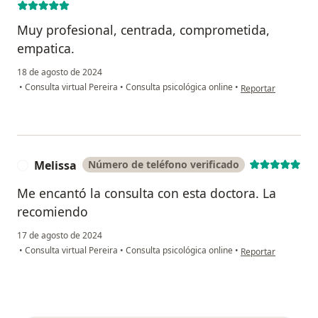
Muy profesional, centrada, comprometida,
empatica.
18 de agosto de 2024
en opinión del usua
•
Consulta virtual Pereira
•
Consulta psicológica online
•
Reportar
Melissa
Número de teléfono verificado
M
Me encantó la consulta con esta doctora. La
recomiendo
17 de agosto de 2024
en opinión del usua
•
Consulta virtual Pereira
•
Consulta psicológica online
•
Reportar