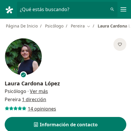
Men
¿Qué estás buscando?
Página De Inicio
Psicólogo
Pereira
Laura Cardona 
Cambiar de ciudad
Laura Cardona López
sobre las especializaciones
Psicólogo
·
Ver más
Pereira
1 dirección
14 opiniones
Información de contacto