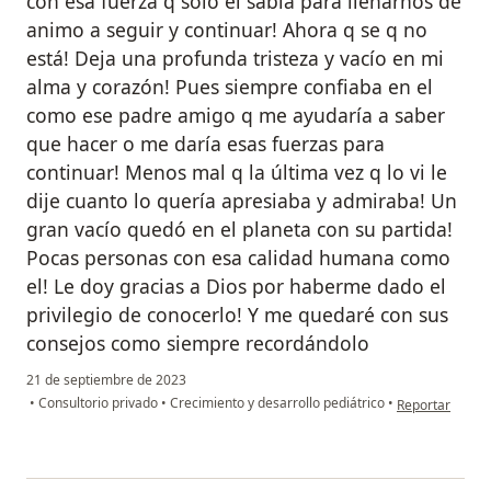
con esa fuerza q solo el sabía para llenarnos de
animo a seguir y continuar! Ahora q se q no
está! Deja una profunda tristeza y vacío en mi
alma y corazón! Pues siempre confiaba en el
como ese padre amigo q me ayudaría a saber
que hacer o me daría esas fuerzas para
continuar! Menos mal q la última vez q lo vi le
dije cuanto lo quería apresiaba y admiraba! Un
gran vacío quedó en el planeta con su partida!
Pocas personas con esa calidad humana como
el! Le doy gracias a Dios por haberme dado el
privilegio de conocerlo! Y me quedaré con sus
consejos como siempre recordándolo
21 de septiembre de 2023
en opinión del 
•
Consultorio privado
•
Crecimiento y desarrollo pediátrico
•
Reportar