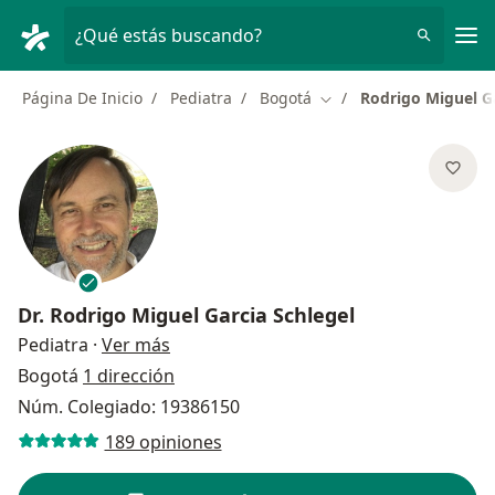
Men
¿Qué estás buscando?
Página De Inicio
Pediatra
Bogotá
Rodrigo Miguel Ga
Cambiar de ciudad
Dr.
Rodrigo Miguel Garcia Schlegel
sobre las especializaciones
Pediatra
·
Ver más
Bogotá
1 dirección
Núm. Colegiado: 19386150
189 opiniones