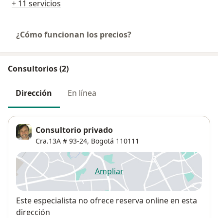
+ 11 servicios
¿Cómo funcionan los precios?
Consultorios (2)
Dirección
En línea
Consultorio privado
Cra.13A # 93-24,
Bogotá
110111
Ampliar
se abre en una nueva pestañ
Disponibilidad
Este especialista no ofrece reserva online en esta
dirección