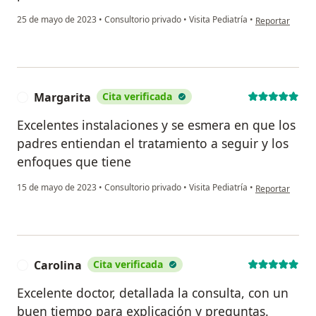
en opinión del
25 de mayo de 2023
•
Consultorio privado
•
Visita Pediatría
•
Reportar
Margarita
Cita verificada
M
Excelentes instalaciones y se esmera en que los
padres entiendan el tratamiento a seguir y los
enfoques que tiene
en opinión del 
15 de mayo de 2023
•
Consultorio privado
•
Visita Pediatría
•
Reportar
Carolina
Cita verificada
C
Excelente doctor, detallada la consulta, con un
buen tiempo para explicación y preguntas.