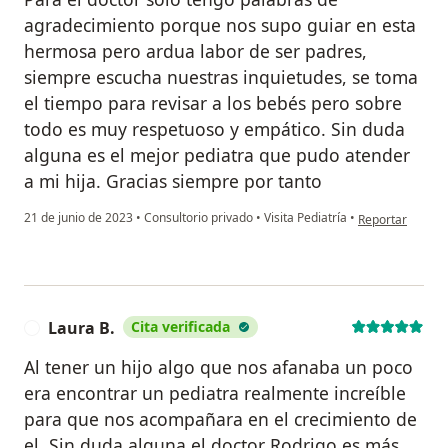
agradecimiento porque nos supo guiar en esta
hermosa pero ardua labor de ser padres,
siempre escucha nuestras inquietudes, se toma
el tiempo para revisar a los bebés pero sobre
todo es muy respetuoso y empático. Sin duda
alguna es el mejor pediatra que pudo atender
a mi hija. Gracias siempre por tanto
en opinión del u
21 de junio de 2023
•
Consultorio privado
•
Visita Pediatría
•
Reportar
Laura B.
Cita verificada
L
Al tener un hijo algo que nos afanaba un poco
era encontrar un pediatra realmente increíble
para que nos acompañara en el crecimiento de
el. Sin duda alguna el doctor Rodrigo es más