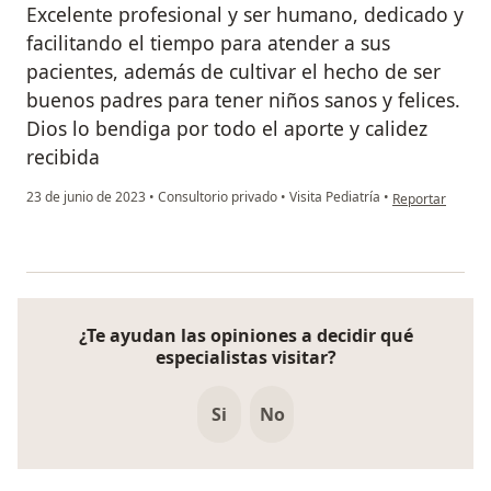
Excelente profesional y ser humano, dedicado y
facilitando el tiempo para atender a sus
pacientes, además de cultivar el hecho de ser
buenos padres para tener niños sanos y felices.
Dios lo bendiga por todo el aporte y calidez
recibida
en opinión del u
23 de junio de 2023
•
Consultorio privado
•
Visita Pediatría
•
Reportar
¿Te ayudan las opiniones a decidir qué
especialistas visitar?
Si
No