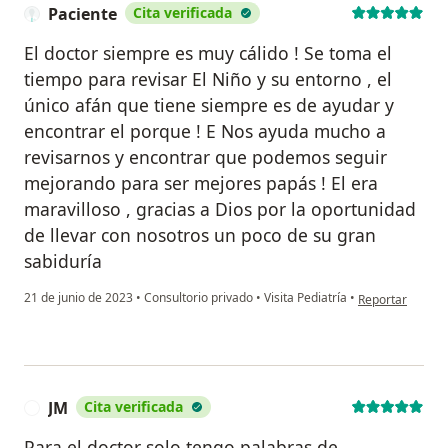
Paciente
Cita verificada
El doctor siempre es muy cálido ! Se toma el
tiempo para revisar El Niño y su entorno , el
único afán que tiene siempre es de ayudar y
encontrar el porque ! E Nos ayuda mucho a
revisarnos y encontrar que podemos seguir
mejorando para ser mejores papás ! El era
maravilloso , gracias a Dios por la oportunidad
de llevar con nosotros un poco de su gran
sabiduría
en opinión del u
21 de junio de 2023
•
Consultorio privado
•
Visita Pediatría
•
Reportar
JM
Cita verificada
J
Para el doctor solo tengo palabras de