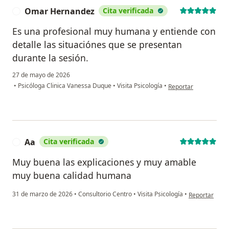
Omar Hernandez
Cita verificada
O
Es una profesional muy humana y entiende con
detalle las situaciónes que se presentan
durante la sesión.
27 de mayo de 2026
en opinión del usua
•
Psicóloga Clinica Vanessa Duque
•
Visita Psicología
•
Reportar
Aa
Cita verificada
A
Muy buena las explicaciones y muy amable
muy buena calidad humana
en opinión del
31 de marzo de 2026
•
Consultorio Centro
•
Visita Psicología
•
Reportar