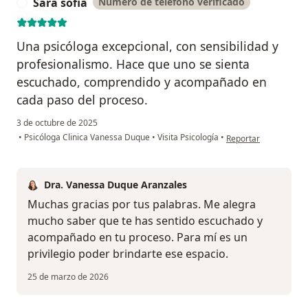
Sara sofia
Número de teléfono verificado
S
Una psicóloga excepcional, con sensibilidad y
profesionalismo. Hace que uno se sienta
escuchado, comprendido y acompañado en
cada paso del proceso.
3 de octubre de 2025
en opinión del usuari
•
Psicóloga Clinica Vanessa Duque
•
Visita Psicología
•
Reportar
Dra. Vanessa Duque Aranzales
Muchas gracias por tus palabras. Me alegra
mucho saber que te has sentido escuchado y
acompañado en tu proceso. Para mí es un
privilegio poder brindarte ese espacio.
25 de marzo de 2026