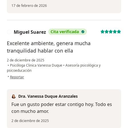
17 de febrero de 2026
Miguel Suarez
Cita verificada
M
Excelente ambiente, genera mucha
tranquilidad hablar con ella
2 de diciembre de 2025
•
Psicóloga Clinica Vanessa Duque
•
Asesoría psicológica y
psicoeducación
en opinión del usuario Miguel Suarez
•
Reportar
Dra. Vanessa Duque Aranzales
Fue un gusto poder estar contigo hoy. Todo es
con mucho amor.
2 de diciembre de 2025