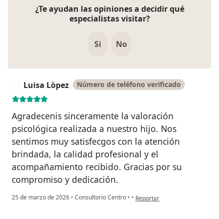
¿Te ayudan las opiniones a decidir qué
especialistas visitar?
Si
No
Luisa Lòpez
Número de teléfono verificado
L
Agradecenis sinceramente la valoración
psicológica realizada a nuestro hijo. Nos
sentimos muy satisfecgos con la atención
brindada, la calidad profesional y el
acompañamiento recibido. Gracias por su
compromiso y dedicación.
en opinión del usuario Luisa L
25 de marzo de 2026
•
Consultorio Centro
•
•
Reportar