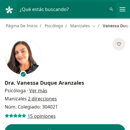
Men
¿Qué estás buscando?
Página De Inicio
Psicólogo
Manizales
Vanessa Duqu
Cambiar de ciudad
Dra.
Vanessa Duque Aranzales
sobre las especializaciones
Psicóloga
·
Ver más
Manizales
2 direcciones
Núm. Colegiado: 304021
15 opiniones