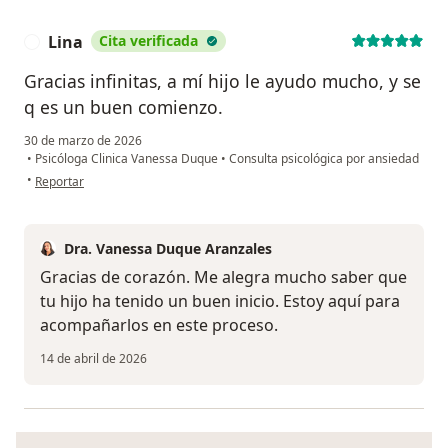
Lina
Cita verificada
L
Gracias infinitas, a mí hijo le ayudo mucho, y se
q es un buen comienzo.
30 de marzo de 2026
•
Psicóloga Clinica Vanessa Duque
•
Consulta psicológica por ansiedad
en opinión del usuario Lina
•
Reportar
Dra. Vanessa Duque Aranzales
Gracias de corazón. Me alegra mucho saber que
tu hijo ha tenido un buen inicio. Estoy aquí para
acompañarlos en este proceso.
14 de abril de 2026