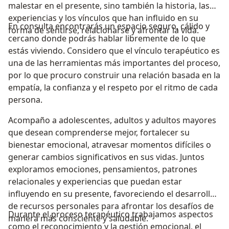
malestar en el presente, sino también la historia, las
experiencias y los vínculos que han influido en su
En consulta encontrarás un espacio seguro, cálido y
forma de sentirse, relacionarse y afrontar la vida.
cercano donde podrás hablar libremente de lo que
estás viviendo. Considero que el vínculo terapéutico es
una de las herramientas más importantes del proceso,
por lo que procuro construir una relación basada en la
empatía, la confianza y el respeto por el ritmo de cada
persona.
Acompaño a adolescentes, adultos y adultos mayores
que desean comprenderse mejor, fortalecer su
bienestar emocional, atravesar momentos difíciles o
generar cambios significativos en sus vidas. Juntos
exploramos emociones, pensamientos, patrones
relacionales y experiencias que puedan estar
influyendo en su presente, favoreciendo el desarrollo
de recursos personales para afrontar los desafíos de
Durante el proceso terapéutico trabajamos aspectos
manera más consciente y saludable.
como el reconocimiento y la gestión emocional, el