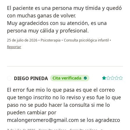
El paciente es una persona muy tímida y quedó
con muchas ganas de volver.
Muy agradecidos con su atención, es una
persona muy cálida y profesional.
25 de julio de 2026
•
Psicoterapia
•
Consulta psicológica infantil
•
en opinión del usuario J.k.
Reportar
DIEGO PINEDA
Cita verificada
D
El error fue mio lo que pasa es que el correo
que tengo inscrito no lo reviso y eso fue lo que
paso no se pudo hacer la consulta si me lo
pueden cambiar por
mcalongeromero@gmail.com se los agradezco
en opinión del u