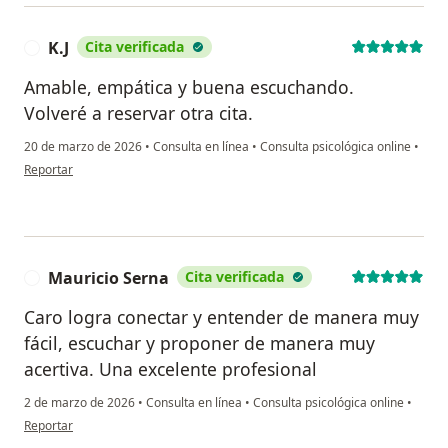
K.J
Cita verificada
K
Amable, empática y buena escuchando.
Volveré a reservar otra cita.
20 de marzo de 2026
•
Consulta en línea
•
Consulta psicológica online
•
en opinión del usuario K.J
Reportar
Mauricio Serna
Cita verificada
M
Caro logra conectar y entender de manera muy
fácil, escuchar y proponer de manera muy
acertiva. Una excelente profesional
2 de marzo de 2026
•
Consulta en línea
•
Consulta psicológica online
•
en opinión del usuario Mauricio Serna
Reportar