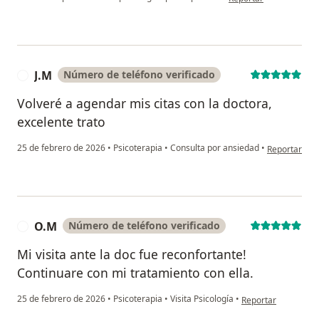
J.M
Número de teléfono verificado
J
Volveré a agendar mis citas con la doctora,
excelente trato
en opinión de
25 de febrero de 2026
•
Psicoterapia
•
Consulta por ansiedad
•
Reportar
O.M
Número de teléfono verificado
O
Mi visita ante la doc fue reconfortante!
Continuare con mi tratamiento con ella.
en opinión del usua
25 de febrero de 2026
•
Psicoterapia
•
Visita Psicología
•
Reportar