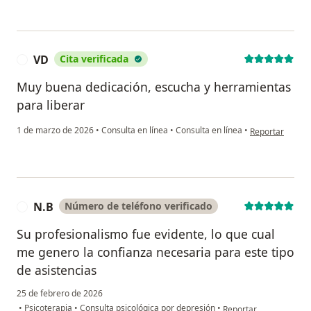
VD
Cita verificada
V
Muy buena dedicación, escucha y herramientas
para liberar
en opinión del 
1 de marzo de 2026
•
Consulta en línea
•
Consulta en línea
•
Reportar
N.B
Número de teléfono verificado
N
Su profesionalismo fue evidente, lo que cual
me genero la confianza necesaria para este tipo
de asistencias
25 de febrero de 2026
en opinión del usuario
•
Psicoterapia
•
Consulta psicológica por depresión
•
Reportar