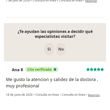
7 de julio de 2026
•
Consulta en línea
•
Consulta en línea
•
Reportar
¿Te ayudan las opiniones a decidir qué
especialistas visitar?
Si
No
Ana R
Cita verificada
A
Me gusto la atencion y calidez de la doctora ,
muy profesional
en opinión del u
18 de junio de 2026
•
Consulta en línea
•
Consulta en línea
•
Reportar