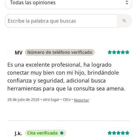
Busca en opiniones
MV
Número de teléfono verificado
M
Es una excelente profesional, ha logrado
conectar muy bien con mi hijo, brindándole
confianza y seguridad, adicional busca
herramientas para que la consulta sea amena.
en opinión del usuario MV
28 de julio de 2026
•
otro lugar
•
Otro
•
Reportar
J.k.
Cita verificada
J