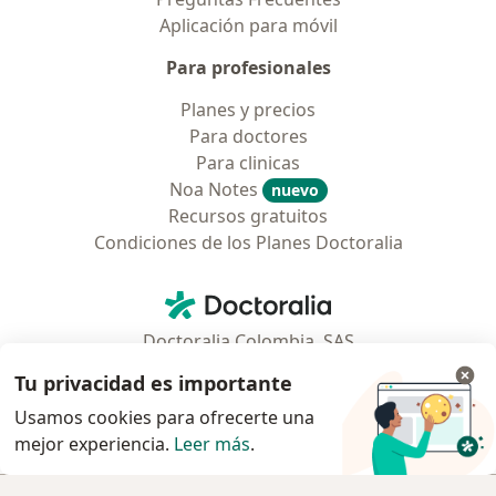
Aplicación para móvil
Para profesionales
Planes y precios
Para doctores
Para clinicas
Noa Notes
nuevo
Recursos gratuitos
Condiciones de los Planes Doctoralia
Contacto
Doctoralia - Página de inicio
Doctoralia Colombia, SAS
Tv 23 No. 97 - 73
Tu privacidad es importante
Municipio: Bogotá D.C., Colombia
Usamos cookies para ofrecerte una
mejor experiencia.
Leer más
.
se abre en una nueva pestaña
se abre en una nueva pestaña
se abre en una nueva pestaña
se abre en una nueva pes
se abre en 
se a
Polska
,
Türkiye
,
España
,
Italia
,
Deutschland
,
Česko
,