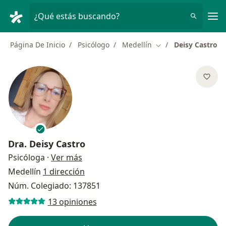
Men
¿Qué estás buscando?
Página De Inicio
Psicólogo
Medellín
Deisy Castro
Cambiar de ciudad
Dra.
Deisy Castro
sobre las especializaciones
Psicóloga
·
Ver más
Medellín
1 dirección
Núm. Colegiado: 137851
13 opiniones