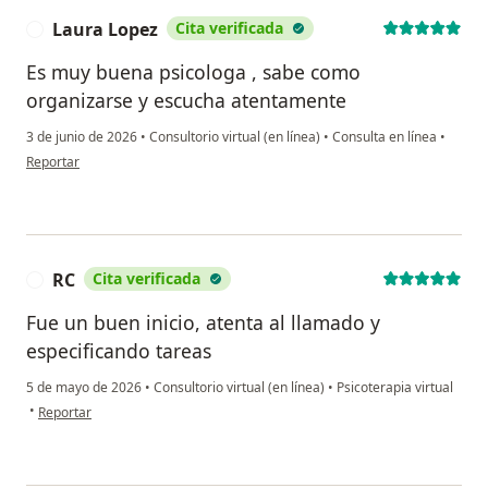
Laura Lopez
Cita verificada
L
Es muy buena psicologa , sabe como
organizarse y escucha atentamente
3 de junio de 2026
•
Consultorio virtual (en línea)
•
Consulta en línea
•
en opinión del usuario Laura Lopez
Reportar
RC
Cita verificada
R
Fue un buen inicio, atenta al llamado y
especificando tareas
5 de mayo de 2026
•
Consultorio virtual (en línea)
•
Psicoterapia virtual
en opinión del usuario RC
•
Reportar