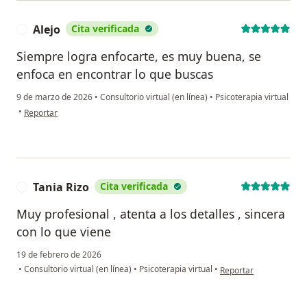
Alejo
Cita verificada
A
Siempre logra enfocarte, es muy buena, se
enfoca en encontrar lo que buscas
9 de marzo de 2026
•
Consultorio virtual (en línea)
•
Psicoterapia virtual
en opinión del usuario Alejo
•
Reportar
Tania Rizo
Cita verificada
T
Muy profesional , atenta a los detalles , sincera
con lo que viene
19 de febrero de 2026
en opinión del usuario 
•
Consultorio virtual (en línea)
•
Psicoterapia virtual
•
Reportar