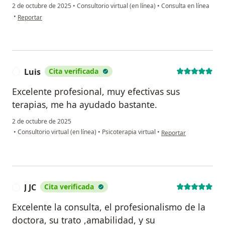
2 de octubre de 2025
•
Consultorio virtual (en línea)
•
Consulta en línea
en opinión del usuario Juan José
•
Reportar
Luis
Cita verificada
L
Excelente profesional, muy efectivas sus
terapias, me ha ayudado bastante.
2 de octubre de 2025
en opinión del usuario 
•
Consultorio virtual (en línea)
•
Psicoterapia virtual
•
Reportar
J JC
Cita verificada
J
Excelente la consulta, el profesionalismo de la
doctora, su trato ,amabilidad, y su