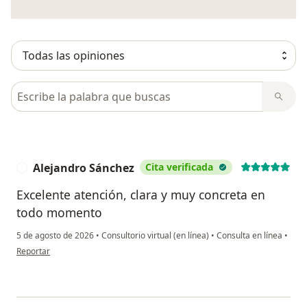
Busca en opiniones
Alejandro Sánchez
Cita verificada
A
Excelente atención, clara y muy concreta en
todo momento
5 de agosto de 2026
•
Consultorio virtual (en línea)
•
Consulta en línea
•
en opinión del usuario Alejandro Sánchez
Reportar