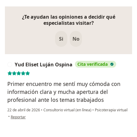
¿Te ayudan las opiniones a decidir qué
especialistas visitar?
Si
No
Yud Eliset Luján Ospina
Cita verificada
Y
Primer encuentro me sentí muy cómoda con
información clara y mucha apertura del
profesional ante los temas trabajados
22 de abril de 2026
•
Consultorio virtual (en línea)
•
Psicoterapia virtual
en opinión del usuario Yud Eliset Luján Ospina
•
Reportar