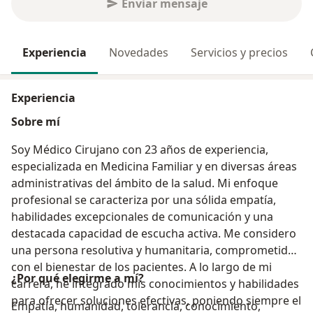
Enviar mensaje
Experiencia
Novedades
Servicios y precios
Experiencia
Sobre mí
Soy Médico Cirujano con 23 años de experiencia,
especializada en Medicina Familiar y en diversas áreas
administrativas del ámbito de la salud. Mi enfoque
profesional se caracteriza por una sólida empatía,
habilidades excepcionales de comunicación y una
destacada capacidad de escucha activa. Me considero
una persona resolutiva y humanitaria, comprometida
con el bienestar de los pacientes. A lo largo de mi
¿Por qué elegirme a mí?
carrera, he integrado mis conocimientos y habilidades
para ofrecer soluciones efectivas, poniendo siempre el
Empatía, humanidad, tolerancia, conocimiento,