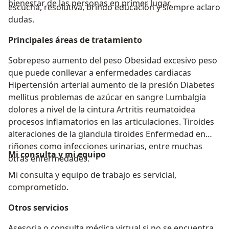
bienestar de las personas en primer lugar.
escucha, resolutiva, brindo educación y siempre aclaro
dudas.
Principales áreas de tratamiento
Sobrepeso aumento del peso Obesidad excesivo peso
que puede conllevar a enfermedades cardiacas
Hipertensión arterial aumento de la presión Diabetes
mellitus problemas de azúcar en sangre Lumbalgia
dolores a nivel de la cintura Artritis reumatoidea
procesos inflamatorios en las articulaciones. Tiroides
alteraciones de la glandula tiroides Enfermedad en
riñones como infecciones urinarias, entre muchas
Mi consulta y mi equipo
otras enfermedades.
Mi consulta y equipo de trabajo es servicial,
comprometido.
Otros servicios
Asesoria o consulta médica virtual si no se encuentra