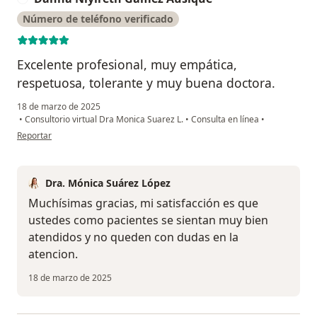
Número de teléfono verificado
Excelente profesional, muy empática,
respetuosa, tolerante y muy buena doctora.
18 de marzo de 2025
•
Consultorio virtual Dra Monica Suarez L.
•
Consulta en línea
•
en opinión del usuario Danna Niyireth Gamez Ausique
Reportar
Dra. Mónica Suárez López
Muchísimas gracias, mi satisfacción es que
ustedes como pacientes se sientan muy bien
atendidos y no queden con dudas en la
atencion.
18 de marzo de 2025