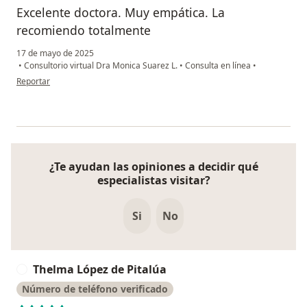
Excelente doctora. Muy empática. La
recomiendo totalmente
17 de mayo de 2025
•
Consultorio virtual Dra Monica Suarez L.
•
Consulta en línea
•
en opinión del usuario Maria
Reportar
¿Te ayudan las opiniones a decidir qué
especialistas visitar?
Si
No
Thelma López de Pitalúa
T
Número de teléfono verificado