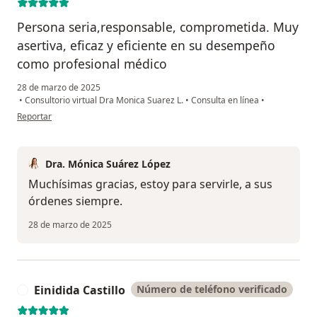
Persona seria,responsable, comprometida. Muy
asertiva, eficaz y eficiente en su desempeño
como profesional médico
28 de marzo de 2025
•
Consultorio virtual Dra Monica Suarez L.
•
Consulta en línea
•
en opinión del usuario Thelma López de Pitalúa
Reportar
Dra. Mónica Suárez López
Muchísimas gracias, estoy para servirle, a sus
órdenes siempre.
28 de marzo de 2025
Einidida Castillo
Número de teléfono verificado
E