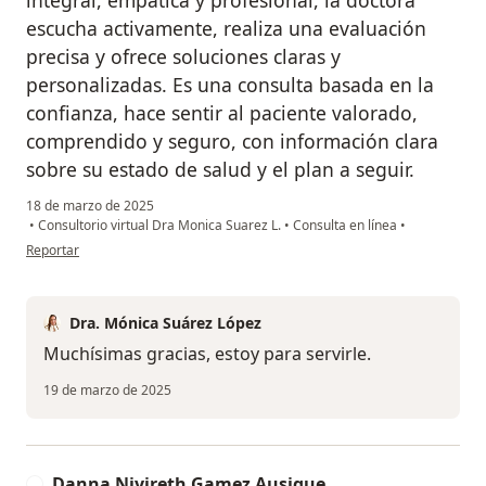
integral, empática y profesional, la doctora
escucha activamente, realiza una evaluación
precisa y ofrece soluciones claras y
personalizadas. Es una consulta basada en la
confianza, hace sentir al paciente valorado,
comprendido y seguro, con información clara
sobre su estado de salud y el plan a seguir.
18 de marzo de 2025
•
Consultorio virtual Dra Monica Suarez L.
•
Consulta en línea
•
en opinión del usuario Oscar
Reportar
Dra. Mónica Suárez López
Muchísimas gracias, estoy para servirle.
19 de marzo de 2025
Danna Niyireth Gamez Ausique
D