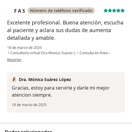
F A S
Número de teléfono verificado
F
Excelente profesional. Buena atención, escucha
al paciente y aclara sus dudas de aumenta
detallada y amable.
18 de marzo de 2025
•
Consultorio virtual Dra Monica Suarez L.
•
Consulta en línea
•
en opinión del usuario F A S
Reportar
Dra. Mónica Suárez López
Gracias, estoy para servirle y darle mi mejor
atencion siempre.
18 de marzo de 2025