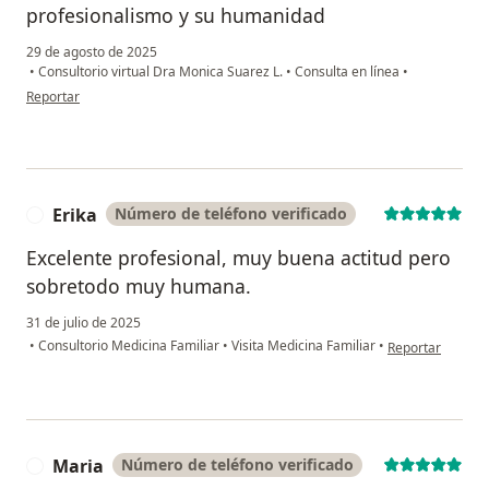
profesionalismo y su humanidad
29 de agosto de 2025
•
Consultorio virtual Dra Monica Suarez L.
•
Consulta en línea
•
en opinión del usuario Dora Enith Vasquez
Reportar
Erika
Número de teléfono verificado
E
Excelente profesional, muy buena actitud pero
sobretodo muy humana.
31 de julio de 2025
en opinión del us
•
Consultorio Medicina Familiar
•
Visita Medicina Familiar
•
Reportar
Maria
Número de teléfono verificado
M