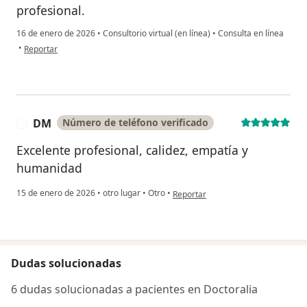
profesional.
16 de enero de 2026
•
Consultorio virtual (en línea)
•
Consulta en línea
en opinión del usuario Alexander Pemberthy Q
•
Reportar
DM
Número de teléfono verificado
D
Excelente profesional, calidez, empatía y
humanidad
en opinión del usuario DM
15 de enero de 2026
•
otro lugar
•
Otro
•
Reportar
Dudas solucionadas
6 dudas solucionadas a pacientes en Doctoralia