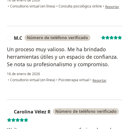
16 de enero de 2026
en opinión del
•
Consultorio virtual (en línea)
•
Consulta psicológica online
•
Reportar
M.C
Número de teléfono verificado
M
Un proceso muy valioso. Me ha brindado
herramientas útiles y un espacio de confianza.
Se nota su profesionalismo y compromiso.
16 de enero de 2026
en opinión del usuario
•
Consultorio virtual (en línea)
•
Psicoterapia virtual
•
Reportar
Carolina Vélez R
Número de teléfono verificado
C