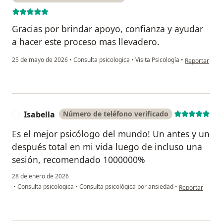
Gracias por brindar apoyo, confianza y ayudar
a hacer este proceso mas llevadero.
en opinión de
25 de mayo de 2026
•
Consulta psicologica
•
Visita Psicología
•
Reportar
Isabella
Número de teléfono verificado
I
Es el mejor psicólogo del mundo! Un antes y un
después total en mi vida luego de incluso una
sesión, recomendado 1000000%
28 de enero de 2026
en opinión del u
•
Consulta psicologica
•
Consulta psicológica por ansiedad
•
Reportar