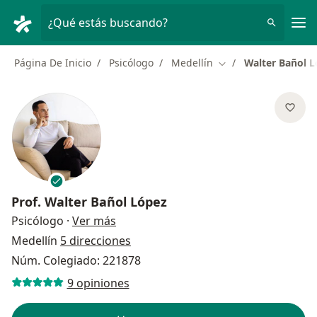
Men
¿Qué estás buscando?
Página De Inicio
Psicólogo
Medellín
Walter Bañol 
Cambiar de ciudad
Prof.
Walter Bañol López
sobre las especializaciones
Psicólogo
·
Ver más
Medellín
5 direcciones
Núm. Colegiado: 221878
9 opiniones