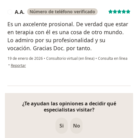
A.A.
Número de teléfono verificado
A
Es un axcelente prosional. De verdad que estar
en terapia con él es una cosa de otro mundo.
Lo admiro por su profesionalidad y su
vocación. Gracias Doc. por tanto.
19 de enero de 2026
•
Consultorio virtual (en línea)
•
Consulta en línea
en opinión del usuario A.A.
•
Reportar
¿Te ayudan las opiniones a decidir qué
especialistas visitar?
Si
No