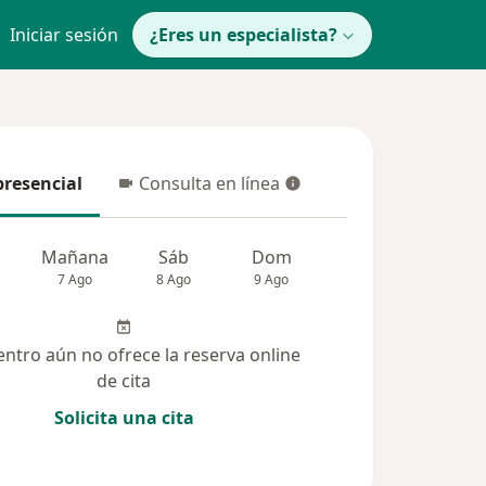
Iniciar sesión
¿Eres un especialista?
presencial
Consulta en línea
resencial
Consulta en línea
Mañana
Sáb
Dom
Lun
Mar
7 Ago
8 Ago
9 Ago
10 Ago
11 Ag
entro aún no ofrece la reserva online
de cita
Solicita una cita