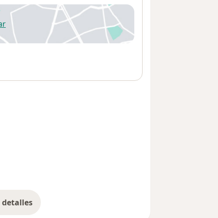
ar
 abre en una nueva pestaña
detalles
bre la dirección