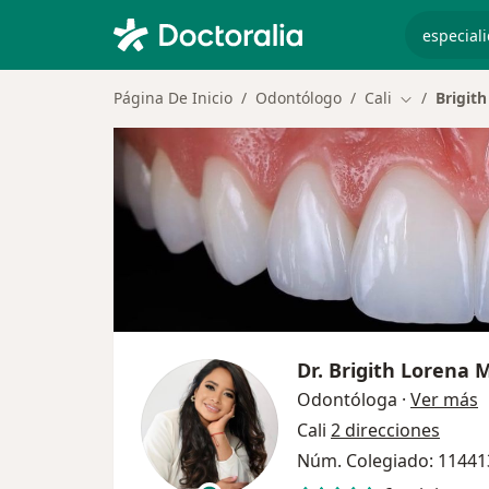
especiali
Página De Inicio
Odontólogo
Cali
Brigit
Cambiar de 
Dr.
Brigith Lorena 
s
Odontóloga
·
Ver más
Cali
2 direcciones
Núm. Colegiado: 1144