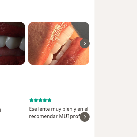
May 28, 
Ese lente muy bien y en el trabajo sé puede
l
recomendar MUI profesional
ver
José William Montaño 