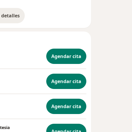
detalles
bre la experiencia
Agendar cita
Agendar cita
Agendar cita
tesia
Agendar cita