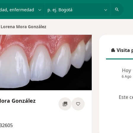
dad, enfermedad o nombre
p. ej. Bogotá
h Lorena Mora González
ciudad
Visita 
Visita p
Hoy
6 Ago
Este c
Mora González
obre las especializaciones
132605